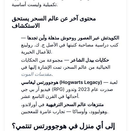
تكميلية وليست أساسية.
محتوى آخر عن عالم السحر يستحق
الاستكشاف
الكويدتش عبر العصور
و
وحوش مذهلة وأين تجدها
—
كتب دراسية مصاحبة كتبتها في الأصل ج. ك. رولينغ
للأعمال الخيرية.
حكايات بيدل الشاعر
— مجموعة من الحكايات
الخيالية من عالم السحر، تمت الإشارة إليها في
.
مقدسات الموت
— لعبة
هوجوورتس ليغاسي (Hogwarts Legacy)
فيديو آر بي جي (RPG) صدرت عام 2023 وتدور
أحداثها في القرن التاسع عشر.
متنزهات عالم السحر الترفيهية
في أورلاندو،
وهوليوود، وأوساكا — تجارب غامرة للمعجبين.
إلى أي منزل في هوجوورتس تنتمي؟