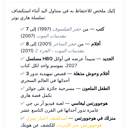
إليك ملخص للاحتفاظ به في متناول اليد أثناء استكشاف
سلسلة هاري بوتر:
7 كتب
— من
حجر الفيلسوف
(1997) إلى
✅
مقدسات الموت
(2007)
8 أفلام
— من
حجر الساحر
(2001) إلى
✅
مقدسات الموت - الجزء 2
(2011)
مسلسل HBO الجديد
— سيبدأ عرضه في أوائل
✅
2027، بموسم واحد لكل كتاب
3 أفلام وحوش مذهلة
— قصص تمهيدية تدور
✅
أحداثها في العالم السحري
الطفل الملعون
— مسرحية حائزة على جوائز
✅
تكمل قصة هاري
هوجوورتس ليغاسي
— لعبة فيديو آر بي جي
✅
غامرة تدور أحداثها في القرن التاسع عشر
منزلك في هوجوورتس
—
استكشف اختبار منزل
✅
هوجوورتس عبر الإنترنت
للكشف عن هويتك