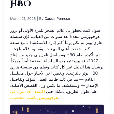
HBO
March 21, 2026
| By
Cassia Penrose
سواء كنت تخطو إلى عالم السحر للمرة الأولى أو تزور
هوجوورتس مجدداً بعد سنوات من الغياب، فإن سلسلة
هاري بوتر لم تكن يوماً أكثر إثارة للاستكشاف. مع سبعة
كتب حققت أعلى المبيعات، وثمانية أفلام ناجحة،
ومسلسل تلفزيوني جديد من إنتاج HBO تم تأكيده لعام
2027، قد يبدو تتبع هذه السلسلة الضخمة أمراً مربكاً.
يرشدك هذا الدليل عبر كل كتاب وفيلم من سلسلة هاري
بوتر بالترتيب، ويغطي آخر الأخبار حول مسلسل HBO
القادم — بما في ذلك طاقم العمل المؤكد وتفاصيل
الإصدار — ويستكشف ما يكمن وراء القصص الأصلية.
على طول الطريق، يمكنك حتى
اكتشف أي منزل في
.
هوجوورتس يناسب شخصيتك