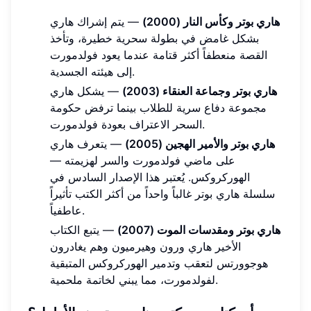
هاري بوتر وكأس النار (2000)
— يتم إشراك هاري
بشكل غامض في بطولة سحرية خطيرة، وتأخذ
القصة منعطفاً أكثر قتامة عندما يعود فولدمورت
إلى هيئته الجسدية.
هاري بوتر وجماعة العنقاء (2003)
— يشكل هاري
مجموعة دفاع سرية للطلاب بينما ترفض حكومة
السحر الاعتراف بعودة فولدمورت.
هاري بوتر والأمير الهجين (2005)
— يتعرف هاري
على ماضي فولدمورت والسر لهزيمته —
الهوركروكس. يُعتبر هذا الإصدار السادس في
سلسلة هاري بوتر غالباً واحداً من أكثر الكتب تأثيراً
عاطفياً.
هاري بوتر ومقدسات الموت (2007)
— يتبع الكتاب
الأخير هاري ورون وهيرميون وهم يغادرون
هوجوورتس لتعقب وتدمير الهوركروكس المتبقية
لفولدمورت، مما يبني لخاتمة ملحمية.