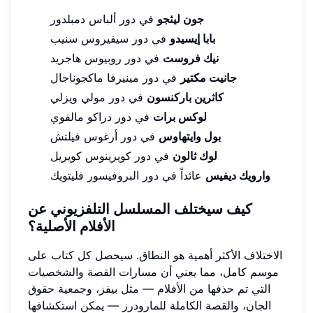
جون ليثجو
في دور ألباس دمبلدور
بابا إيسيدو
في دور سيفيروس سنيب
نيك فروست
في دور روبيوس هاجريد
جانيت مكتير
في دور مينيرفا ماكجوناجال
كاثرين باركنسون
في دور مولي ويزلي
لوكس برات
في دور دراكو مالفوي
بول وايتهاوس
في دور أرغوس فيلتش
لوك ثالون
في دور كويرينوس كويريل
وارويك ديفيس
عائداً في دور البروفيسور فليتويك
كيف سيختلف المسلسل التلفزيوني عن
الأفلام الأصلية؟
الاختلاف الأكثر أهمية هو النطاق. سيحصل كل كتاب على
موسم كامل، مما يعني أن مسارات القصة والشخصيات
التي تم حذفها من الأفلام — مثل بيفز، وجمعية حقوق
الجان، والقصة الكاملة للمارودرز — يمكن استكشافها