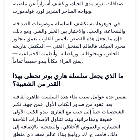
صداقات تدوم مدى الحياة، ويكشف أسراراً عن ماضيه،
ويواجه الساحر الشرير لورد فولدمورت.
في جوهرها، تستكشف السلسلة موضوعات الصداقة،
والشجاعة، والحب، والاختيار بين الخير والشر. ومع ذلك،
فإن ما يجعل هذه القصص تلامس القلوب بعمق يتجاوز
مجرد الحبكة. فالعالم المتخيل الغني — المكتمل بتاريخه
الخاص، ومخلوقاته، ورياضاته، وأنظمته الاجتماعية —
يمنح القراء مكاناً يبدو حقيقياً تماماً.
ما الذي يجعل سلسلة هاري بوتر تحظى بهذا
القدر من الشعبية؟
تفسر عدة عوامل سبب بقاء هذه السلسلة ظاهرة ثقافية
بعد عقود من صدور الكتاب الأول. فمن جهة، تكبر
الشخصيات جنباً إلى جنب مع القارئ. تبدو الكتب الأولى
خفيفة ومغامراتية، بينما تتناول الإصدارات اللاحقة
الخسارة، والغموض الأخلاقي، والتضحية. بالإضافة إلى
ذلك، قامت ج. ك. رولينغ ببناء عالم معقد ذي منطق