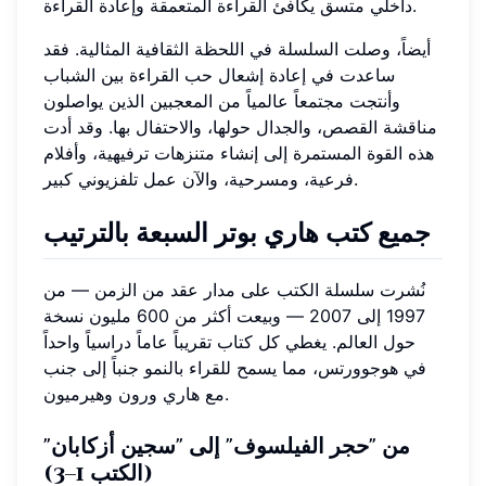
داخلي متسق يكافئ القراءة المتعمقة وإعادة القراءة.
أيضاً، وصلت السلسلة في اللحظة الثقافية المثالية. فقد
ساعدت في إعادة إشعال حب القراءة بين الشباب
وأنتجت مجتمعاً عالمياً من المعجبين الذين يواصلون
مناقشة القصص، والجدال حولها، والاحتفال بها. وقد أدت
هذه القوة المستمرة إلى إنشاء متنزهات ترفيهية، وأفلام
فرعية، ومسرحية، والآن عمل تلفزيوني كبير.
جميع كتب هاري بوتر السبعة بالترتيب
نُشرت سلسلة الكتب على مدار عقد من الزمن — من
1997 إلى 2007 — وبيعت أكثر من 600 مليون نسخة
حول العالم. يغطي كل كتاب تقريباً عاماً دراسياً واحداً
في هوجوورتس، مما يسمح للقراء بالنمو جنباً إلى جنب
مع هاري ورون وهيرميون.
من "حجر الفيلسوف" إلى "سجين أزكابان"
(الكتب 1–3)