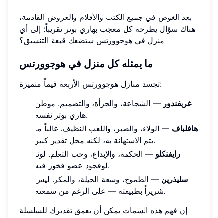
بعد الغوص في جميع الكتب والأفلام والعروض القادمة،
هناك سؤال يطرحه كل معجب بهاري بوتر تقريباً: إلى أي
منزل في هوجوورتس ستضعك قبعة التنسيق؟
ما يمثله كل منزل في هوجوورتس
تجسد منازل هوجوورتس الأربعة قيماً متميزة:
غريفندور
— الشجاعة، والجرأة، والتصميم. موطن
هاري بوتر نفسه.
هافلباف
— الولاء، والصبر، واللعب النظيف. غالباً ما
يتم الاستهانة به، لكنه محل تقدير كبير.
رايفنكلو
— الحكمة، والإبداع، وحب التعلم. لونا
لوفجود عضو فخور فيه.
سليذرين
— الطموح، وسعة الحيلة، والمكر. ليس
شريراً بطبيعته — على الرغم من سمعته.
إن فهم هذه السمات يمكن أن يعمق تقديرك للسلسلة