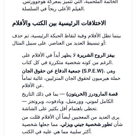
الخاتمة الملحمية، التي تتميز بمعركة هوجوورتس.
الفيلم الأعلى ربحاً في السلسلة.
الاختلافات الرئيسية بين الكتب والأفلام
بينما تظل الأفلام وفية لنقاط الحبكة الرئيسية، تم حذف
أو تبسيط العديد من العناصر. على سبيل المثال:
بيفز الروح الشريرة
لا يظهر أبداً في الأفلام على
الرغم من كونه شخصية متكررة في كل كتاب.
، وهي
جمعية الدفاع عن حقوق الجان (S.P.E.W)
حملة هيرميون لحقوق الجان المنزليين، غائبة تماماً
عن الأفلام.
قصة المارودرز (الخريتون)
— بما في ذلك التاريخ
الكامل لموني، وورمتيل، وبادفوت، وبرونجز —
تحظى باهتمام أقل بكثير على الشاشة.
يرى العديد من المعجبين أيضاً أن الأفلام قللت من
شأن
تطور شخصية جيني ويزلي
، مما جعلها شخصية
أكثر سلبية مما هي عليه في الكتب.