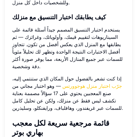
وللشخصيات داخل كل منزل.
كيف يطابقك اختبار التنسيق مع منزلك
يستخدم اختبار التنسيق المصمم جيداً أسئلة قائمة على
السيناريوهات لتقييم قيمك، وأولوياتك، وغرائزك — ثم
يطابقها مع المنزل الذي يعكس أفضل من تكون. تتجاوز
أفضل الاختبارات النتيجة الواحدة وتظهر لك تحليلاً مئوياً
للسمات عبر جميع المنازل الأربعة، مما يوفر صورة أكثر
دقة وشخصية.
إذا كنت تشعر بالفضول حول المكان الذي ستنتمي إليه،
جرّب اختبار منزل هوجوورتس
— وهو اختبار مجاني من
صنع المعجبين يحتوي على 17 سؤالاً مصممة بعناية
تكشف ليس فقط عن منزلك، ولكن عن تحليل كامل
للسمات عبر غريفندور، وهافلباف، ورايفنكلو، وسليذرين.
قائمة مرجعية سريعة لكل معجب
بهاري بوتر