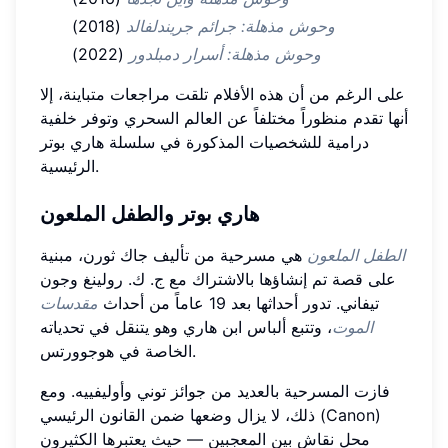
وحوش مذهلة: جرائم جريندلفالد
(2018)
وحوش مذهلة: أسرار دمبلدور
(2022)
على الرغم من أن هذه الأفلام تلقت مراجعات متباينة، إلا
أنها تقدم منظوراً مختلفاً عن العالم السحري وتوفر خلفية
درامية للشخصيات المذكورة في سلسلة هاري بوتر
الرئيسية.
هاري بوتر والطفل الملعون
الطفل الملعون
هي مسرحية من تأليف جاك ثورن، مبنية
على قصة تم إنشاؤها بالاشتراك مع ج. ك. رولينغ وجون
تيفاني. تدور أحداثها بعد 19 عاماً من أحداث
مقدسات
الموت
، وتتبع ألباس ابن هاري وهو يتنقل في تحدياته
الخاصة في هوجوورتس.
فازت المسرحية بالعديد من جوائز توني وأوليفييه. ومع
ذلك، لا يزال وضعها ضمن القانون الرئيسي (Canon)
محل نقاش بين المعجبين — حيث يعتبرها الكثيرون