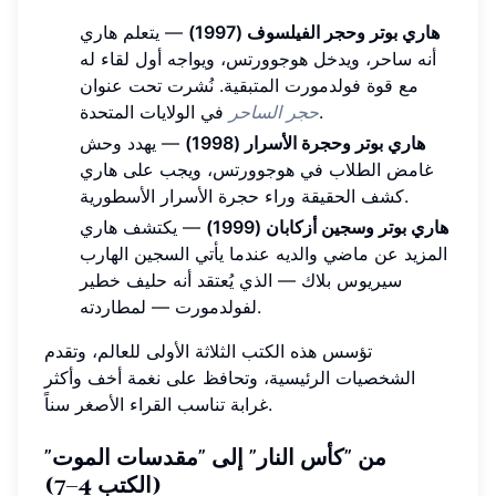
هاري بوتر وحجر الفيلسوف (1997)
— يتعلم هاري
أنه ساحر، ويدخل هوجوورتس، ويواجه أول لقاء له
مع قوة فولدمورت المتبقية. نُشرت تحت عنوان
في الولايات المتحدة.
حجر الساحر
هاري بوتر وحجرة الأسرار (1998)
— يهدد وحش
غامض الطلاب في هوجوورتس، ويجب على هاري
كشف الحقيقة وراء حجرة الأسرار الأسطورية.
هاري بوتر وسجين أزكابان (1999)
— يكتشف هاري
المزيد عن ماضي والديه عندما يأتي السجين الهارب
سيريوس بلاك — الذي يُعتقد أنه حليف خطير
لفولدمورت — لمطاردته.
تؤسس هذه الكتب الثلاثة الأولى للعالم، وتقدم
الشخصيات الرئيسية، وتحافظ على نغمة أخف وأكثر
غرابة تناسب القراء الأصغر سناً.
من "كأس النار" إلى "مقدسات الموت"
(الكتب 4–7)