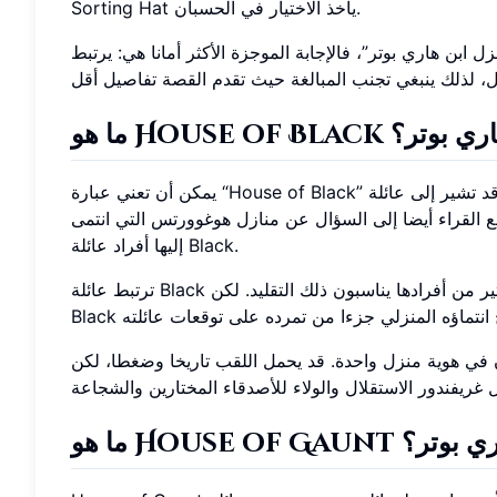
Sorting Hat يأخذ الاختيار في الحسبان.
بوتر”، فالإجابة الموجزة الأكثر أمانا هي: يرتبط Albus Severus Potter بسليذرين. أطفال هاري
House of في هاري بوتر؟
يمكن أن تعني عبارة “House of Black” شيئين مختلفين، ولهذا يسهل إساءة فهم هذا البحث. قد تشير إلى عائلة Black، وهي واحدة من
ع القراء أيضا إلى السؤال عن منازل هوغوورتس التي انتمى
إليها أفراد عائلة Black.
ترتبط عائلة Black بقوة بقيم سليذرين وبالنسب السحري القديم وبالفخر بالدم النقي. كثير من أفرادها يناسبون ذلك التقليد. لكن Sirius
ية منزل واحدة. قد يحمل اللقب تاريخا وضغطا، لكن Sorting Hat يهتم
House  في هاري بوتر؟