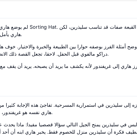
لم يوضع هاري في سليذرين 
هاري يأمل بشدة ألا يوضع هناك. يستمع القبعة، ويصبح غريفندور منزله.
أوضح أمثلة الفرز بوصفه حوارا بين الطبيعة والخبرة والاختيار. خو
دراكو مالفوي قبل الحفل. لاحقا، تجعل القصة ذلك الانطباع الأول أكثر تعقيدا. لا يملك أي منزل الخير أو الشر وحده.
ز هاري إلى غريفندور لأنه يكشف ما يريد أن يصبحه. يريد أن يقف مع
هاري نفسه هو غريفندور، ولأن سليذرين يحمل وزنا عاطفيا كبيرا في السلسلة الأصلية.
بس في سليذرين يمنح الجيل التالي سؤالا قصصيا مفيدا: ماذا يحدث عن
لطيف فكرة أن سليذرين منزل للخصوم فقط. يخبر هاري ابنه أن أحد 