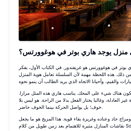
 منزل يوجد هاري بوتر في هوغوورتس؟
 هوغوورتس هو غريفندور. في الكتاب الأول، يفكر Sorting Hat في المكان المناسب له، ويزن لفترة قصيرة احتمال
 من ذلك. هذه اللحظة مهمة لأن السلسلة تعامل هوية المنزل
يكون هناك شيء على المحك. يناسب هاري هذه المثل مرارا.
 العادلة، وغالبا يختار الفعل بدلا من الراحة. هو ليس بلا
خوف؛ بل يواصل الحركة بينما الخوف حاضر.
ج حاد وعناده وغريزة بقاء قوية. هذا المزيج هو ما يجعل
م Sorting Hat.