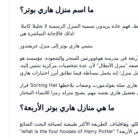
ما اسم منزل هاري بوتر؟
 فهم عادة يريدون تسمية المنزل الرسمية لا تحليلا كاملا.
لذلك فالإجابة المباشرة هي:
ينتمي هاري بوتر إلى منزل غريفندور.
رسة هوغوورتس للسحر والشعوذة. مؤسسه هو Godric Gryffindor، وتتركز صفاته الرمزية
وصفه “منزل الأبطال” لأن عدة شخصيات مركزية تنتمي إليه.
قرار Sorting Hat يعزز أيضا أحد أكبر موضوعات السلسلة: الهوية ليست فقط ما ترثه. لدى هاري صلة بفولدمورت وصفات يلاحظها
ما هي منازل هاري بوتر الأربعة؟
و، وهافلباف. الطريقة الأكثر طبيعية لصياغة البحث الشائع