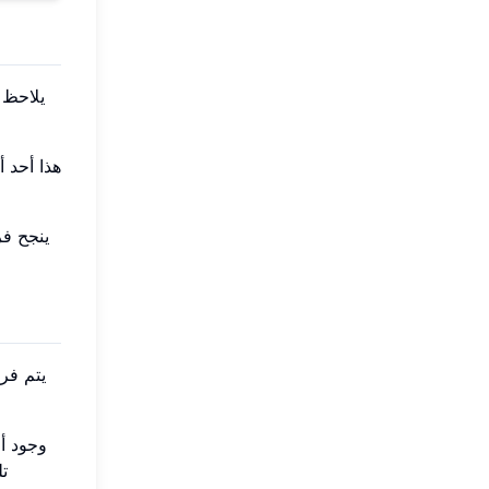
هذا أحد 
ينجح فر
وجود أل
ت