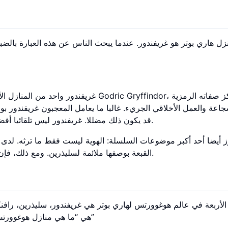
ل هاري بوتر هو غريفندور. عندما يبحث الناس عن هذه العبارة بالضبط،
غريفندور واحد من المنازل الأربعة في مد
اعة والعمل الأخلاقي الجريء. غالبا ما يعامل المعجبون غريفندور ب
قد يكون ذلك مضللا. غريفندور ليس تلقائيا أفضل منزل؛ إنه يحمل ببساطة قيما تطابق أبرز اختيارات هاري.
القبعة بوصفها ملائمة لسليذرين. ومع ذلك، فإن تفضيل هاري نفسه مهم. يصبح منزله رمزا للانتماء المختار.
الأربعة في عالم هوغوورتس لهاري بوتر هي غريفندور، سليذرين، رافنكل
“what is the four houses of Harry Potter” هي “ما هي منازل هوغوورتس الأربعة؟”