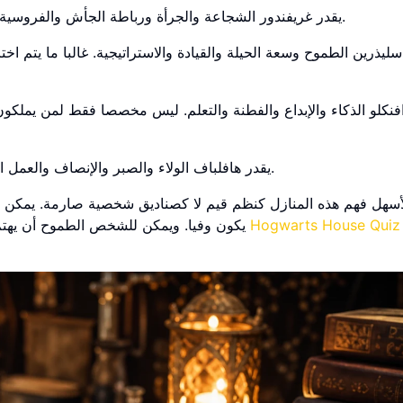
يقدر غريفندور الشجاعة والجرأة ورباطة الجأش والفروسية. أفضل صوره أن يكون شجاعا بلا تهور ومبدئيا بلا استعراض.
سليذرين الطموح وسعة الحيلة والقيادة والاستراتيجية. غالبا ما يتم 
افنكلو الذكاء والإبداع والفطنة والتعلم. ليس مخصصا فقط لمن يملكو
يقدر هافلباف الولاء والصبر والإنصاف والعمل الجاد. قوته غالبا هادئة لكنها مؤثرة: الثبات والرعاية والتواضع.
أسهل فهم هذه المنازل كنظم قيم لا كصناديق شخصية صارمة. يمكن
ون
تجربة Hogwarts House Quiz
يكون وفيا. ويمكن للشخص الطموح أن يهتم 