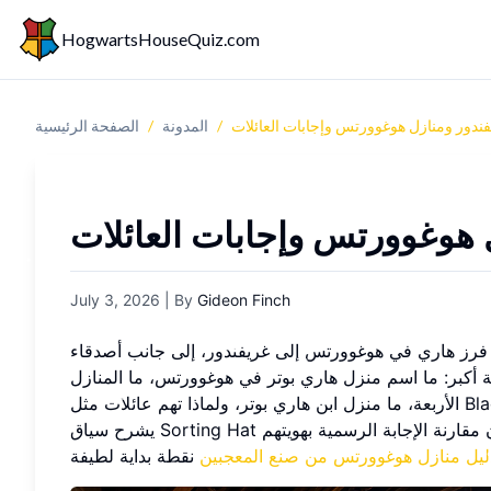
HogwartsHouseQuiz.com
فندور ومنازل هوغوورتس وإجابات العائلات
/
المدونة
/
الصفحة الرئيسية
ل هوغوورتس وإجابات العائلات
July 3, 2026
| By
Gideon Finch
م فرز هاري في هوغوورتس إلى غريفندور، إلى جانب أصدقاء
لة أكبر: ما اسم منزل هاري بوتر في هوغوورتس، ما المنازل
الأربعة، ما منزل ابن هاري بوتر، ولماذا تهم عائلات مثل Black أو Gaunt في معرفة المنازل؟ يقدم هذا الدليل الإجابة الواضحة أولا، ثم
يشرح سياق Sorting Hat الأوسع بطريقة من صنع المعجبين وتحترم عالم القصة. وللقراء الذين يريدون مقارنة الإجابة الرسمية بهويتهم
ليل منازل هوغوورتس من صنع المعجبين