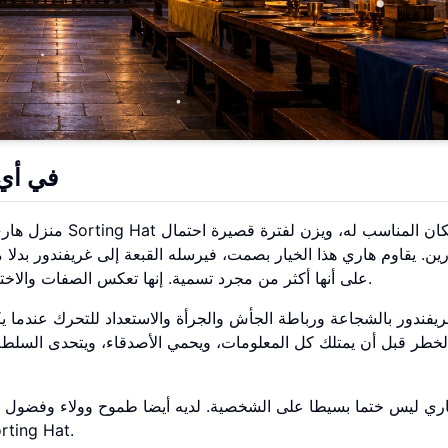
في أي
منزل هاري بوتر في
ين. يقاوم هاري هذا الخيار بصمت، فيرسله القبعة إلى غريفندور بدلا
على أنها أكثر من مجرد تسمية. إنها تعكس الصفات والاختيارات والقيم، وأحيانا الاتجاه الذي يريد الطالب أن ينمو نحوه.
ريفندور بالشجاعة ورباطة الجأش والجرأة والاستعداد للتحرك عندما 
خطر قبل أن يمتلك كل المعلومات، ويحمي الأصدقاء، ويتحدى السلطة غير
ري ليس ختما بسيطا على الشخصية. لديه أيضا طموح وولاء وفضول ومزا
نقاشات المنازل مثيرة للاهتمام بعد زمن طويل من كلا