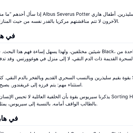
إذا سأل أحدهم “ما منزل ابن هاري 
الآخرون لا تتم مناقشتهم مركزيا بالقدر نفسه من حيث المنازل، لذلك ينبغي تجنب المبالغة حيث تقدم القصة تفاصيل أقل.
ما هو  Black
لسحرة القديمة ذات الدم النقي، لا إلى منزل في هوغوورتس. وقد تدف
Black استثناء مهم: يتم فرزه إلى غريفندور. يصبح انتماؤه المنزلي جزءا من تمرده على توقعات عائلته.
يذكرنا سيريوس بقوة بأن الخلفية العائلية لا تحبس الإنسان في هو
بالطالب الواقف أمامه. بالنسبة إلى سيريوس، يمثل غريفندور الاستقلال والولاء للأصدقاء المختارين والشجاعة.
ما هو of Gaunt