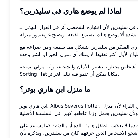
لماذا لم يوضع هاري في سليذرين؟
لأن اختياره الشخصي أثر في القرار النهائي لـ Sorting Hat. يلاحظ القبعة صفات قد تناسب سليذرين، لكن
ف هاري المبكر من سليذرين يتشكل مما سمعه ومن صراعه مع
 أشخاص يجعلونه يشعر بالأمان والشجاعة وأنه مرئي. يمنحه
Sorting Hat مكانا يمكن أن تنمو فيه تلك الغرائز.
ما منزل ابن هاري بوتر؟
ابن هاري بوتر، Albus Severus Potter، يتم فرزه إلى سليذرين في استمرارية المسرحية. تفاجئ هذه الإجابة كثيرا من القراء لأن منزل
دما لا يعكس الطفل هوية والده أو والدته؟ كما يساعد على
أشجع الأشخاص الذين عرفهم كان من سليذرين، ويذكره بأن