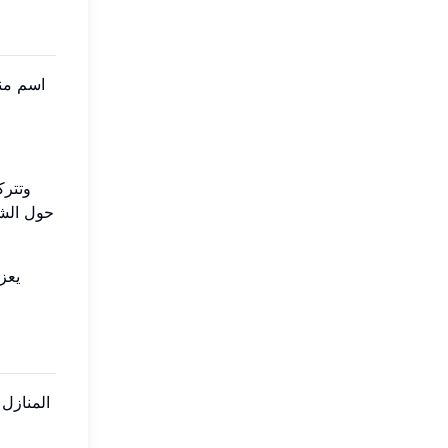
اسم منز
حول الشج
المنازل 