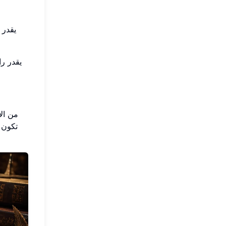
يقدر 
يقدر ر
من ال
تك