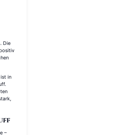
. Die
positiv
chen
st in
ff.
äten
tark,
uff
e –