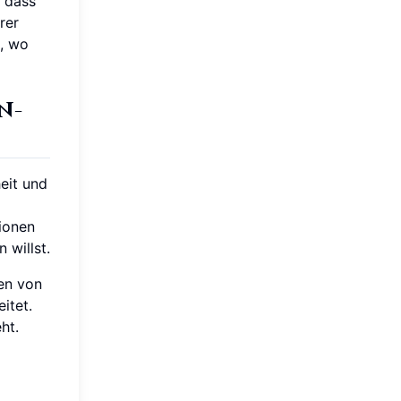
, dass
rer
n, wo
n-
eit und
sionen
 willst.
den von
itet.
ht.