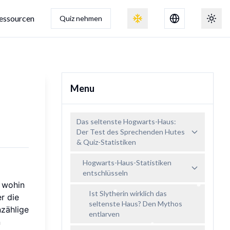
essourcen
Quiz nehmen
Schneeeffekt umschalten
Thema
Menu
Das seltenste Hogwarts-Haus:
Der Test des Sprechenden Hutes
& Quiz-Statistiken
Hogwarts-Haus-Statistiken
entschlüsseln
 wohin
Ist Slytherin wirklich das
r die
seltenste Haus? Den Mythos
nzählige
entlarven
n