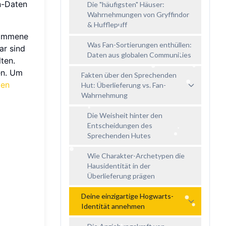
an-Daten
Die "häufigsten" Häuser:
Wahrnehmungen von Gryffindor
& Hufflepuff
nommene
Was Fan-Sortierungen enthüllen:
ar sind
Daten aus globalen Communities
ten.
en. Um
Fakten über den Sprechenden
den
Hut: Überlieferung vs. Fan-
Wahrnehmung
Die Weisheit hinter den
Entscheidungen des
Sprechenden Hutes
Wie Charakter-Archetypen die
Hausidentität in der
Überlieferung prägen
Deine einzigartige Hogwarts-
Identität annehmen