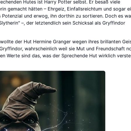
echenden Hutes ist Harry Potter selbst. Er besaß viele
rin gemacht hätten – Ehrgeiz, Einfallsreichtum und sogar e
Potenzial und erwog, ihn dorthin zu sortieren. Doch es wa
ytherin" –, der letztendlich sein Schicksal als Gryffindor
 wollte der Hut Hermine Granger wegen ihres brillanten Gei
 Gryffindor, wahrscheinlich weil sie Mut und Freundschaft n
ren Werte sind das, was der Sprechende Hut wirklich verst