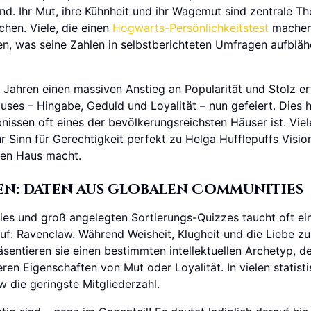
ind. Ihr Mut, ihre Kühnheit und ihr Wagemut sind zentrale T
hen. Viele, die einen
Hogwarts-Persönlichkeitstest
machen
, was seine Zahlen in selbstberichteten Umfragen aufbläh
n Jahren einen massiven Anstieg an Popularität und Stolz er
uses – Hingabe, Geduld und Loyalität – nun gefeiert. Dies 
nissen oft eines der bevölkerungsreichsten Häuser ist. Viel
ihr Sinn für Gerechtigkeit perfekt zu Helga Hufflepuffs Visio
ten Haus macht.
en: Daten aus globalen Communities
es und groß angelegten Sortierungs-Quizzes taucht oft ei
uf: Ravenclaw. Während Weisheit, Klugheit und die Liebe z
entieren sie einen bestimmten intellektuellen Archetyp, d
eren Eigenschaften von Mut oder Loyalität. In vielen statist
die geringste Mitgliederzahl.