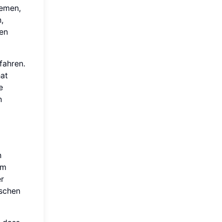
hemen,
,
en
fahren.
hat
e
n
n
um
er
ischen