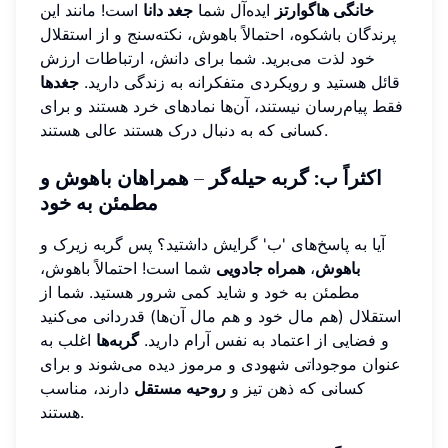
خانگی هاگوارتز
ایده‌آل شما
جغد دانا
است! مانند این
پرندگان باشکوه، احتمالاً باهوش، نکته‌سنج و از استقلال
خود لذت می‌برید. شما برای دانش، ارتباطات ارزش
قائل هستید و رویکردی متفکرانه به زندگی دارید.
جغدها
فقط پیام‌رسان نیستند، آن‌ها نمادهای خرد هستند و برای
کسانی که به دنبال درک هستند عالی هستند.
اکثراً ب: گربه حیله‌گر – همراهان باهوش و
مطمئن به خود
آیا به پاسخ‌های 'ب' گرایش داشتید؟ پس گربه زیرک و
باهوش
،
همراه جادویی
شما است! احتمالاً باهوش،
مطمئن به خود و شاید کمی شرور هستید. شما از
استقلال (هم مال خود و هم مال آن‌ها) قدردانی می‌کنید
و فضایی از اعتماد به نفس آرام دارید.
گربه‌ها
اغلب به
عنوان موجوداتی شهودی و مرموز دیده می‌شوند و برای
کسانی که ذهن تیز و
روحیه مستقل
دارند، مناسب
هستند.