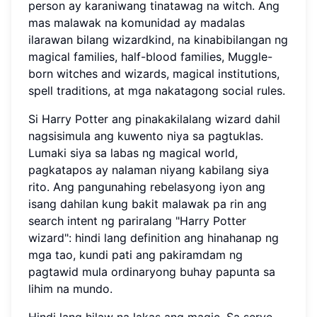
person ay karaniwang tinatawag na witch. Ang
mas malawak na komunidad ay madalas
ilarawan bilang wizardkind, na kinabibilangan ng
magical families, half-blood families, Muggle-
born witches and wizards, magical institutions,
spell traditions, at mga nakatagong social rules.
Si Harry Potter ang pinakakilalang wizard dahil
nagsisimula ang kuwento niya sa pagtuklas.
Lumaki siya sa labas ng magical world,
pagkatapos ay nalaman niyang kabilang siya
rito. Ang pangunahing rebelasyong iyon ang
isang dahilan kung bakit malawak pa rin ang
search intent ng pariralang "Harry Potter
wizard": hindi lang definition ang hinahanap ng
mga tao, kundi pati ang pakiramdam ng
pagtawid mula ordinaryong buhay papunta sa
lihim na mundo.