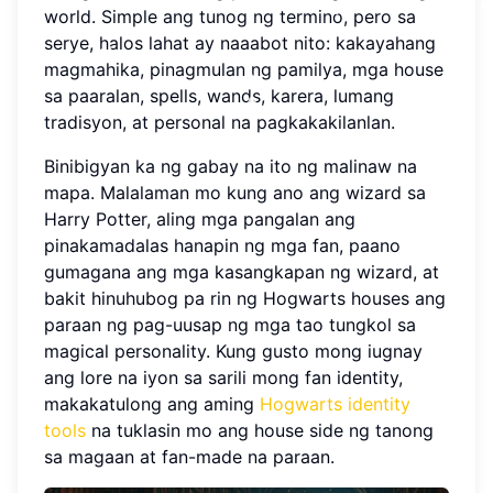
world. Simple ang tunog ng termino, pero sa
serye, halos lahat ay naaabot nito: kakayahang
magmahika, pinagmulan ng pamilya, mga house
sa paaralan, spells, wands, karera, lumang
tradisyon, at personal na pagkakakilanlan.
Binibigyan ka ng gabay na ito ng malinaw na
mapa. Malalaman mo kung ano ang wizard sa
Harry Potter, aling mga pangalan ang
pinakamadalas hanapin ng mga fan, paano
gumagana ang mga kasangkapan ng wizard, at
bakit hinuhubog pa rin ng Hogwarts houses ang
paraan ng pag-uusap ng mga tao tungkol sa
magical personality. Kung gusto mong iugnay
ang lore na iyon sa sarili mong fan identity,
makakatulong ang aming
Hogwarts identity
tools
na tuklasin mo ang house side ng tanong
sa magaan at fan-made na paraan.