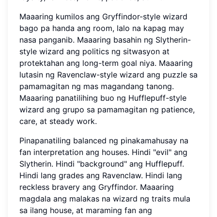
Maaaring kumilos ang Gryffindor-style wizard
bago pa handa ang room, lalo na kapag may
nasa panganib. Maaaring basahin ng Slytherin-
style wizard ang politics ng sitwasyon at
protektahan ang long-term goal niya. Maaaring
lutasin ng Ravenclaw-style wizard ang puzzle sa
pamamagitan ng mas magandang tanong.
Maaaring panatilihing buo ng Hufflepuff-style
wizard ang grupo sa pamamagitan ng patience,
care, at steady work.
Pinapanatiling balanced ng pinakamahusay na
fan interpretation ang houses. Hindi "evil" ang
Slytherin. Hindi "background" ang Hufflepuff.
Hindi lang grades ang Ravenclaw. Hindi lang
reckless bravery ang Gryffindor. Maaaring
magdala ang malakas na wizard ng traits mula
sa ilang house, at maraming fan ang