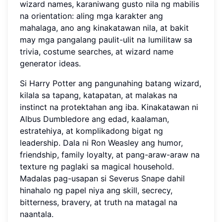
wizard names, karaniwang gusto nila ng mabilis
na orientation: aling mga karakter ang
mahalaga, ano ang kinakatawan nila, at bakit
may mga pangalang paulit-ulit na lumilitaw sa
trivia, costume searches, at wizard name
generator ideas.
Si Harry Potter ang pangunahing batang wizard,
kilala sa tapang, katapatan, at malakas na
instinct na protektahan ang iba. Kinakatawan ni
Albus Dumbledore ang edad, kaalaman,
estratehiya, at komplikadong bigat ng
leadership. Dala ni Ron Weasley ang humor,
friendship, family loyalty, at pang-araw-araw na
texture ng paglaki sa magical household.
Madalas pag-usapan si Severus Snape dahil
hinahalo ng papel niya ang skill, secrecy,
bitterness, bravery, at truth na matagal na
naantala.