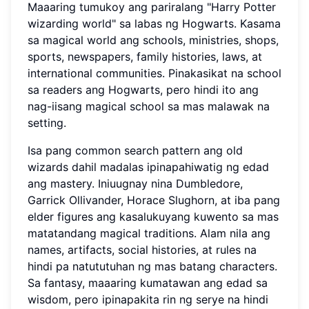
Maaaring tumukoy ang pariralang "Harry Potter
wizarding world" sa labas ng Hogwarts. Kasama
sa magical world ang schools, ministries, shops,
sports, newspapers, family histories, laws, at
international communities. Pinakasikat na school
sa readers ang Hogwarts, pero hindi ito ang
nag-iisang magical school sa mas malawak na
setting.
Isa pang common search pattern ang old
wizards dahil madalas ipinapahiwatig ng edad
ang mastery. Iniuugnay nina Dumbledore,
Garrick Ollivander, Horace Slughorn, at iba pang
elder figures ang kasalukuyang kuwento sa mas
matatandang magical traditions. Alam nila ang
names, artifacts, social histories, at rules na
hindi pa natututuhan ng mas batang characters.
Sa fantasy, maaaring kumatawan ang edad sa
wisdom, pero ipinapakita rin ng serye na hindi