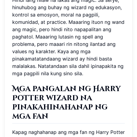
Hindi lang hilaw na lakas ang magic. Sa serye,
hinuhubog ang buhay ng wizard ng edukasyon,
kontrol sa emosyon, moral na pagpili,
komunidad, at practice. Maaaring ituon ng wand
ang magic, pero hindi nito napapalitan ang
paghatol. Maaaring lutasin ng spell ang
problema, pero maaari rin nitong ilantad ang
values ng karakter. Kaya ang mga
pinakamatatandaang wizard ay hindi basta
malalakas. Natatandaan sila dahil ipinapakita ng
mga pagpili nila kung sino sila.
Mga pangalan ng Harry
Potter wizard na
pinakahinahanap ng
mga fan
Kapag naghahanap ang mga fan ng Harry Potter