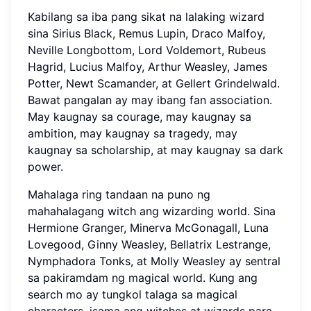
Kabilang sa iba pang sikat na lalaking wizard
sina Sirius Black, Remus Lupin, Draco Malfoy,
Neville Longbottom, Lord Voldemort, Rubeus
Hagrid, Lucius Malfoy, Arthur Weasley, James
Potter, Newt Scamander, at Gellert Grindelwald.
Bawat pangalan ay may ibang fan association.
May kaugnay sa courage, may kaugnay sa
ambition, may kaugnay sa tragedy, may
kaugnay sa scholarship, at may kaugnay sa dark
power.
Mahalaga ring tandaan na puno ng
mahahalagang witch ang wizarding world. Sina
Hermione Granger, Minerva McGonagall, Luna
Lovegood, Ginny Weasley, Bellatrix Lestrange,
Nymphadora Tonks, at Molly Weasley ay sentral
sa pakiramdam ng magical world. Kung ang
search mo ay tungkol talaga sa magical