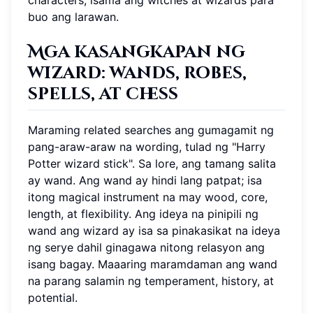
characters, isama ang witches at wizards para
buo ang larawan.
Mga kasangkapan ng
wizard: wands, robes,
spells, at chess
Maraming related searches ang gumagamit ng
pang-araw-araw na wording, tulad ng "Harry
Potter wizard stick". Sa lore, ang tamang salita
ay wand. Ang wand ay hindi lang patpat; isa
itong magical instrument na may wood, core,
length, at flexibility. Ang ideya na pinipili ng
wand ang wizard ay isa sa pinakasikat na ideya
ng serye dahil ginagawa nitong relasyon ang
isang bagay. Maaaring maramdaman ang wand
na parang salamin ng temperament, history, at
potential.