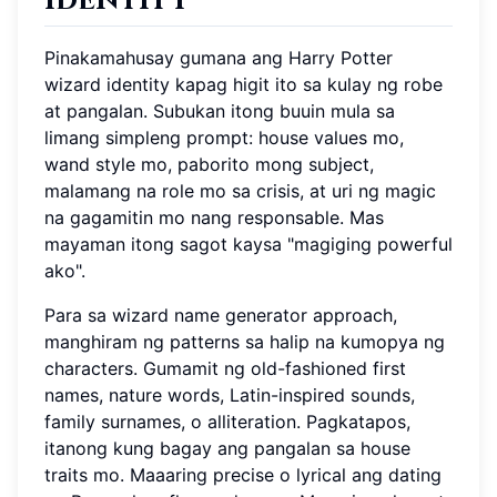
identity
Pinakamahusay gumana ang Harry Potter
wizard identity kapag higit ito sa kulay ng robe
at pangalan. Subukan itong buuin mula sa
limang simpleng prompt: house values mo,
wand style mo, paborito mong subject,
malamang na role mo sa crisis, at uri ng magic
na gagamitin mo nang responsable. Mas
mayaman itong sagot kaysa "magiging powerful
ako".
Para sa wizard name generator approach,
manghiram ng patterns sa halip na kumopya ng
characters. Gumamit ng old-fashioned first
names, nature words, Latin-inspired sounds,
family surnames, o alliteration. Pagkatapos,
itanong kung bagay ang pangalan sa house
traits mo. Maaaring precise o lyrical ang dating