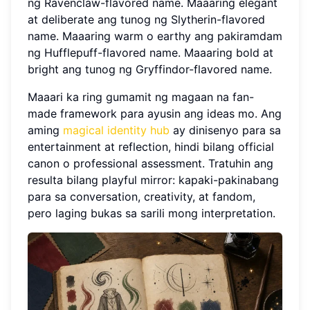
ng Ravenclaw-flavored name. Maaaring elegant
at deliberate ang tunog ng Slytherin-flavored
name. Maaaring warm o earthy ang pakiramdam
ng Hufflepuff-flavored name. Maaaring bold at
bright ang tunog ng Gryffindor-flavored name.
Maaari ka ring gumamit ng magaan na fan-
made framework para ayusin ang ideas mo. Ang
aming
magical identity hub
ay dinisenyo para sa
entertainment at reflection, hindi bilang official
canon o professional assessment. Tratuhin ang
resulta bilang playful mirror: kapaki-pakinabang
para sa conversation, creativity, at fandom,
pero laging bukas sa sarili mong interpretation.