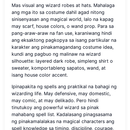
Mas visual ang wizard robes at hats. Mahalaga
ang mga ito sa costume dahil agad nitong
sinisenyasan ang magical world, lalo na kapag
may scarf, house colors, o wand prop. Para sa
pang-araw-araw na fan use, karaniwang hindi
ang eksaktong pagkopya sa isang partikular na
karakter ang pinakamagandang costume idea,
kundi ang pagbuo ng malinaw na wizard
silhouette: layered dark robe, simpleng shirt o
sweater, komportableng sapatos, wand, at
isang house color accent.
Ipinapakita ng spells ang praktikal na bahagi ng
wizarding life. May defensive, may domestic,
may comic, at may delikado. Pero hindi
tinutukoy ang powerful wizard sa pinak
mahabang spell list. Kadalasang pinagsasama
ng pinakamalalakas na magical characters ang
spell knowledge sa timing, discipline, courage,