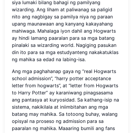
siya lumaki bilang bahagi ng pamilyang
wizarding. Ang liham at paliwanag sa paligid
nito ang nagbigay sa pamilya niya ng paraan
upang maunawaan ang kanyang kakayahang
mahiwaga. Mahalaga iyon dahil ang Hogwarts
ay hindi lamang paaralan para sa mga batang
pinalaki sa wizarding world. Nagiging pasukan
din ito para sa mga estudyanteng nakakatuklas
ng mahika sa edad na labing-isa.
Ang mga paghahanap gaya ng “real Hogwarts
school admission”, “harry potter acceptance
letter from hogwarts”, at “letter from Hogwarts
to Harry Potter” ay karaniwang pinagsasama
ang pantasya at kuryosidad. Sa kathang-isip na
sistema, nakikilala at iniimbitahan ang mga
batang may mahika. Sa totoong buhay, walang
opisyal na proseso ng admission para sa
paaralan ng mahika. Maaaring bumili ang fans