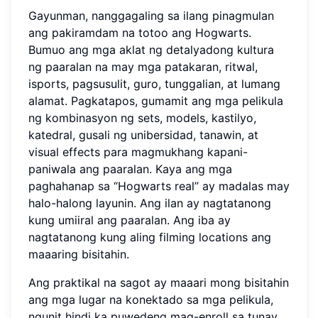
Gayunman, nanggagaling sa ilang pinagmulan
ang pakiramdam na totoo ang Hogwarts.
Bumuo ang mga aklat ng detalyadong kultura
ng paaralan na may mga patakaran, ritwal,
isports, pagsusulit, guro, tunggalian, at lumang
alamat. Pagkatapos, gumamit ang mga pelikula
ng kombinasyon ng sets, models, kastilyo,
katedral, gusali ng unibersidad, tanawin, at
visual effects para magmukhang kapani-
paniwala ang paaralan. Kaya ang mga
paghahanap sa “Hogwarts real” ay madalas may
halo-halong layunin. Ang ilan ay nagtatanong
kung umiiral ang paaralan. Ang iba ay
nagtatanong kung aling filming locations ang
maaaring bisitahin.
Ang praktikal na sagot ay maaari mong bisitahin
ang mga lugar na konektado sa mga pelikula,
ngunit hindi ka puwedeng mag-enroll sa tunay