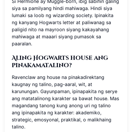
Si Hermione ay Muggle-born, ibig sabihin galing
siya sa pamilyang hindi mahiwaga. Hindi siya
lumaki sa loob ng wizarding society. Ipinakita
ng kanyang Hogwarts letter at paliwanag sa
paligid nito na mayroon siyang kakayahang
mahiwaga at maaari siyang pumasok sa
paaralan.
Aling Hogwarts house ang
pinakamatalino?
Ravenclaw ang house na pinakadirektang
kaugnay ng talino, pag-aaral, wit, at
karunungan. Gayunpaman, ipinapakita ng serye
ang matatalinong karakter sa bawat house. Mas
magandang tanong kung anong uri ng talino
ang ipinapakita ng karakter: akademiko,
strategic, emosyonal, praktikal, o malikhaing
talino.