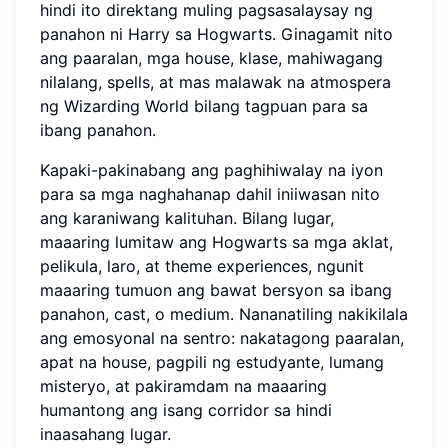
hindi ito direktang muling pagsasalaysay ng
panahon ni Harry sa Hogwarts. Ginagamit nito
ang paaralan, mga house, klase, mahiwagang
nilalang, spells, at mas malawak na atmospera
ng Wizarding World bilang tagpuan para sa
ibang panahon.
Kapaki-pakinabang ang paghihiwalay na iyon
para sa mga naghahanap dahil iniiwasan nito
ang karaniwang kalituhan. Bilang lugar,
maaaring lumitaw ang Hogwarts sa mga aklat,
pelikula, laro, at theme experiences, ngunit
maaaring tumuon ang bawat bersyon sa ibang
panahon, cast, o medium. Nananatiling nakikilala
ang emosyonal na sentro: nakatagong paaralan,
apat na house, pagpili ng estudyante, lumang
misteryo, at pakiramdam na maaaring
humantong ang isang corridor sa hindi
inaasahang lugar.