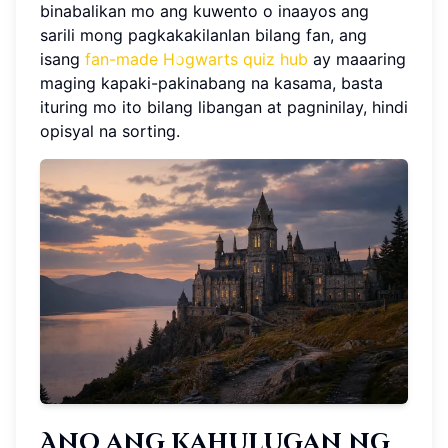
binabalikan mo ang kuwento o inaayos ang
sarili mong pagkakakilanlan bilang fan, ang
isang
fan-made Hogwarts quiz hub
ay maaaring
maging kapaki-pakinabang na kasama, basta
ituring mo ito bilang libangan at pagninilay, hindi
opisyal na sorting.
Ano ang Kahulugan ng