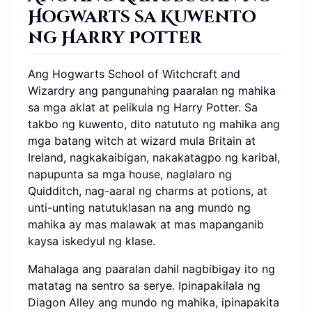
Hogwarts sa Kuwento
ng Harry Potter
Ang Hogwarts School of Witchcraft and
Wizardry ang pangunahing paaralan ng mahika
sa mga aklat at pelikula ng Harry Potter. Sa
takbo ng kuwento, dito natututo ng mahika ang
mga batang witch at wizard mula Britain at
Ireland, nagkakaibigan, nakakatagpo ng karibal,
napupunta sa mga house, naglalaro ng
Quidditch, nag-aaral ng charms at potions, at
unti-unting natutuklasan na ang mundo ng
mahika ay mas malawak at mas mapanganib
kaysa iskedyul ng klase.
Mahalaga ang paaralan dahil nagbibigay ito ng
matatag na sentro sa serye. Ipinapakilala ng
Diagon Alley ang mundo ng mahika, ipinapakita