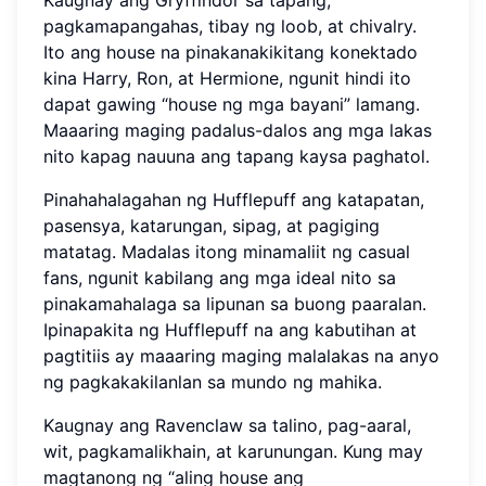
Kaugnay ang Gryffindor sa tapang,
pagkamapangahas, tibay ng loob, at chivalry.
Ito ang house na pinakanakikitang konektado
kina Harry, Ron, at Hermione, ngunit hindi ito
dapat gawing “house ng mga bayani” lamang.
Maaaring maging padalus-dalos ang mga lakas
nito kapag nauuna ang tapang kaysa paghatol.
Pinahahalagahan ng Hufflepuff ang katapatan,
pasensya, katarungan, sipag, at pagiging
matatag. Madalas itong minamaliit ng casual
fans, ngunit kabilang ang mga ideal nito sa
pinakamahalaga sa lipunan sa buong paaralan.
Ipinapakita ng Hufflepuff na ang kabutihan at
pagtitiis ay maaaring maging malalakas na anyo
ng pagkakakilanlan sa mundo ng mahika.
Kaugnay ang Ravenclaw sa talino, pag-aaral,
wit, pagkamalikhain, at karunungan. Kung may
magtanong ng “aling house ang