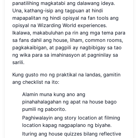
panatilihing magkatabi ang dalawang ideya.
Una, kathang-isip ang tagpuan at hindi
mapapalitan ng hindi opisyal na fan tools ang
opisyal na Wizarding World experiences.
Ikalawa, makabuluhan pa rin ang mga tema para
sa fans dahil ang house, liham, common rooms,
pagkakaibigan, at pagpili ay nagbibigay sa tao
ng wika para sa imahinasyon at pagninilay sa
sarili.
Kung gusto mo ng praktikal na landas, gamitin
ang checklist na ito:
Alamin muna kung ano ang
pinahahalagahan ng apat na house bago
pumili ng paborito.
Paghiwalayin ang story location at filming
location kapag nagpaplano ng biyahe.
Ituring ang house quizzes bilang reflective