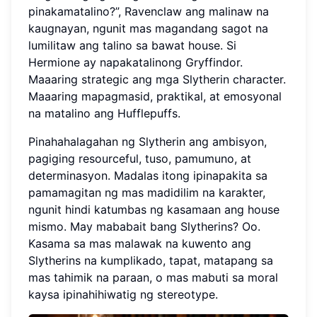
pinakamatalino?”, Ravenclaw ang malinaw na
kaugnayan, ngunit mas magandang sagot na
lumilitaw ang talino sa bawat house. Si
Hermione ay napakatalinong Gryffindor.
Maaaring strategic ang mga Slytherin character.
Maaaring mapagmasid, praktikal, at emosyonal
na matalino ang Hufflepuffs.
Pinahahalagahan ng Slytherin ang ambisyon,
pagiging resourceful, tuso, pamumuno, at
determinasyon. Madalas itong ipinapakita sa
pamamagitan ng mas madidilim na karakter,
ngunit hindi katumbas ng kasamaan ang house
mismo. May mababait bang Slytherins? Oo.
Kasama sa mas malawak na kuwento ang
Slytherins na kumplikado, tapat, matapang sa
mas tahimik na paraan, o mas mabuti sa moral
kaysa ipinahihiwatig ng stereotype.