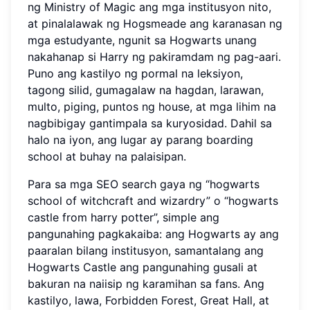
ng Ministry of Magic ang mga institusyon nito,
at pinalalawak ng Hogsmeade ang karanasan ng
mga estudyante, ngunit sa Hogwarts unang
nakahanap si Harry ng pakiramdam ng pag-aari.
Puno ang kastilyo ng pormal na leksiyon,
tagong silid, gumagalaw na hagdan, larawan,
multo, piging, puntos ng house, at mga lihim na
nagbibigay gantimpala sa kuryosidad. Dahil sa
halo na iyon, ang lugar ay parang boarding
school at buhay na palaisipan.
Para sa mga SEO search gaya ng “hogwarts
school of witchcraft and wizardry” o “hogwarts
castle from harry potter”, simple ang
pangunahing pagkakaiba: ang Hogwarts ay ang
paaralan bilang institusyon, samantalang ang
Hogwarts Castle ang pangunahing gusali at
bakuran na naiisip ng karamihan sa fans. Ang
kastilyo, lawa, Forbidden Forest, Great Hall, at