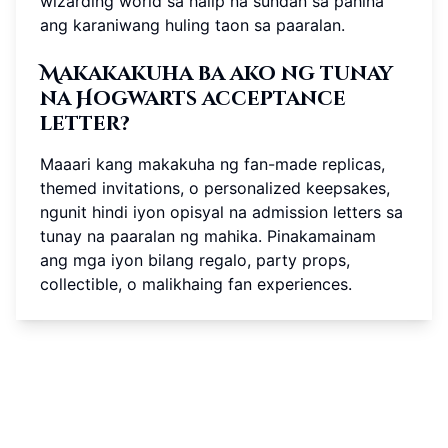
wizarding world sa halip na sundan sa pahina
ang karaniwang huling taon sa paaralan.
Makakakuha ba ako ng tunay
na Hogwarts acceptance
letter?
Maaari kang makakuha ng fan-made replicas,
themed invitations, o personalized keepsakes,
ngunit hindi iyon opisyal na admission letters sa
tunay na paaralan ng mahika. Pinakamainam
ang mga iyon bilang regalo, party props,
collectible, o malikhaing fan experiences.