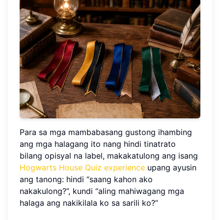
Para sa mga mambabasang gustong ihambing
ang mga halagang ito nang hindi tinatrato
bilang opisyal na label, makakatulong ang isang
Hogwarts House Quiz experience
upang ayusin
ang tanong: hindi “saang kahon ako
nakakulong?”, kundi “aling mahiwagang mga
halaga ang nakikilala ko sa sarili ko?”