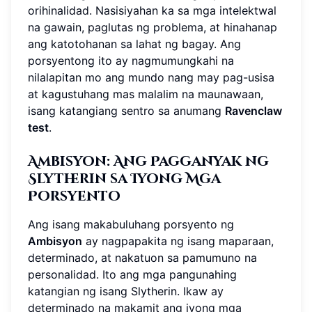
orihinalidad. Nasisiyahan ka sa mga intelektwal
na gawain, paglutas ng problema, at hinahanap
ang katotohanan sa lahat ng bagay. Ang
porsyentong ito ay nagmumungkahi na
nilalapitan mo ang mundo nang may pag-usisa
at kagustuhang mas malalim na maunawaan,
isang katangiang sentro sa anumang
Ravenclaw
test
.
Ambisyon: Ang Pagganyak ng
Slytherin sa Iyong Mga
Porsyento
Ang isang makabuluhang porsyento ng
Ambisyon
ay nagpapakita ng isang maparaan,
determinado, at nakatuon sa pamumuno na
personalidad. Ito ang mga pangunahing
katangian ng isang Slytherin. Ikaw ay
determinado na makamit ang iyong mga