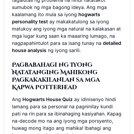
sumubok ng mga bagong ideya. Ang mga
kaalamang ito mula sa iyong
hogwarts
personality test
ay makakatulong sa iyong
matukoy ang iyong mga natural na kalakasan at
mga lugar kung saan ka maaaring lumago, na
nagpapahintulot para sa isang tunay na
detailed
house analysis
ng iyong sarili.
Pagbabahagi ng Iyong
Natatanging Mahikong
Pagkakakilanlan sa mga
Kapwa Potterhead
Ang
Hogwarts House Quiz
ay idinisenyo hindi
lamang para sa personal na pagninilay kundi
pati na rin para sa ibinahaging kasiyahan. Kapag
na-decode mo na ang iyong mga porsyento,
huwag mong itago ang mahika! Ibahagi ang