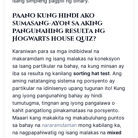
isang simpleng pagpili ng binary.
Paano kung hindi ako
sumasang-ayon sa aking
pangunahing resulta ng
Hogwarts house quiz
?
Karaniwan para sa mga indibidwal na
makaramdam ng isang malakas na koneksyon
sa isang partikular na bahay, na kung minsan ay
iba sa resulta ng kanilang
sorting hat test
. Ang
aming natatanging sistema ng porsyento ay
partikular na idinisenyo upang tugunan ito! Kung
ang iyong pangunahing bahay ay hindi
tumutugma, tingnan ang iyong pangalawa o
kahit pangatlong pinakamataas na porsyento.
Maaari kang makakita ng makabuluhang puntos
sa bahay na
nararamdaman
mong kabilang ka,
na nagpapahiwatig ng isang malakas na
mixed