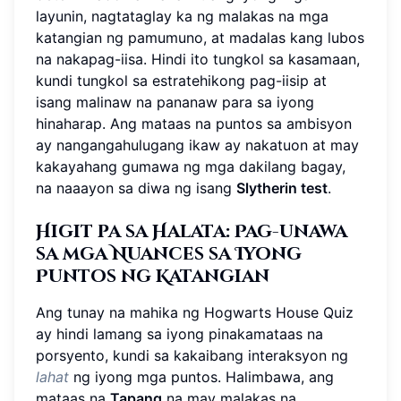
layunin, nagtataglay ka ng malakas na mga
katangian ng pamumuno, at madalas kang lubos
na nakapag-iisa. Hindi ito tungkol sa kasamaan,
kundi tungkol sa estratehikong pag-iisip at
isang malinaw na pananaw para sa iyong
hinaharap. Ang mataas na puntos sa ambisyon
ay nangangahulugang ikaw ay nakatuon at may
kakayahang gumawa ng mga dakilang bagay,
na naaayon sa diwa ng isang
Slytherin test
.
Higit pa sa Halata: Pag-unawa
sa mga Nuances sa Iyong
Puntos ng Katangian
Ang tunay na mahika ng Hogwarts House Quiz
ay hindi lamang sa iyong pinakamataas na
porsyento, kundi sa kakaibang interaksyon ng
lahat
ng iyong mga puntos. Halimbawa, ang
mataas na
Tapang
na may malakas na