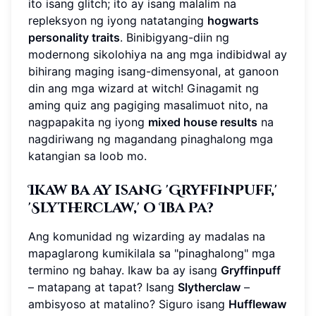
ito isang glitch; ito ay isang malalim na
repleksyon ng iyong natatanging
hogwarts
personality traits
. Binibigyang-diin ng
modernong sikolohiya na ang mga indibidwal ay
bihirang maging isang-dimensyonal, at ganoon
din ang mga wizard at witch! Ginagamit ng
aming quiz ang pagiging masalimuot nito, na
nagpapakita ng iyong
mixed house results
na
nagdiriwang ng magandang pinaghalong mga
katangian sa loob mo.
Ikaw ba ay isang 'Gryffinpuff,'
'Slytherclaw,' o Iba Pa?
Ang komunidad ng wizarding ay madalas na
mapaglarong kumikilala sa "pinaghalong" mga
termino ng bahay. Ikaw ba ay isang
Gryffinpuff
– matapang at tapat? Isang
Slytherclaw
–
ambisyoso at matalino? Siguro isang
Hufflewaw