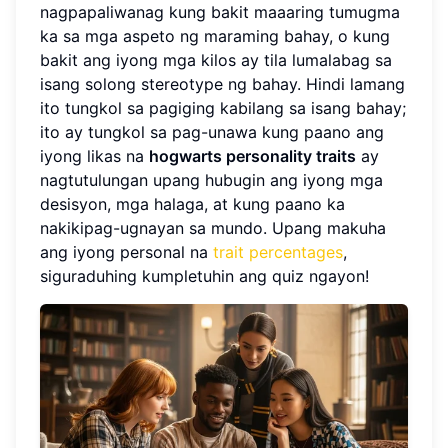
nagpapaliwanag kung bakit maaaring tumugma
ka sa mga aspeto ng maraming bahay, o kung
bakit ang iyong mga kilos ay tila lumalabag sa
isang solong stereotype ng bahay. Hindi lamang
ito tungkol sa pagiging kabilang sa isang bahay;
ito ay tungkol sa pag-unawa kung paano ang
iyong likas na
hogwarts personality traits
ay
nagtutulungan upang hubugin ang iyong mga
desisyon, mga halaga, at kung paano ka
nakikipag-ugnayan sa mundo. Upang makuha
ang iyong personal na
trait percentages
,
siguraduhing kumpletuhin ang quiz ngayon!