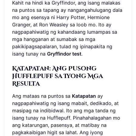
Kahit na hindi ka Gryffindor, ang isang malakas
na puntos sa tapang ay nangangahulugang dala
mo ang esensya ni Harry Potter, Hermione
Granger, at Ron Weasley sa loob mo. Ito ay
nagpapahiwatig ng kahandaang lumampas sa
mga hangganan at sumabak sa mga
pakikipagsapalaran, tulad ng ipinapakita ng
isang tunay na
Gryffindor test
.
Katapatan: Ang Pusong
Hufflepuff sa Iyong Mga
Resulta
Ang mataas na puntos sa
Katapatan
ay
nagpapahiwatig ng isang mabait, dedikado, at
masipag na indibidwal. Ito ang mga tanda ng
isang tunay na Hufflepuff. Pinahahalagahan mo
ang katarungan, pasensya, at matibay na
pagkakaibigan higit sa lahat. Ang iyong