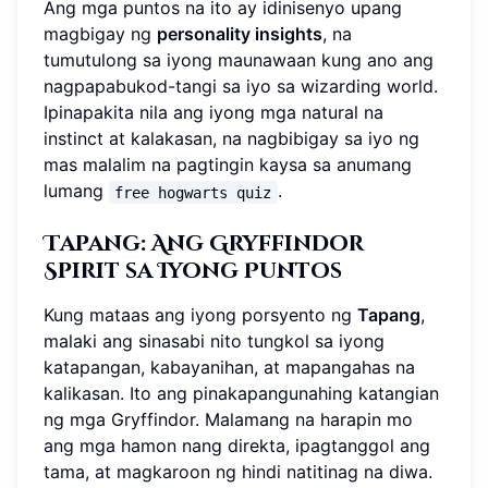
Ang mga puntos na ito ay idinisenyo upang
magbigay ng
personality insights
, na
tumutulong sa iyong maunawaan kung ano ang
nagpapabukod-tangi sa iyo sa wizarding world.
Ipinapakita nila ang iyong mga natural na
instinct at kalakasan, na nagbibigay sa iyo ng
mas malalim na pagtingin kaysa sa anumang
lumang
.
free hogwarts quiz
Tapang: Ang Gryffindor
Spirit sa Iyong Puntos
Kung mataas ang iyong porsyento ng
Tapang
,
malaki ang sinasabi nito tungkol sa iyong
katapangan, kabayanihan, at mapangahas na
kalikasan. Ito ang pinakapangunahing katangian
ng mga Gryffindor. Malamang na harapin mo
ang mga hamon nang direkta, ipagtanggol ang
tama, at magkaroon ng hindi natitinag na diwa.