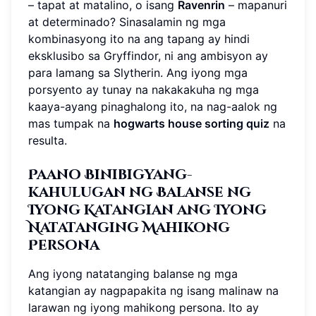
– tapat at matalino, o isang
Ravenrin
– mapanuri
at determinado? Sinasalamin ng mga
kombinasyong ito na ang tapang ay hindi
eksklusibo sa Gryffindor, ni ang ambisyon ay
para lamang sa Slytherin. Ang iyong mga
porsyento ay tunay na nakakakuha ng mga
kaaya-ayang pinaghalong ito, na nag-aalok ng
mas tumpak na
hogwarts house sorting quiz
na
resulta.
Paano Binibigyang-
kahulugan ng Balanse ng
Iyong Katangian ang Iyong
Natatanging Mahikong
Persona
Ang iyong natatanging balanse ng mga
katangian ay nagpapakita ng isang malinaw na
larawan ng iyong mahikong persona. Ito ay