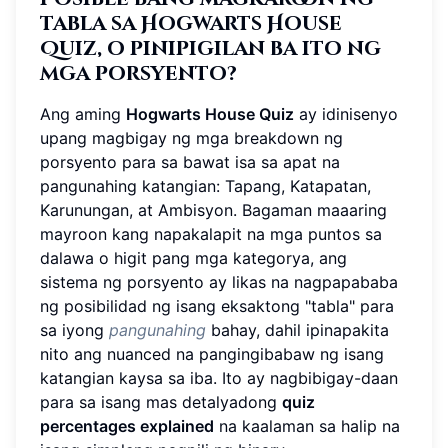
tabla sa Hogwarts House
Quiz
, o pinipigilan ba ito ng
mga porsyento?
Ang aming
Hogwarts House Quiz
ay idinisenyo
upang magbigay ng mga breakdown ng
porsyento para sa bawat isa sa apat na
pangunahing katangian: Tapang, Katapatan,
Karunungan, at Ambisyon. Bagaman maaaring
mayroon kang napakalapit na mga puntos sa
dalawa o higit pang mga kategorya, ang
sistema ng porsyento ay likas na nagpapababa
ng posibilidad ng isang eksaktong "tabla" para
sa iyong
pangunahing
bahay, dahil ipinapakita
nito ang nuanced na pangingibabaw ng isang
katangian kaysa sa iba. Ito ay nagbibigay-daan
para sa isang mas detalyadong
quiz
percentages explained
na kaalaman sa halip na