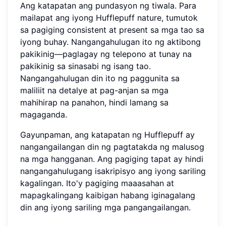
Ang katapatan ang pundasyon ng tiwala. Para
mailapat ang iyong Hufflepuff nature, tumutok
sa pagiging consistent at present sa mga tao sa
iyong buhay. Nangangahulugan ito ng aktibong
pakikinig—paglagay ng telepono at tunay na
pakikinig sa sinasabi ng isang tao.
Nangangahulugan din ito ng paggunita sa
maliliit na detalye at pag-anjan sa mga
mahihirap na panahon, hindi lamang sa
magaganda.
Gayunpaman, ang katapatan ng Hufflepuff ay
nangangailangan din ng pagtatakda ng malusog
na mga hangganan. Ang pagiging tapat ay hindi
nangangahulugang isakripisyo ang iyong sariling
kagalingan. Ito'y pagiging maaasahan at
mapagkalingang kaibigan habang iginagalang
din ang iyong sariling mga pangangailangan.