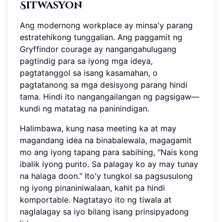
Sitwasyon
Ang modernong workplace ay minsa'y parang
estratehikong tunggalian. Ang paggamit ng
Gryffindor courage ay nangangahulugang
pagtindig para sa iyong mga ideya,
pagtatanggol sa isang kasamahan, o
pagtatanong sa mga desisyong parang hindi
tama. Hindi ito nangangailangan ng pagsigaw—
kundi ng matatag na paninindigan.
Halimbawa, kung nasa meeting ka at may
magandang idea na binabalewala, magagamit
mo ang iyong tapang para sabihing, "Nais kong
ibalik iyong punto. Sa palagay ko ay may tunay
na halaga doon." Ito'y tungkol sa pagsusulong
ng iyong pinaniniwalaan, kahit pa hindi
komportable. Nagtatayo ito ng tiwala at
naglalagay sa iyo bilang isang prinsipyadong