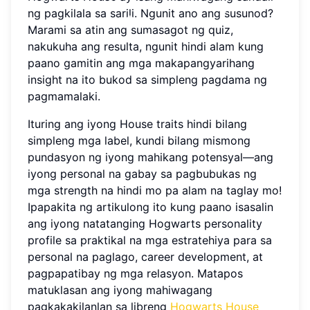
ng pagkilala sa sarili. Ngunit ano ang susunod?
Marami sa atin ang sumasagot ng quiz,
nakukuha ang resulta, ngunit hindi alam kung
paano gamitin ang mga makapangyarihang
insight na ito bukod sa simpleng pagdama ng
pagmamalaki.
Ituring ang iyong House traits hindi bilang
simpleng mga label, kundi bilang mismong
pundasyon ng iyong mahikang potensyal—ang
iyong personal na gabay sa pagbubukas ng
mga strength na hindi mo pa alam na taglay mo!
Ipapakita ng artikulong ito kung paano isasalin
ang iyong natatanging Hogwarts personality
profile sa praktikal na mga estratehiya para sa
personal na paglago, career development, at
pagpapatibay ng mga relasyon. Matapos
matuklasan ang iyong mahiwagang
pagkakakilanlan sa libreng
Hogwarts House