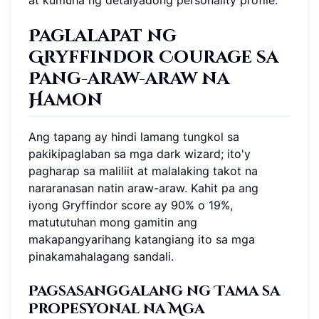
Paglalapat ng
Gryffindor Courage sa
Pang-araw-araw na
Hamon
Ang tapang ay hindi lamang tungkol sa
pakikipaglaban sa mga dark wizard; ito'y
pagharap sa maliliit at malalaking takot na
nararanasan natin araw-araw. Kahit pa ang
iyong Gryffindor score ay 90% o 19%,
matututuhan mong gamitin ang
makapangyarihang katangiang ito sa mga
pinakamahalagang sandali.
Pagsasanggalang ng Tama sa
Propesyonal na Mga