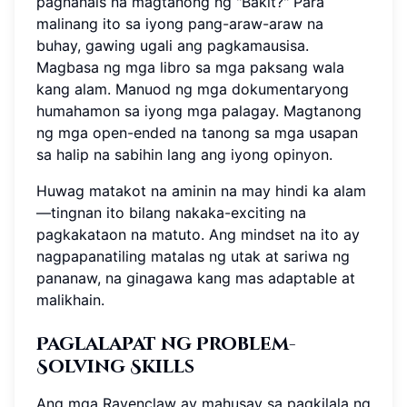
pagnanais na magtanong ng "Bakit?" Para
malinang ito sa iyong pang-araw-araw na
buhay, gawing ugali ang pagkamausisa.
Magbasa ng mga libro sa mga paksang wala
kang alam. Manuod ng mga dokumentaryong
humahamon sa iyong mga palagay. Magtanong
ng mga open-ended na tanong sa mga usapan
sa halip na sabihin lang ang iyong opinyon.
Huwag matakot na aminin na may hindi ka alam
—tingnan ito bilang nakaka-exciting na
pagkakataon na matuto. Ang mindset na ito ay
nagpapanatiling matalas ng utak at sariwa ng
pananaw, na ginagawa kang mas adaptable at
malikhain.
Paglalapat ng Problem-
Solving Skills
Ang mga Ravenclaw ay mahusay sa pagkilala ng