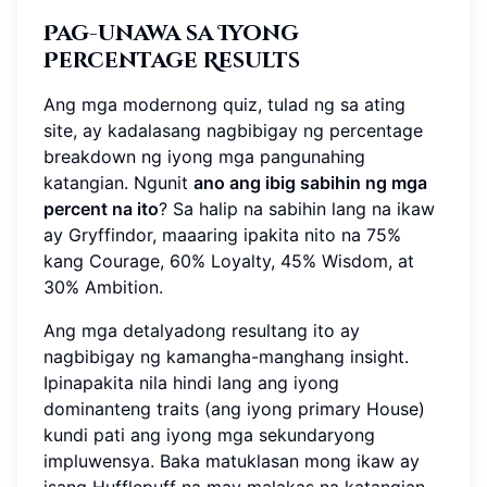
Pag-unawa sa Iyong
Percentage Results
Ang mga modernong quiz, tulad ng sa ating
site, ay kadalasang nagbibigay ng percentage
breakdown ng iyong mga pangunahing
katangian. Ngunit
ano ang ibig sabihin ng mga
percent na ito
? Sa halip na sabihin lang na ikaw
ay Gryffindor, maaaring ipakita nito na 75%
kang Courage, 60% Loyalty, 45% Wisdom, at
30% Ambition.
Ang mga detalyadong resultang ito ay
nagbibigay ng kamangha-manghang insight.
Ipinapakita nila hindi lang ang iyong
dominanteng traits (ang iyong primary House)
kundi pati ang iyong mga sekundaryong
impluwensya. Baka matuklasan mong ikaw ay