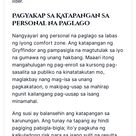
lider.
Pagyakap sa Katapangan sa
Personal na Paglago
Nangyayari ang personal na paglago sa labas
ng iyong comfort zone. Ang katapangan ng
Gryffindor ang pampasigla na magtutulak sa iyo
na gumawa ng unang hakbang. Maaari itong
mangahulugan ng pag-enroll sa kursong pag-
sasalita sa publiko na kinatatakutan mo,
maglakbay nang mag-isa sa unang
pagkakataon, o makipag-usap sa mahirap
ngunit kailangang pag-uusap sa isang
minamahal.
Ang susi ay balansehin ang katapangan sa
karunungan. Ang tunay na tapang ay hindi
pagiging pabigla-bigla; ito'y pagkuha ng
kalkuladong risk para sa isang sulit na resulta.