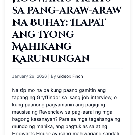
sa Pang-araw-araw
na Buhay: Ilapat
ang Iyong
Mahikang
Karunungan
January 26, 2026
| By
Gideon Finch
Naisip mo na ba kung paano gamitin ang
tapang ng Gryffindor sa isang job interview, o
kung paanong pagyamanin ang pagiging
mausisa ng Ravenclaw sa pag-aaral ng mga
bagong kasanayan? Para sa mga tagahanga ng
mundo ng mahika, ang pagtuklas sa ating
Hogwarts House ay isang mahiwagang sandali