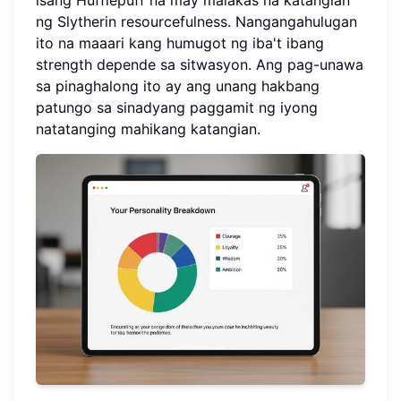
isang Hufflepuff na may malakas na katangian
ng Slytherin resourcefulness. Nangangahulugan
ito na maaari kang humugot ng iba't ibang
strength depende sa sitwasyon. Ang pag-unawa
sa pinaghalong ito ay ang unang hakbang
patungo sa sinadyang paggamit ng iyong
natatanging mahikang katangian.