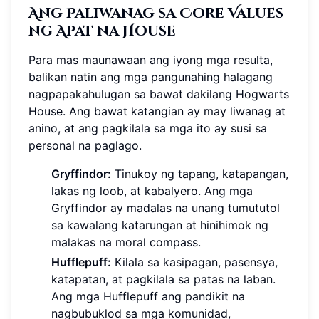
Ang Paliwanag sa Core Values
ng Apat na House
Para mas maunawaan ang iyong mga resulta,
balikan natin ang mga pangunahing halagang
nagpapakahulugan sa bawat dakilang Hogwarts
House. Ang bawat katangian ay may liwanag at
anino, at ang pagkilala sa mga ito ay susi sa
personal na paglago.
Gryffindor:
Tinukoy ng tapang, katapangan,
lakas ng loob, at kabalyero. Ang mga
Gryffindor ay madalas na unang tumututol
sa kawalang katarungan at hinihimok ng
malakas na moral compass.
Hufflepuff:
Kilala sa kasipagan, pasensya,
katapatan, at pagkilala sa patas na laban.
Ang mga Hufflepuff ang pandikit na
nagbubuklod sa mga komunidad,