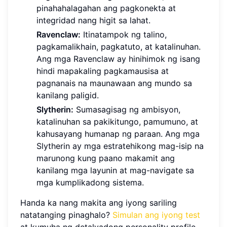
pinahahalagahan ang pagkonekta at
integridad nang higit sa lahat.
Ravenclaw:
Itinatampok ng talino,
pagkamalikhain, pagkatuto, at katalinuhan.
Ang mga Ravenclaw ay hinihimok ng isang
hindi mapakaling pagkamausisa at
pagnanais na maunawaan ang mundo sa
kanilang paligid.
Slytherin:
Sumasagisag ng ambisyon,
katalinuhan sa pakikitungo, pamumuno, at
kahusayang humanap ng paraan. Ang mga
Slytherin ay mga estratehikong mag-isip na
marunong kung paano makamit ang
kanilang mga layunin at mag-navigate sa
mga kumplikadong sistema.
Handa ka nang makita ang iyong sariling
natatanging pinaghalo?
Simulan ang iyong test
at kumuha ng detalyadong personality profile.