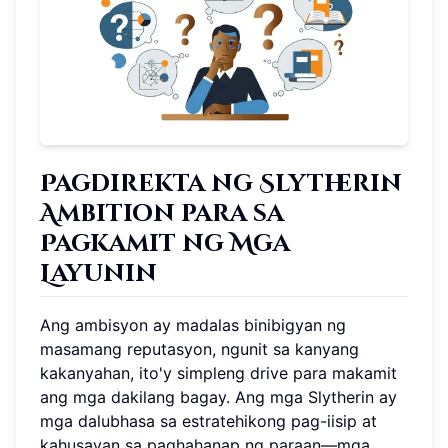
Pagdirekta ng Slytherin
Ambition para sa
Pagkamit ng Mga
Layunin
Ang ambisyon ay madalas binibigyan ng
masamang reputasyon, ngunit sa kanyang
kakanyahan, ito'y simpleng drive para makamit
ang mga dakilang bagay. Ang mga Slytherin ay
mga dalubhasa sa estratehikong pag-iisip at
kahusayan sa paghahanap ng paraan—mga