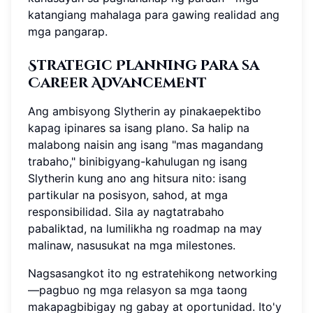
katangiang mahalaga para gawing realidad ang
mga pangarap.
Strategic Planning para sa
Career Advancement
Ang ambisyong Slytherin ay pinakaepektibo
kapag ipinares sa isang plano. Sa halip na
malabong naisin ang isang "mas magandang
trabaho," binibigyang-kahulugan ng isang
Slytherin kung ano ang hitsura nito: isang
partikular na posisyon, sahod, at mga
responsibilidad. Sila ay nagtatrabaho
pabaliktad, na lumilikha ng roadmap na may
malinaw, nasusukat na mga milestones.
Nagsasangkot ito ng estratehikong networking
—pagbuo ng mga relasyon sa mga taong
makapagbibigay ng gabay at oportunidad. Ito'y