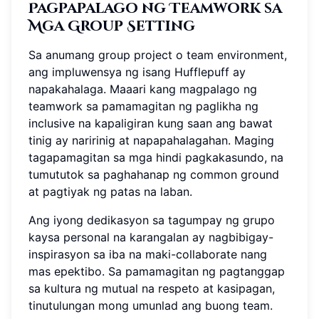
Pagpapalago ng Teamwork sa
Mga Group Setting
Sa anumang group project o team environment,
ang impluwensya ng isang Hufflepuff ay
napakahalaga. Maaari kang magpalago ng
teamwork sa pamamagitan ng paglikha ng
inclusive na kapaligiran kung saan ang bawat
tinig ay naririnig at napapahalagahan. Maging
tagapamagitan sa mga hindi pagkakasundo, na
tumututok sa paghahanap ng common ground
at pagtiyak ng patas na laban.
Ang iyong dedikasyon sa tagumpay ng grupo
kaysa personal na karangalan ay nagbibigay-
inspirasyon sa iba na maki-collaborate nang
mas epektibo. Sa pamamagitan ng pagtanggap
sa kultura ng mutual na respeto at kasipagan,
tinutulungan mong umunlad ang buong team.