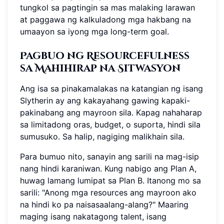
tungkol sa pagtingin sa mas malaking larawan
at paggawa ng kalkuladong mga hakbang na
umaayon sa iyong mga long-term goal.
Pagbuo ng Resourcefulness
sa Mahihirap na Sitwasyon
Ang isa sa pinakamalakas na katangian ng isang
Slytherin ay ang kakayahang gawing kapaki-
pakinabang ang mayroon sila. Kapag nahaharap
sa limitadong oras, budget, o suporta, hindi sila
sumusuko. Sa halip, nagiging malikhain sila.
Para bumuo nito, sanayin ang sarili na mag-isip
nang hindi karaniwan. Kung nabigo ang Plan A,
huwag lamang lumipat sa Plan B. Itanong mo sa
sarili: "Anong mga resources ang mayroon ako
na hindi ko pa naisasaalang-alang?" Maaring
maging isang nakatagong talent, isang