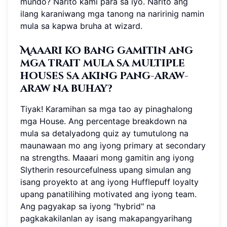
mundo? Narito kami para sa iyo. Narito ang
ilang karaniwang mga tanong na naririnig namin
mula sa kapwa bruha at wizard.
Maaari ko bang gamitin ang
mga trait mula sa multiple
houses sa aking pang-araw-
araw na buhay?
Tiyak! Karamihan sa mga tao ay pinaghalong
mga House. Ang percentage breakdown na
mula sa detalyadong quiz ay tumutulong na
maunawaan mo ang iyong primary at secondary
na strengths. Maaari mong gamitin ang iyong
Slytherin resourcefulness upang simulan ang
isang proyekto at ang iyong Hufflepuff loyalty
upang panatilihing motivated ang iyong team.
Ang pagyakap sa iyong "hybrid" na
pagkakakilanlan ay isang makapangyarihang