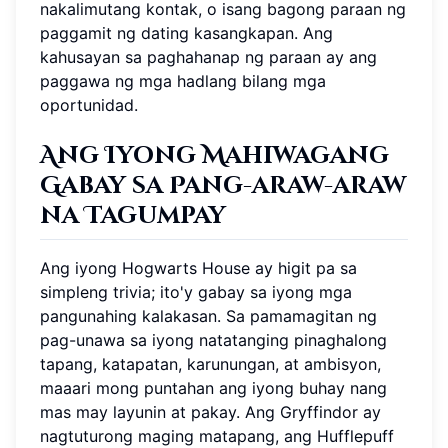
nakalimutang kontak, o isang bagong paraan ng
paggamit ng dating kasangkapan. Ang
kahusayan sa paghahanap ng paraan ay ang
paggawa ng mga hadlang bilang mga
oportunidad.
Ang Iyong Mahiwagang
Gabay sa Pang-araw-araw
na Tagumpay
Ang iyong Hogwarts House ay higit pa sa
simpleng trivia; ito'y gabay sa iyong mga
pangunahing kalakasan. Sa pamamagitan ng
pag-unawa sa iyong natatanging pinaghalong
tapang, katapatan, karunungan, at ambisyon,
maaari mong puntahan ang iyong buhay nang
mas may layunin at pakay. Ang Gryffindor ay
nagtuturong maging matapang, ang Hufflepuff