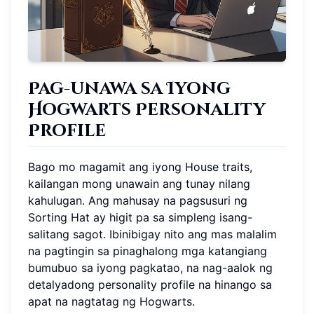
Pag-unawa sa Iyong
Hogwarts Personality
Profile
Bago mo magamit ang iyong House traits,
kailangan mong unawain ang tunay nilang
kahulugan. Ang mahusay na pagsusuri ng
Sorting Hat ay higit pa sa simpleng isang-
salitang sagot. Ibinibigay nito ang mas malalim
na pagtingin sa pinaghalong mga katangiang
bumubuo sa iyong pagkatao, na nag-aalok ng
detalyadong personality profile na hinango sa
apat na nagtatag ng Hogwarts.