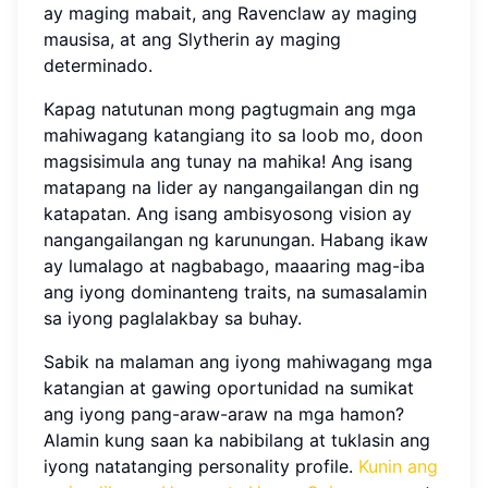
ay maging mabait, ang Ravenclaw ay maging
mausisa, at ang Slytherin ay maging
determinado.
Kapag natutunan mong pagtugmain ang mga
mahiwagang katangiang ito sa loob mo, doon
magsisimula ang tunay na mahika! Ang isang
matapang na lider ay nangangailangan din ng
katapatan. Ang isang ambisyosong vision ay
nangangailangan ng karunungan. Habang ikaw
ay lumalago at nagbabago, maaaring mag-iba
ang iyong dominanteng traits, na sumasalamin
sa iyong paglalakbay sa buhay.
Sabik na malaman ang iyong mahiwagang mga
katangian at gawing oportunidad na sumikat
ang iyong pang-araw-araw na mga hamon?
Alamin kung saan ka nabibilang at tuklasin ang
iyong natatanging personality profile.
Kunin ang