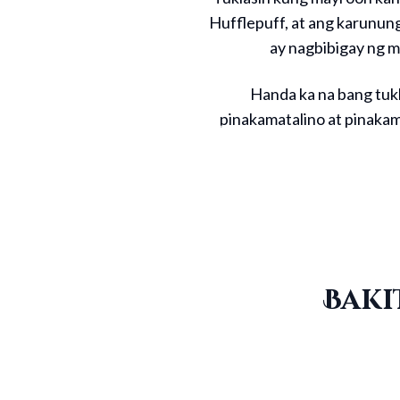
Hufflepuff, at ang karunung
ay nagbibigay ng m
Handa ka na bang tuk
pinakamatalino at pinakam
Baki