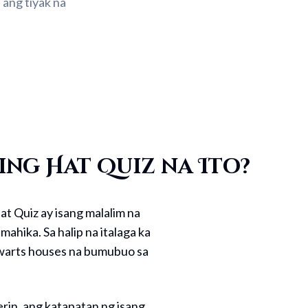
 ang tiyak na
ng Hat Quiz na Ito?
at Quiz ay isang malalim na
ahika. Sa halip na italaga ka
ogwarts houses na bumubuo sa
rin, ang katapatan ng isang