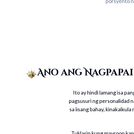
porsyento ng
Ano ang Nagpapai
Ito ay hindi lamang isa pa
pagsusuri ng personalidad na
sa iisang bahay, kinakalkul
Tuklasin kung mayroon kang