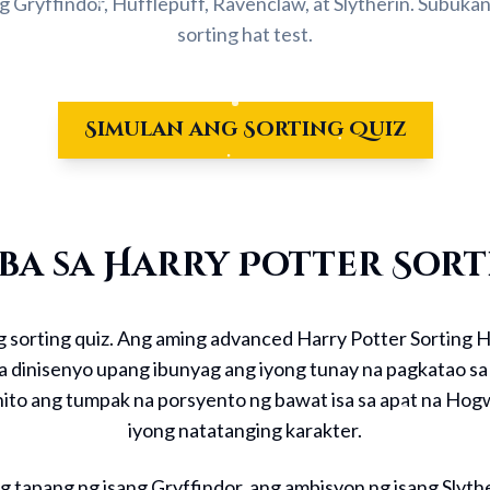
 Gryffindor, Hufflepuff, Ravenclaw, at Slytherin. Subukan
sorting hat test.
Simulan ang Sorting Quiz
ba sa Harry Potter Sorti
ng sorting quiz. Ang aming advanced Harry Potter Sorting H
 dinisenyo upang ibunyag ang iyong tunay na pagkatao sa m
a nito ang tumpak na porsyento ng bawat isa sa apat na H
iyong natatanging karakter.
 tapang ng isang Gryffindor, ang ambisyon ng isang Slythe