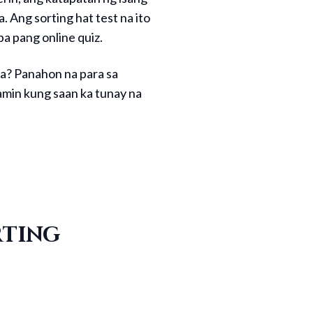
 Ang sorting hat test na ito
a pang online quiz.
a? Panahon na para sa
amin kung saan ka tunay na
rting