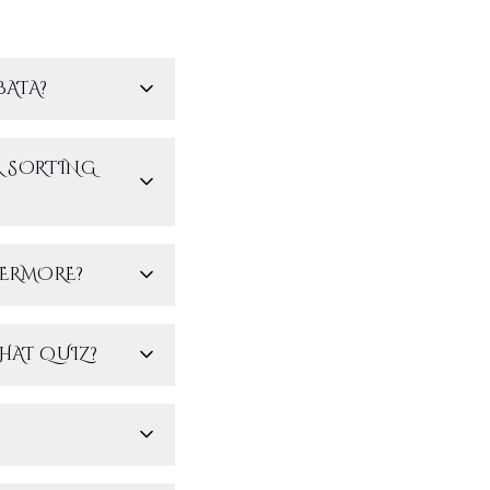
BATA?
R SORTING
TERMORE?
HAT QUIZ?