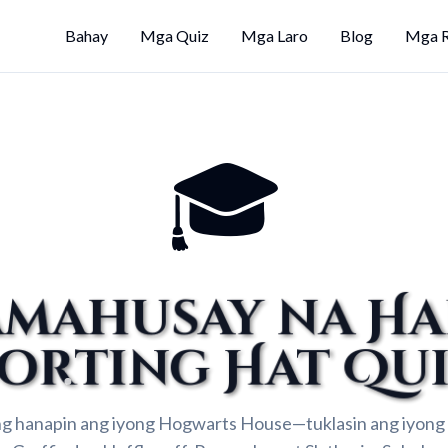
Bahay
Mga Quiz
Mga Laro
Blog
Mga R
🎓
amahusay na Ha
orting Hat Qu
g hanapin ang iyong Hogwarts House—tuklasin ang iyong