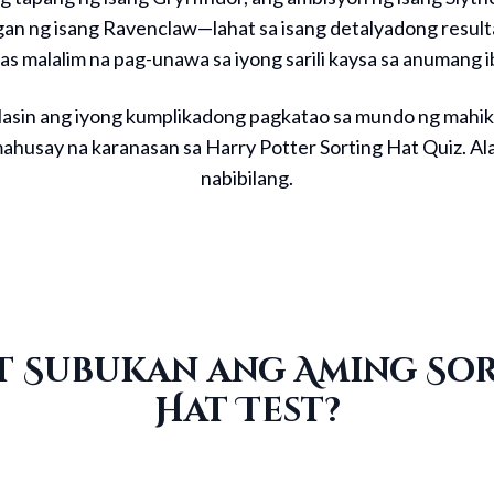
an ng isang Ravenclaw—lahat sa isang detalyadong resulta.
as malalim na pag-unawa sa iyong sarili kaysa sa anumang ib
lasin ang iyong kumplikadong pagkatao sa mundo ng mahik
ahusay na karanasan sa Harry Potter Sorting Hat Quiz. Al
nabibilang.
t Subukan ang Aming So
Hat Test?