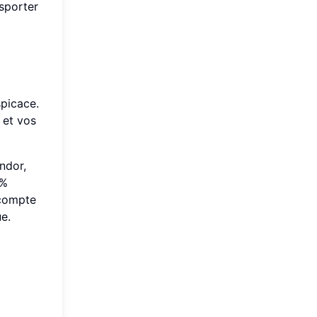
nsporter
spicace.
 et vos
ndor,
 %
 compte
e.