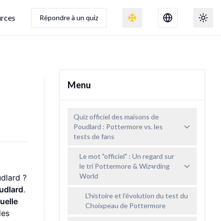
rces
Répondre à un quiz
Basculer l'effet de neige
Toggl
Menu
Quiz officiel des maisons de
Poudlard : Pottermore vs. les
tests de fans
Le mot "officiel" : Un regard sur
le tri Pottermore & Wizarding
World
udlard ?
oudlard
.
L'histoire et l'évolution du test du
uelle
Choixpeau de Pottermore
des