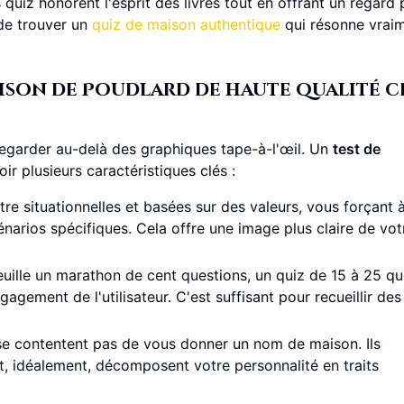
uiz honorent l'esprit des livres tout en offrant un regard 
 de trouver un
quiz de maison authentique
qui résonne vrai
aison de Poudlard de haute qualité c
 regarder au-delà des graphiques tape-à-l'œil. Un
test de
ir plusieurs caractéristiques clés :
re situationnelles et basées sur des valeurs, vous forçant 
arios spécifiques. Cela offre une image plus claire de vot
uille un marathon de cent questions, un quiz de 15 à 25 qu
agement de l'utilisateur. C'est suffisant pour recueillir des
se contentent pas de vous donner un nom de maison. Ils
t, idéalement, décomposent votre personnalité en traits