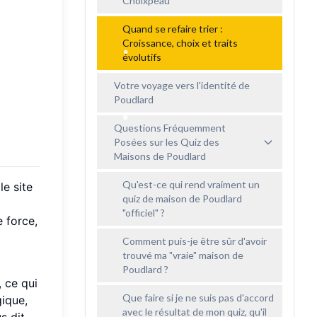
Choixpeau
Quand se refaire trier :
Croissance, choix et traits
évolutifs
Votre voyage vers l'identité de
Poudlard
Questions Fréquemment
Posées sur les Quiz des
Maisons de Poudlard
Qu'est-ce qui rend vraiment un
le site
quiz de maison de Poudlard
"officiel" ?
e force,
Comment puis-je être sûr d'avoir
trouvé ma "vraie" maison de
Poudlard ?
, ce qui
Que faire si je ne suis pas d'accord
ique,
avec le résultat de mon quiz, qu'il
us dit