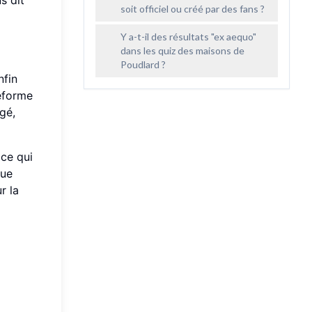
soit officiel ou créé par des fans ?
Y a-t-il des résultats "ex aequo"
dans les quiz des maisons de
Poudlard ?
nfin
teforme
gé,
 ce qui
que
r la