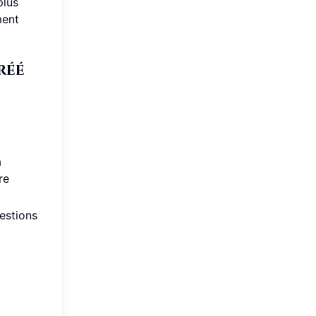
plus
ment
réé
à
re
estions