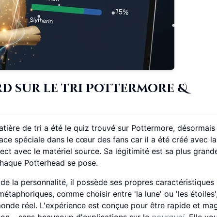
ard sur le tri Pottermore &
ère de tri a été le quiz trouvé sur Pottermore, désormais 
ace spéciale dans le cœur des fans car il a été créé avec la
rect avec le matériel source. Sa légitimité est sa plus grand
 chaque Potterhead se pose.
de la personnalité, il possède ses propres caractéristiques
étaphoriques, comme choisir entre 'la lune' ou 'les étoiles'
onde réel. L'expérience est conçue pour être rapide et mag
ison – sans beaucoup d'explications sur le
pourquoi
. Elle vo