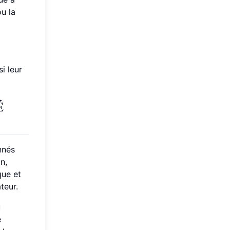
u la
i leur
é
nnés
n,
que et
teur.
u
e