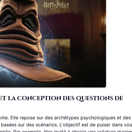
t la conception des questions de
nte. Elle repose sur des archétypes psychologiques et des
basées sur des scénarios. L'objectif est de puiser dans vos
nnée. Par exemple, être invité à choisir une créature magiq