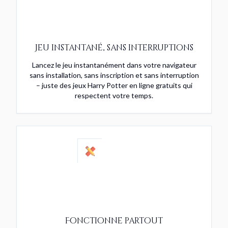
Jeu instantané, sans interruptions
Lancez le jeu instantanément dans votre navigateur
sans installation, sans inscription et sans interruption
– juste des jeux Harry Potter en ligne gratuits qui
respectent votre temps.
Fonctionne partout