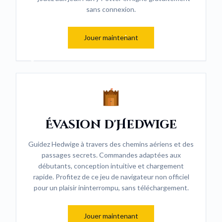
sans connexion.
Jouer maintenant
Évasion d'Hedwige
Guidez Hedwige à travers des chemins aériens et des
passages secrets. Commandes adaptées aux
débutants, conception intuitive et chargement
rapide. Profitez de ce jeu de navigateur non officiel
pour un plaisir ininterrompu, sans téléchargement.
Jouer maintenant