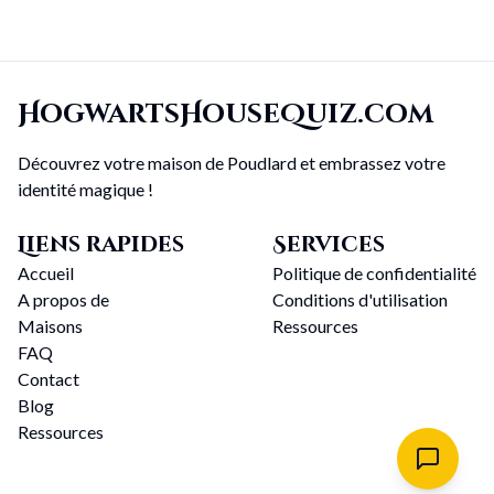
HogwartsHouseQuiz.com
Découvrez votre maison de Poudlard et embrassez votre
identité magique !
Liens rapides
Services
Accueil
Politique de confidentialité
A propos de
Conditions d'utilisation
Maisons
Ressources
FAQ
Contact
Blog
Ressources