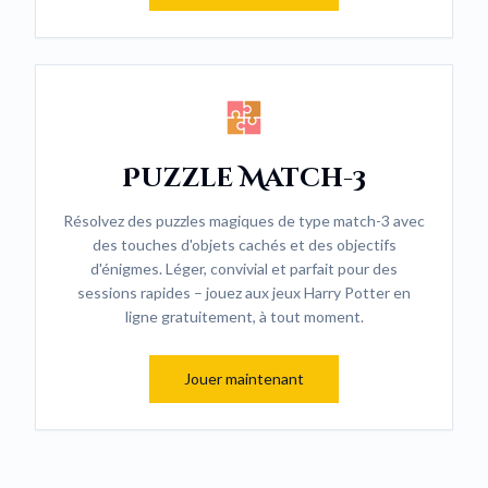
Puzzle Match-3
Résolvez des puzzles magiques de type match-3 avec
des touches d'objets cachés et des objectifs
d'énigmes. Léger, convivial et parfait pour des
sessions rapides – jouez aux jeux Harry Potter en
ligne gratuitement, à tout moment.
Jouer maintenant