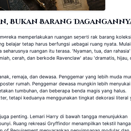
an, Bukan Barang Daganganny
mereka memperlakukan ruangan seperti rak barang koleksi.
 belajar tetap harus berfungsi sebagai ruang nyata. Mulai
eharusnya ruangan itu terasa. 'Nyaman, tua, dan rahasia'
iah, cerah, dan berkode Ravenclaw' atau 'dramatis, hijau,
k-anak, remaja, dan dewasa. Penggemar yang lebih muda mu
 poster rumah. Penggemar dewasa mungkin lebih menyukai
, cetakan tumbuhan, dan beberapa benda magis yang halus.
er, tetapi keduanya menggunakan tingkat dekorasi literal
 juga penting. Lemari Harry di bawah tangga menunjukkan
nyi. Ruang rekreasi Gryffindor menampilkan tekstil hanga
om of Requirement menyarankan penyimpanan modular dan 