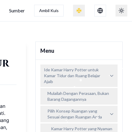
Sumber
Ambil Kuis
Alihkan efek salju
Beral
Menu
ur
Ide Kamar Harry Potter untuk
Kamar Tidur dan Ruang Belajar
Ajaib
Mulailah Dengan Perasaan, Bukan
Barang Dagangannya
gan
Pilih Konsep Ruangan yang
ti.
Sesuai dengan Ruangan Anda
uang
aan,
Kamar Harry Potter yang Nyaman