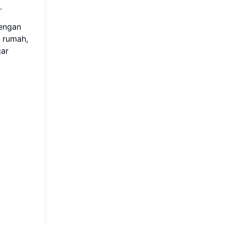
.
dengan
a rumah,
gar