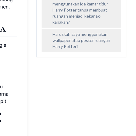
menggunakan ide kamar tidur
men,
Harry Potter tanpa membuat
ruangan menjadi kekanak-
kanakan?
da
Haruskah saya menggunakan
wallpaper atau poster ruangan
gis
Harry Potter?
t
ku
arna
pit.
n
n
.