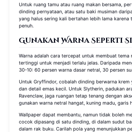
Untuk ruang tamu atau ruang makan bersama, pert
dinding pernyataan, atau satu baki musiman dar
yang halus sering kali bertahan lebih lama karen
penuh.
Gunakan Warna Seperti S
Warna adalah cara tercepat untuk membuat tema ru
tertinggi untuk menjadi terlalu jelas. Daripada
30-10: 60 persen warna dasar netral, 30 persen s
Untuk Gryffindor, cobalah dinding berwarna krem ​​
dan detail emas kecil. Untuk Slytherin, padukan a
Ravenclaw, jaga ruangan tetap tenang dengan aksen
gunakan warna netral hangat, kuning madu, garis h
Wallpaper dapat membantu, namun tidak boleh men
cocok dipasang di satu dinding, di dalam sudut ba
dalam rak buku. Carilah pola yang menunjukkan p