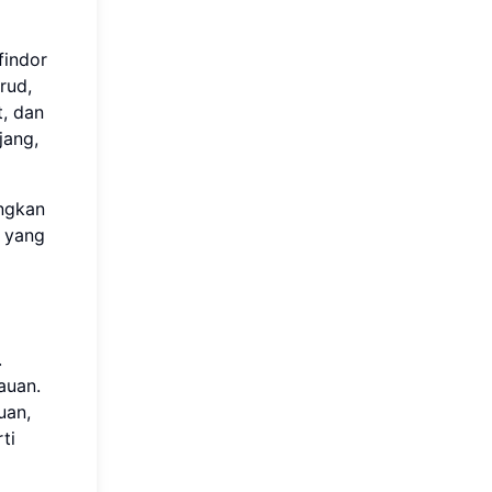
findor
rud,
t, dan
jang,
ungkan
s yang
.
auan.
uan,
ti