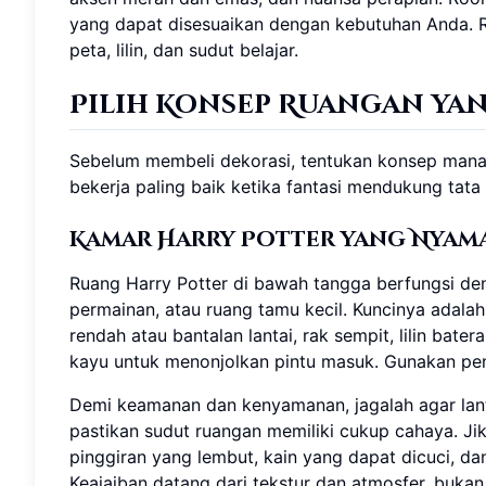
yang dapat disesuaikan dengan kebutuhan Anda. R
peta, lilin, dan sudut belajar.
Pilih Konsep Ruangan ya
Sebelum membeli dekorasi, tentukan konsep man
bekerja paling baik ketika fantasi mendukung tata
Kamar Harry Potter yang Nyam
Ruang Harry Potter di bawah tangga berfungsi de
permainan, atau ruang tamu kecil. Kuncinya adal
rendah atau bantalan lantai, rak sempit, lilin bater
kayu untuk menonjolkan pintu masuk. Gunakan peny
Demi keamanan dan kenyamanan, jagalah agar lantai
pastikan sudut ruangan memiliki cukup cahaya. Ji
pinggiran yang lembut, kain yang dapat dicuci, d
Keajaiban datang dari tekstur dan atmosfer, buka