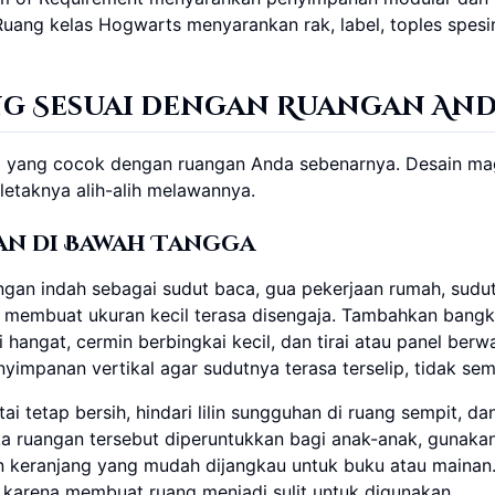
uang kelas Hogwarts menyarankan rak, label, toples spesi
ng Sesuai dengan Ruangan An
a yang cocok dengan ruangan Anda sebenarnya. Desain ma
 letaknya alih-alih melawannya.
an di Bawah Tangga
ngan indah sebagai sudut baca, gua pekerjaan rumah, sudu
ah membuat ukuran kecil terasa disengaja. Tambahkan bang
ai hangat, cermin berbingkai kecil, dan tirai atau panel berw
impanan vertikal agar sudutnya terasa terselip, tidak sem
 tetap bersih, hindari lilin sungguhan di ruang sempit, da
ka ruangan tersebut diperuntukkan bagi anak-anak, gunaka
an keranjang yang mudah dijangkau untuk buku atau mainan
n karena membuat ruang menjadi sulit untuk digunakan.