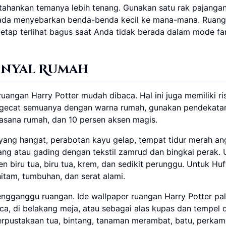
ahankan temanya lebih tenang. Gunakan satu rak pajangan
ipada menyebarkan benda-benda kecil ke mana-mana. Ruan
a tetap terlihat bagus saat Anda tidak berada dalam mode 
inyal Rumah
angan Harry Potter mudah dibaca. Hal ini juga memiliki ri
 mengecat semuanya dengan warna rumah, gunakan pendekata
uasana rumah, dan 10 persen aksen magis.
​​yang hangat, perabotan kayu gelap, tempat tidur merah an
rang atau gading dengan tekstil zamrud dan bingkai perak.
 biru tua, biru tua, krem, dan sedikit perunggu. Untuk Huff
itam, tumbuhan, dan serat alami.
gganggu ruangan. Ide wallpaper ruangan Harry Potter pal
ca, di belakang meja, atau sebagai alas kupas dan tempel d
erpustakaan tua, bintang, tanaman merambat, batu, perkam