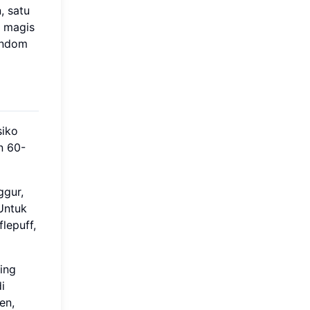
, satu
g magis
fandom
siko
n 60-
ggur,
 Untuk
lepuff,
ing
i
en,