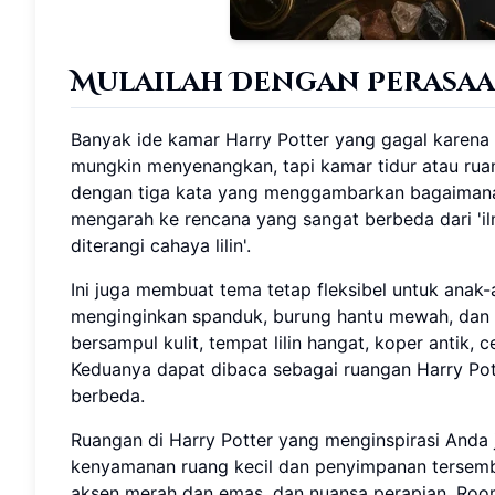
Mulailah Dengan Perasa
Banyak ide kamar Harry Potter yang gagal karena 
mungkin menyenangkan, tapi kamar tidur atau ruang
dengan tiga kata yang menggambarkan bagaimana s
mengarah ke rencana yang sangat berbeda dari 'ilm
diterangi cahaya lilin'.
Ini juga membuat tema tetap fleksibel untuk ana
menginginkan spanduk, burung hantu mewah, dan
bersampul kulit, tempat lilin hangat, koper antik
Keduanya dapat dibaca sebagai ruangan Harry Pott
berbeda.
Ruangan di Harry Potter yang menginspirasi Anda
kenyamanan ruang kecil dan penyimpanan tersembu
aksen merah dan emas, dan nuansa perapian. Ro