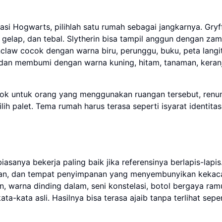
asi Hogwarts, pilihlah satu rumah sebagai jangkarnya. Gryf
gelap, dan tebal. Slytherin bisa tampil anggun dengan zam
nclaw cocok dengan warna biru, perunggu, buku, peta langi
at dan membumi dengan warna kuning, hitam, tanaman, keran
cok untuk orang yang menggunakan ruangan tersebut, ren
h palet. Tema rumah harus terasa seperti isyarat identita
asanya bekerja paling baik jika referensinya berlapis-lapis
aman, dan tempat penyimpanan yang menyembunyikan kekac
, warna dinding dalam, seni konstelasi, botol bergaya ram
a-kata asli. Hasilnya bisa terasa ajaib tanpa terlihat seper