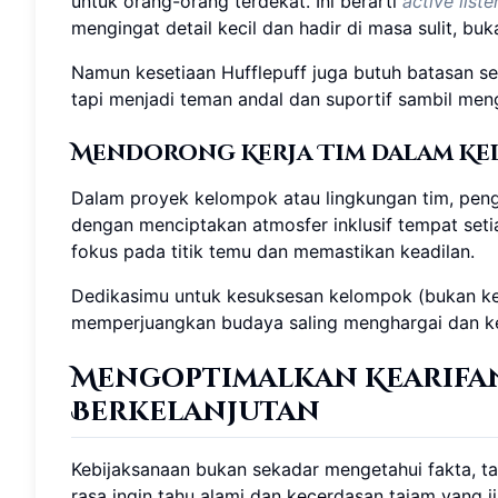
untuk orang-orang terdekat. Ini berarti
active liste
mengingat detail kecil dan hadir di masa sulit, bu
Namun kesetiaan Hufflepuff juga butuh batasan seh
tapi menjadi teman andal dan suportif sambil men
Mendorong Kerja Tim dalam K
Dalam proyek kelompok atau lingkungan tim, peng
dengan menciptakan atmosfer inklusif tempat setia
fokus pada titik temu dan memastikan keadilan.
Dedikasimu untuk kesuksesan kelompok (bukan keja
memperjuangkan budaya saling menghargai dan ke
Mengoptimalkan Kearifa
Berkelanjutan
Kebijaksanaan bukan sekadar mengetahui fakta, 
rasa ingin tahu alami dan kecerdasan tajam yang