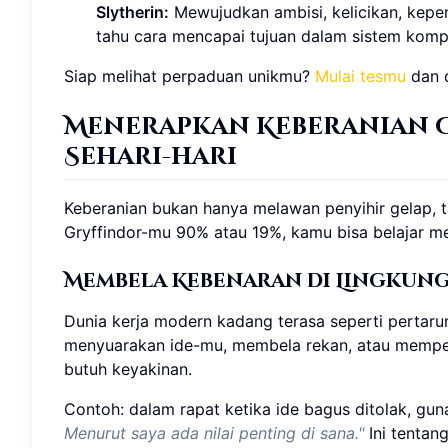
Slytherin:
Mewujudkan ambisi, kelicikan, kepem
tahu cara mencapai tujuan dalam sistem komp
Siap melihat perpaduan unikmu?
Mulai tesmu
dan d
Menerapkan Keberanian 
Sehari-hari
Keberanian bukan hanya melawan penyihir gelap, t
Gryffindor-mu 90% atau 19%, kamu bisa belajar men
Membela Kebenaran di Lingkun
Dunia kerja modern kadang terasa seperti pertarun
menyuarakan ide-mu, membela rekan, atau memper
butuh keyakinan.
Contoh: dalam rapat ketika ide bagus ditolak, gu
Menurut saya ada nilai penting di sana."
Ini tenta