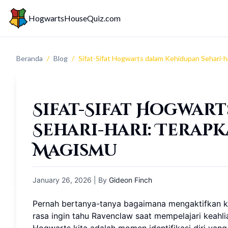
HogwartsHouseQuiz.com
Beranda
/
Blog
/
Sifat-Sifat Hogwarts dalam Kehidupan Sehari-
Sifat-Sifat Hogwar
Sehari-hari: Terap
Magismu
January 26, 2026
| By
Gideon Finch
Pernah bertanya-tanya bagaimana mengaktifkan k
rasa ingin tahu Ravenclaw saat mempelajari keah
Hogwarts kita adalah momen identifikasi diri yang 