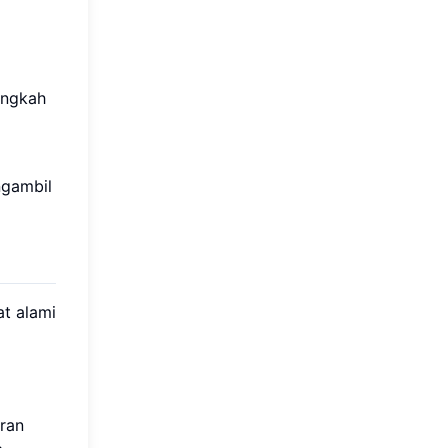
angkah
ngambil
at alami
iran