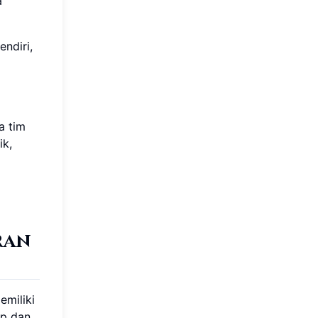
a
ndiri,
a tim
ik,
ran
miliki
up dan