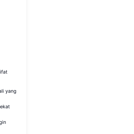
ifat
ali yang
rekat
gin