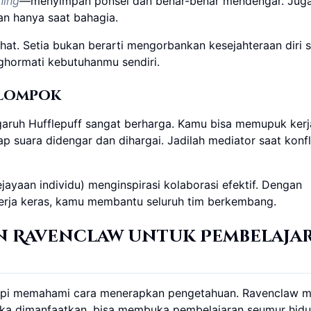
ning
—menyimpan ponsel dan benar-benar mendengar. Jug
kan hanya saat bahagia.
at. Setia bukan berarti mengorbankan kesejahteraan diri se
ghormati kebutuhanmu sendiri.
elompok
aruh Hufflepuff sangat berharga. Kamu bisa memupuk kerj
p suara didengar dan dihargai. Jadilah mediator saat konfl
yaan individu) menginspirasi kolaborasi efektif. Dengan
rja keras, kamu membantu seluruh tim berkembang.
n Ravenclaw untuk Pembelaja
tapi memahami cara menerapkan pengetahuan. Ravenclaw me
 jika dimanfaatkan, bisa membuka pembelajaran seumur hid