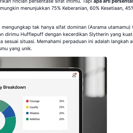
ikan rincian persentase sifat intimu. Tapi
apa arti persentas
il mungkin menunjukkan 75% Keberanian, 60% Kesetiaan, 45
eka mengungkap tak hanya sifat dominan (Asrama utamamu) 
dirimu Hufflepuff dengan kecerdikan Slytherin yang kuat
 sesuai situasi. Memahami perpaduan ini adalah langkah 
mu yang unik.