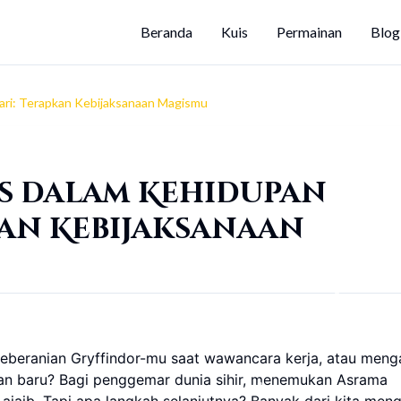
Beranda
Kuis
Permainan
Blog
hari: Terapkan Kebijaksanaan Magismu
ts dalam Kehidupan
kan Kebijaksanaan
eberanian Gryffindor-mu saat wawancara kerja, atau meng
lian baru? Bagi penggemar dunia sihir, menemukan Asrama
ajaib. Tapi apa langkah selanjutnya? Banyak dari kita meng