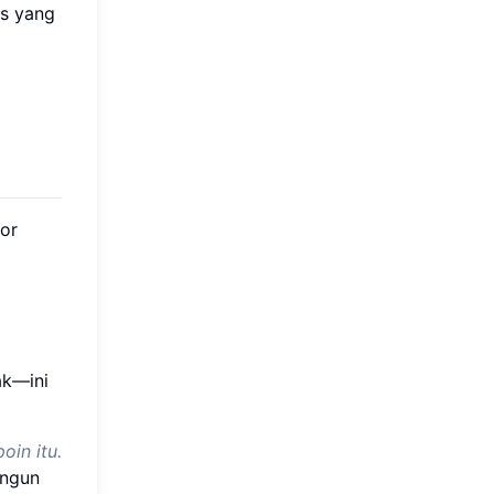
is yang
kor
ak—ini
oin itu.
angun