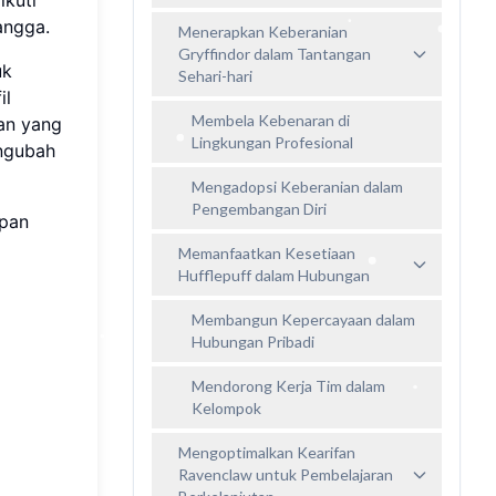
angga.
Menerapkan Keberanian
Gryffindor dalam Tantangan
uk
Sehari-hari
il
Membela Kebenaran di
an yang
Lingkungan Profesional
engubah
Mengadopsi Keberanian dalam
Pengembangan Diri
upan
Memanfaatkan Kesetiaan
Hufflepuff dalam Hubungan
Membangun Kepercayaan dalam
Hubungan Pribadi
Mendorong Kerja Tim dalam
Kelompok
Mengoptimalkan Kearifan
Ravenclaw untuk Pembelajaran