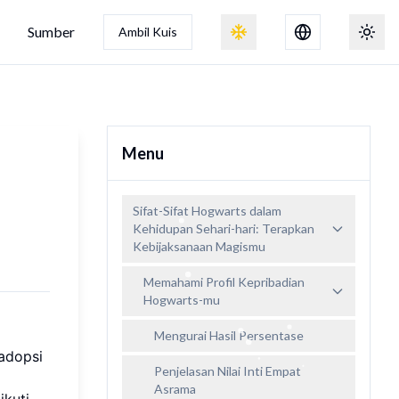
Sumber
Ambil Kuis
Alihkan efek salju
Beral
Menu
Sifat-Sifat Hogwarts dalam
Kehidupan Sehari-hari: Terapkan
Kebijaksanaan Magismu
Memahami Profil Kepribadian
Hogwarts-mu
Mengurai Hasil Persentase
adopsi
Penjelasan Nilai Inti Empat
Asrama
ikuti