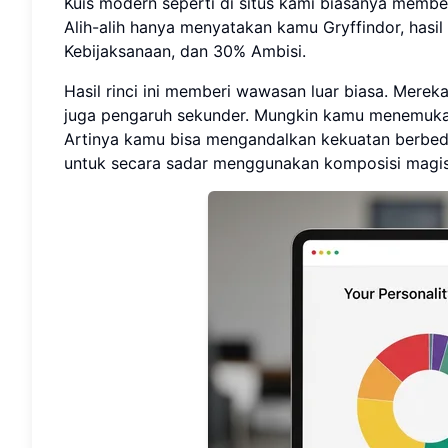
Kuis modern seperti di situs kami biasanya member
Alih-alih hanya menyatakan kamu Gryffindor, has
Kebijaksanaan, dan 30% Ambisi.
Hasil rinci ini memberi wawasan luar biasa. Mer
juga pengaruh sekunder. Mungkin kamu menemukan 
Artinya kamu bisa mengandalkan kekuatan berbeda
untuk secara sadar menggunakan komposisi magis