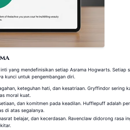
ama
 inti yang mendefinisikan setiap Asrama Hogwarts. Setiap s
ya kunci untuk pengembangan diri.
gahan, keteguhan hati, dan kesatriaan. Gryffindor sering k
s moral kuat.
setiaan, dan komitmen pada keadilan. Hufflepuff adalah pe
s di atas segalanya.
 hasrat belajar, dan kecerdasan. Ravenclaw didorong rasa in
itar.