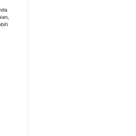
Anda
ian,
ebih