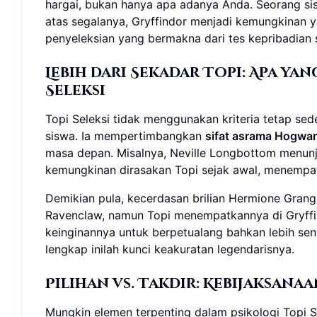
hargai, bukan hanya apa adanya Anda. Seorang sis
atas segalanya, Gryffindor menjadi kemungkinan 
penyeleksian yang bermakna dari tes kepribadian 
Lebih dari Sekadar Topi: Apa y
Seleksi
Topi Seleksi tidak menggunakan kriteria tetap sede
siswa. Ia mempertimbangkan
sifat asrama Hogwar
masa depan. Misalnya, Neville Longbottom menunju
kemungkinan dirasakan Topi sejak awal, menempatk
Demikian pula, kecerdasan brilian Hermione Gra
Ravenclaw, namun Topi menempatkannya di Gryffi
keinginannya untuk berpetualang bahkan lebih se
lengkap inilah kunci keakuratan legendarisnya.
Pilihan vs. Takdir: Kebijaksan
Mungkin elemen terpenting dalam psikologi Topi Se