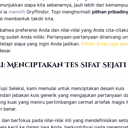
enunjukkan siapa kita sebenarnya, jauh lebih dari kemampua
i ia
memilih
Gryffindor. Topi menghormati
pilihan pribadin
t membentuk takdir kita.
a bahwa preferensi Anda dan nilai-nilai yang Anda cita-citak
ang sudah Anda miliki. Pertanyaan-pertanyaan dirancang un
tetapi siapa yang ingin Anda jadikan.
Pilihan Anda juga pen
Besar.
: Menciptakan Tes Sifat Sejati
i Seleksi, kami memulai untuk menciptakan desain kuis
ndari jebakan kuis generik yang mengajukan pertanyaan da
ng kuat yang meniru pertimbangan cermat artefak magis i
n benar.
dan berfokus pada nilai-nilai inti yang mendefinisikan seti
dela kecil ke dalam jiwa Anda, berkontribusi pada penempa