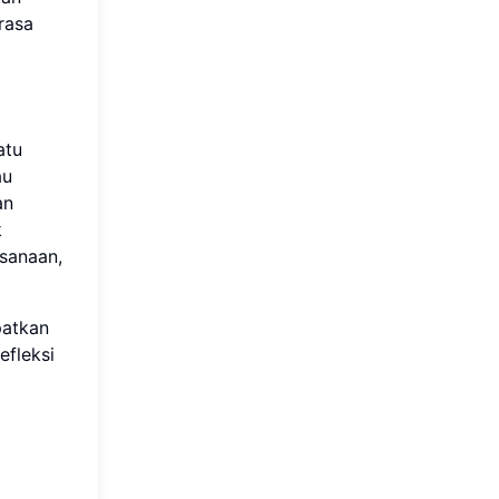
rasa
atu
au
an
k
sanaan,
patkan
efleksi