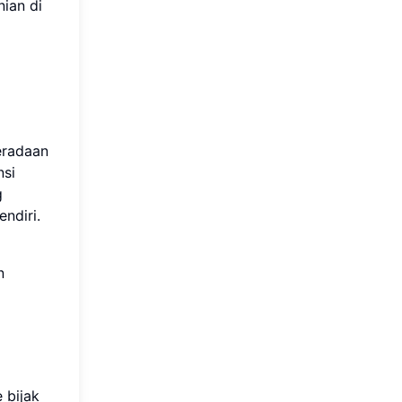
ian di
beradaan
nsi
g
ndiri.
n
 bijak