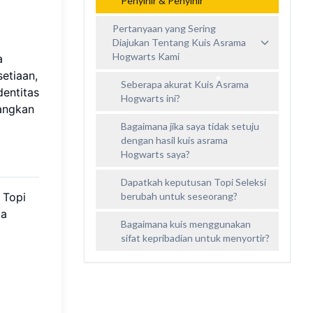
Penyihir & Penyihir
Pertanyaan yang Sering
Diajukan Tentang Kuis Asrama
Hogwarts Kami
a
setiaan,
Seberapa akurat Kuis Asrama
dentitas
Hogwarts ini?
nangkan
Bagaimana jika saya tidak setuju
dengan hasil kuis asrama
Hogwarts saya?
Dapatkah keputusan Topi Seleksi
 Topi
berubah untuk seseorang?
ia
Bagaimana kuis menggunakan
sifat kepribadian untuk menyortir?