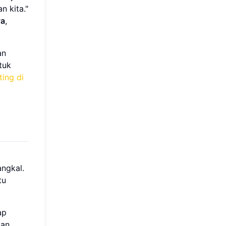
n kita."
ya
,
an
tuk
ting di
ngkal.
tu
ap
tan