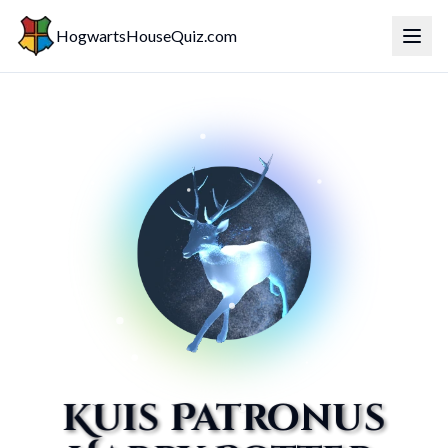
HogwartsHouseQuiz.com
Beral
Kuis Patronus