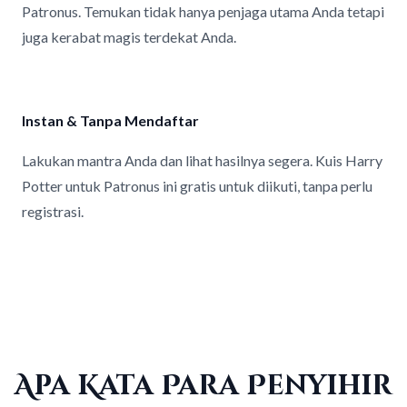
Patronus. Temukan tidak hanya penjaga utama Anda tetapi
juga kerabat magis terdekat Anda.
Instan & Tanpa Mendaftar
Lakukan mantra Anda dan lihat hasilnya segera. Kuis Harry
Potter untuk Patronus ini gratis untuk diikuti, tanpa perlu
registrasi.
Apa Kata Para Penyihir