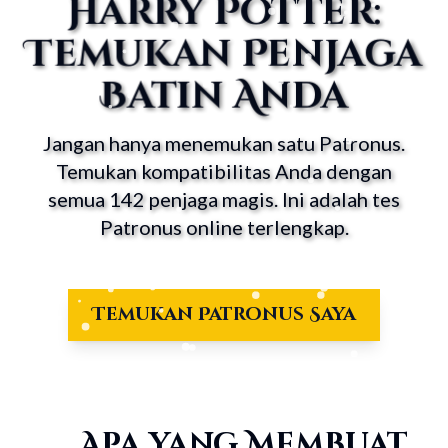
Harry Potter:
Temukan Penjaga
Batin Anda
Jangan hanya menemukan satu Patronus.
Temukan kompatibilitas Anda dengan
semua 142 penjaga magis. Ini adalah tes
Patronus online terlengkap.
Temukan Patronus Saya
Apa yang Membuat