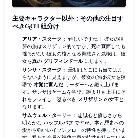
主要キャラクター以外：その他の注目す
べきGoT組分け
アリア・スターク：
難しいですね！ 彼女の復
讐の旅はスリザリン的ですが、死に直面しても
揺るがない彼女の核となる勇敢さと気概は、彼
女を真の
グリフィンドール
にします。
サンサ・スターク：
最初はどこにも当てはま
らないように見えますが、彼女の旅は彼女を狡
猾で
才覚に富んだ
リーダーへと鍛え上げま
す。サンサはゲームを学び、誰よりも上手にそ
れをプレイし、恐るべき
スリザリン
の女王と
なります。
サムウェル・ターリー：
忠誠心と優しさから
明らかな
ハッフルパフ
ですが、本と歴史への
愛から強いレイブンクローの特性も持っていま
す。私たち全員が複数の寮の特性を持っている