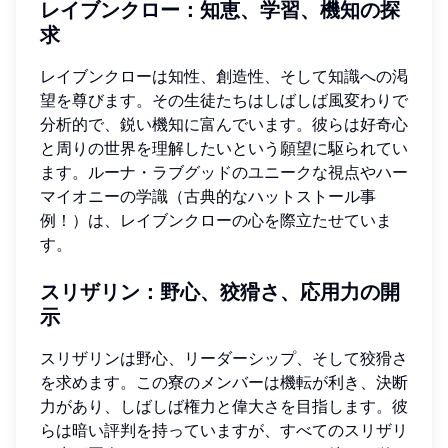
レイブンクロー：知恵、学習、機知の探
求
レイブンクローは知性、創造性、そして知識への渇
望を尊びます。その生徒たちはしばしば風変わりで
分析的で、鋭い機知に富んでいます。彼らは好奇心
と周りの世界を理解したいという願望に駆られてい
ます。ルーナ・ラブグッドのユニークな視点やハー
マイオニーの学識（古典的なハットストール事
例！）は、レイブンクローの心を際立たせていま
す。
スリザリン：野心、狡猾さ、応用力の開
示
スリザリンは野心、リーダーシップ、そして狡猾さ
を求めます。この寮のメンバーは機転が利き、決断
力があり、しばしば権力と偉大さを目指します。彼
らは暗い評判を持っていますが、すべてのスリザリ