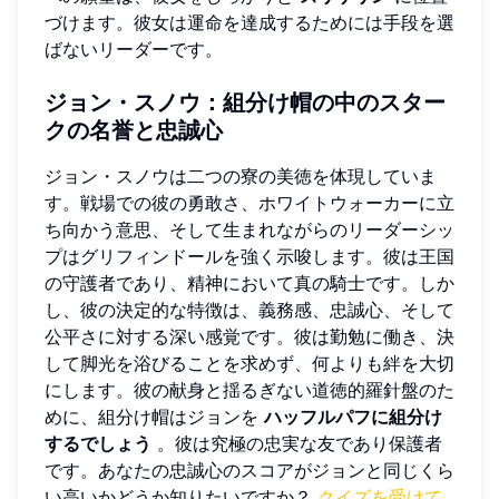
づけます。彼女は運命を達成するためには手段を選
ばないリーダーです。
ジョン・スノウ：組分け帽の中のスター
クの名誉と忠誠心
ジョン・スノウは二つの寮の美徳を体現していま
す。戦場での彼の勇敢さ、ホワイトウォーカーに立
ち向かう意思、そして生まれながらのリーダーシッ
プはグリフィンドールを強く示唆します。彼は王国
の守護者であり、精神において真の騎士です。しか
し、彼の決定的な特徴は、義務感、忠誠心、そして
公平さに対する深い感覚です。彼は勤勉に働き、決
して脚光を浴びることを求めず、何よりも絆を大切
にします。彼の献身と揺るぎない道徳的羅針盤のた
めに、組分け帽はジョンを
ハッフルパフに組分け
するでしょう
。彼は究極の忠実な友であり保護者
です。あなたの忠誠心のスコアがジョンと同じくら
い高いかどうか知りたいですか？
クイズを受けて