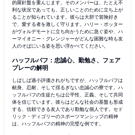
的羅針盤を重んじます。そのメンバーは、たとえ不
利な状況であっても、正しいことのために立ち上が
ることが知られています。彼らは大胆で冒険好き
で、愛する者を激しく守ります。ハリー・ポッター
がヴォルデモートに立ち向かうために急ぐ姿や、ハ
ーマイオニー・グレンジャーがどんな困難な時も友
人のそばにいる姿を思い浮かべてください。
ハッフルパフ：忠誠心、勤勉さ、フェア
プレーの解明
しばしば過小評価されがちですが、ハッフルパフは
献身、忍耐、そして揺るぎない忠誠心の寮です。ハ
ッフルパフの生徒たちは公平性、正義、そして共同
体を信じています。彼らはどんな社会の基盤も形成
する、信頼できる友人であり勤勉な個人です。セド
リック・ディゴリーのスポーツマンシップの精神
は、ハッフルパフの精神の完璧な例です。