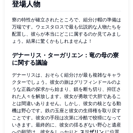
登場人物
寮の特性が確立されたところで、組分け帽の準備は
万端です。ウェスタロスで最も伝説的な人物たちを
配置し、彼らが本当にどこに属するのか見てみまし
ょう。結果に驚くかもしれませんよ！
デナーリス・ターガリエン：竜の母の寮
に関する議論
デナーリスは、おそらく組分けが最も複雑なキャラ
クターでしょう。彼女の旅はグリフィンドールのよ
うな正義の探求から始まり、鎖を断ち切り、抑圧さ
れた人々を解放します。彼女が勇敢で大胆であるこ
とは間違いありません。しかし、彼女の核となる動
機は野心です。鉄の玉座と彼女の生得権を取り戻す
ことです。彼女の手段は次第に冷酷で狡猾になって
いきます。最終的に、彼女の揺るぎない野心と遺産
への願望は、彼女をしっかりと
スリザリン
に位置