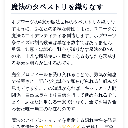
魔法のタペストリを織りなす
ホグワーツの4寮が魔法世界のタペストリを織りな
すように、あなたの多様な特性もまた、ユニークな
魔法のアイデンティティを創造します。ホグワーツ
寮クイズの割合数値は単なる数字ではありません。
勇気・知恵・忠誠心・野心が織りなす魔法のDNA
の糸。非凡な魔法使い・魔女であるあなたを形成す
る要素を明らかにするのです。
完全プロフィールを受け入れることで、勇気が知恵
で補完され、野心が忠誠心で和らげられる仕組みが
見えてきます。この知識があれば、キャリア・人間
関係・自己成長をより自信を持って進められるでし
ょう。あなたは単なる一寮ではなく、全てを組み合
わせた唯一無二の存在なのです。
魔法のアイデンティティを定義する隠れ特性を発見
する準備は？
ホグワーツ寮クイズ
を受験し、完全