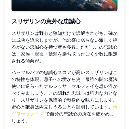
スリザリンの意外な忠誠心
スリザリンは野心と狡知だけで誤解されがち。確か
に成功を追求しますが、他の寮に劣らない激しく揺
るがない忠誠心を持つ者も多数。ただしこの忠誠心
は、家族・親友・信頼を勝ち取ったごく少数に限定
される傾向が。
ハッフルパフの忠誠心スコアが高いスリザリンはこ
の特性を体現。息子への愛から史上最強の闇の魔法
使いに逆らったナルシッサ・マルフォイを思い浮か
べてみましょう。この隠れた忠誠心は強力な力とな
り、スリザリンを保護的で献身的な味方にします。
野心と献身は両立しうることを証明しています。
ホ
グワーツクイズ
で自分の忠誠心の所在を確かめま
しょう。