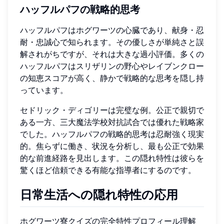
ハッフルパフの戦略的思考
ハッフルパフはホグワーツの心臓であり、献身・忍
耐・忠誠心で知られます。その優しさが単純さと誤
解されがちですが、それは大きな過小評価。多くの
ハッフルパフはスリザリンの野心やレイブンクロー
の知恵スコアが高く、静かで戦略的な思考を隠し持
っています。
セドリック・ディゴリーは完璧な例。公正で親切で
ある一方、三大魔法学校対抗試合では優れた戦略家
でした。ハッフルパフの戦略的思考は忍耐強く現実
的。焦らずに働き、状況を分析し、最も公正で効果
的な前進経路を見出します。この隠れ特性は彼らを
驚くほど信頼できる有能な指導者にするのです。
日常生活への隠れ特性の応用
ホグワーツ寮クイズの完全特性プロフィール理解