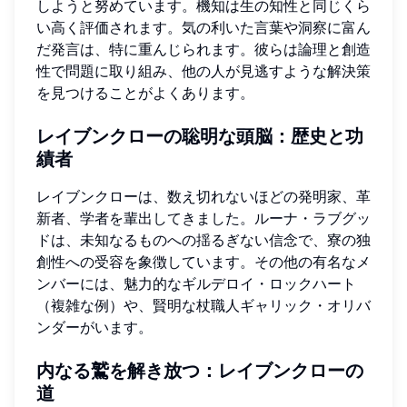
しようと努めています。機知は生の知性と同じくら
い高く評価されます。気の利いた言葉や洞察に富ん
だ発言は、特に重んじられます。彼らは論理と創造
性で問題に取り組み、他の人が見逃すような解決策
を見つけることがよくあります。
レイブンクローの聡明な頭脳：歴史と功
績者
レイブンクローは、数え切れないほどの発明家、革
新者、学者を輩出してきました。ルーナ・ラブグッ
ドは、未知なるものへの揺るぎない信念で、寮の独
創性への受容を象徴しています。その他の有名なメ
ンバーには、魅力的なギルデロイ・ロックハート
（複雑な例）や、賢明な杖職人ギャリック・オリバ
ンダーがいます。
内なる鷲を解き放つ：レイブンクローの
道