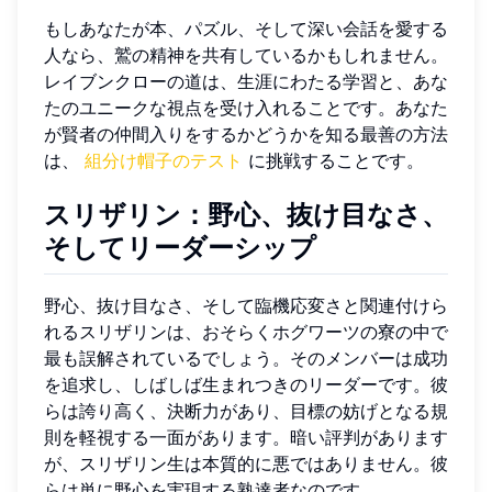
もしあなたが本、パズル、そして深い会話を愛する
人なら、鷲の精神を共有しているかもしれません。
レイブンクローの道は、生涯にわたる学習と、あな
たのユニークな視点を受け入れることです。あなた
が賢者の仲間入りをするかどうかを知る最善の方法
は、
組分け帽子のテスト
に挑戦することです。
スリザリン：野心、抜け目なさ、
そしてリーダーシップ
野心、抜け目なさ、そして臨機応変さと関連付けら
れるスリザリンは、おそらくホグワーツの寮の中で
最も誤解されているでしょう。そのメンバーは成功
を追求し、しばしば生まれつきのリーダーです。彼
らは誇り高く、決断力があり、目標の妨げとなる規
則を軽視する一面があります。暗い評判があります
が、スリザリン生は本質的に悪ではありません。彼
らは単に野心を実現する熟達者なのです。