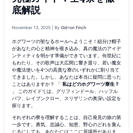
底解説
November 13, 2025
| By
Gideon Finch
ホグワーツの聖なるホールへようこそ！組分け帽子
があなたの心と精神を覗き込み、真の魔法のアイデ
ンティティを明かす準備ができています。何世紀に
もわたり、その歌声は大広間に響き渡り、若い魔女
や魔法使いを4つの高貴な寮のいずれかに割り当て
てきました。しかし、あなたは本当に疑問に思った
ことはありますか？ 「
私はどのホグワーツ寮生？
」 このガイドでは、グリフィンドール、ハッフル
パフ、レイブンクロー、スリザリンの奥深い設定を
探ります。
それぞれの寮を理解することは、自己発見の旅の第
一歩です。勇気、忠誠心、知恵、野心のどれを重ん
じるにしても、あなたにはここに居場所がありま