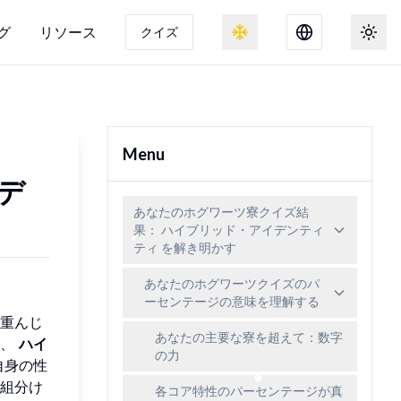
グ
リソース
クイズ
雪効果の切り替え
トグ
Menu
デ
あなたのホグワーツ寮クイズ結
果： ハイブリッド・アイデンティ
ティ を解き明かす
あなたのホグワーツクイズのパ
ーセンテージの意味を理解する
重んじ
あなたの主要な寮を超えて：数字
た、
ハイ
の力
自身の性
組分け
各コア特性のパーセンテージが真