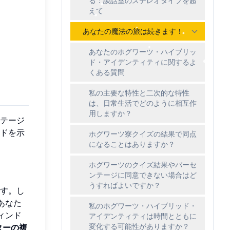
る：談話室のステレオタイプを超
えて
あなたの魔法の旅は続きます！
あなたのホグワーツ・ハイブリッ
ド・アイデンティティに関するよ
くある質問
私の主要な特性と二次的な特性
は、日常生活でどのように相互作
用しますか？
テージ
ドを示
ホグワーツ寮クイズの結果で同点
になることはありますか？
ホグワーツのクイズ結果やパーセ
ンテージに同意できない場合はど
うすればよいですか？
す。し
あなた
私のホグワーツ・ハイブリッド・
ィンド
アイデンティティは時間とともに
変化する可能性がありますか？
ターの複