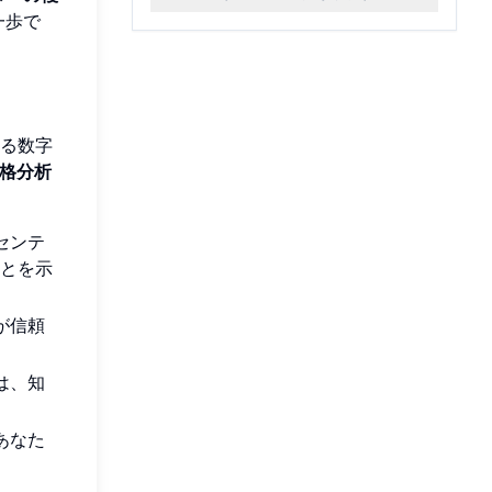
一歩で
る数字
格分析
センテ
とを示
が信頼
は、知
あなた