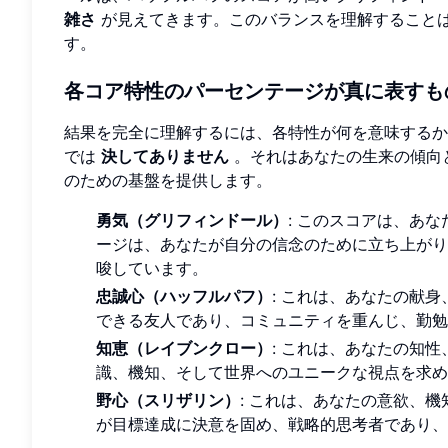
雑さ
が見えてきます。このバランスを理解すること
す。
各コア特性のパーセンテージが真に表すも
結果を完全に理解するには、各特性が何を意味するか
では
決してありません
。それはあなたの生来の傾向
のための基盤を提供します。
勇気（グリフィンドール）
: このスコアは、あ
ージは、あなたが自分の信念のために立ち上がり
唆しています。
忠誠心（ハッフルパフ）
: これは、あなたの献
できる友人であり、コミュニティを重んじ、勤勉
知恵（レイブンクロー）
: これは、あなたの知
識、機知、そして世界へのユニークな視点を求め
野心（スリザリン）
: これは、あなたの意欲、
が目標達成に決意を固め、戦略的思考者であり、