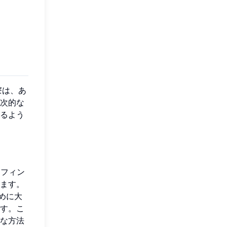
寮は、あ
次的な
るよう
リフィン
ます。
めに大
す。こ
な方法