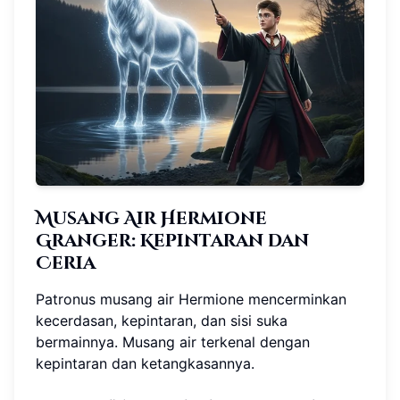
Musang Air Hermione
Granger: Kepintaran dan
Ceria
Patronus musang air Hermione mencerminkan
kecerdasan, kepintaran, dan sisi suka
bermainnya. Musang air terkenal dengan
kepintaran dan ketangkasannya.