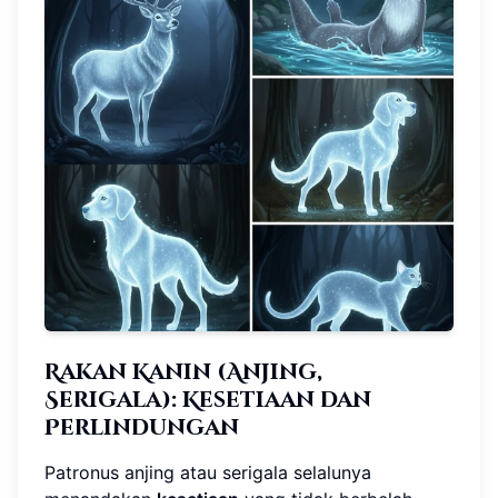
Rakan Kanin (Anjing,
Serigala): Kesetiaan dan
Perlindungan
Patronus anjing atau serigala selalunya