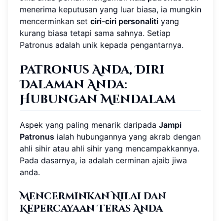
menerima keputusan yang luar biasa, ia mungkin
mencerminkan set
ciri-ciri personaliti
yang
kurang biasa tetapi sama sahnya. Setiap
Patronus adalah unik kepada pengantarnya.
Patronus Anda, Diri
Dalaman Anda:
Hubungan Mendalam
Aspek yang paling menarik daripada
Jampi
Patronus
ialah hubungannya yang akrab dengan
ahli sihir atau ahli sihir yang mencampakkannya.
Pada dasarnya, ia adalah cerminan ajaib jiwa
anda.
Mencerminkan Nilai dan
Kepercayaan Teras Anda