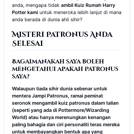
anda, mengapa tidak
ambil Kuiz Rumah Harry
Potter kami
untuk meneroka lebih lanjut di mana
anda berada di dunia ahli sihir?
Misteri Patronus Anda
Selesai
Bagaimanakah saya boleh
mengetahui apakah Patronus
saya?
Walaupun tiada sihir dunia sebenar untuk
mentera Jampi Patronus, ramai peminat
seronok mengambil kuiz patronus dalam talian
(seperti yang ada di Pottermore/Wizarding
World) atau hanya merenungkan kenangan
paling bahagia dan ciri personaliti teras mereka
untuk membayangkan bentuk apa yang