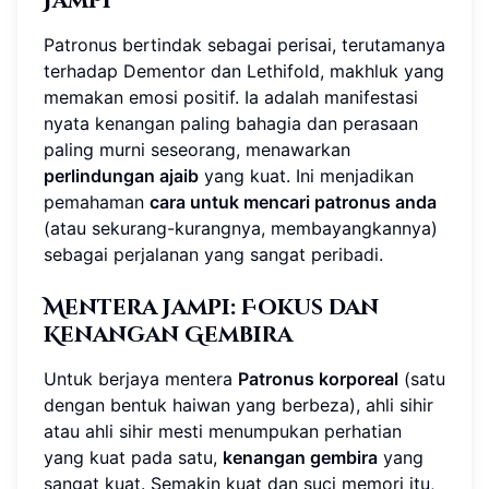
Jampi
Patronus bertindak sebagai perisai, terutamanya
terhadap Dementor dan Lethifold, makhluk yang
memakan emosi positif. Ia adalah manifestasi
nyata kenangan paling bahagia dan perasaan
paling murni seseorang, menawarkan
perlindungan ajaib
yang kuat. Ini menjadikan
pemahaman
cara untuk mencari patronus anda
(atau sekurang-kurangnya, membayangkannya)
sebagai perjalanan yang sangat peribadi.
Mentera Jampi: Fokus dan
Kenangan Gembira
Untuk berjaya mentera
Patronus korporeal
(satu
dengan bentuk haiwan yang berbeza), ahli sihir
atau ahli sihir mesti menumpukan perhatian
yang kuat pada satu,
kenangan gembira
yang
sangat kuat. Semakin kuat dan suci memori itu,