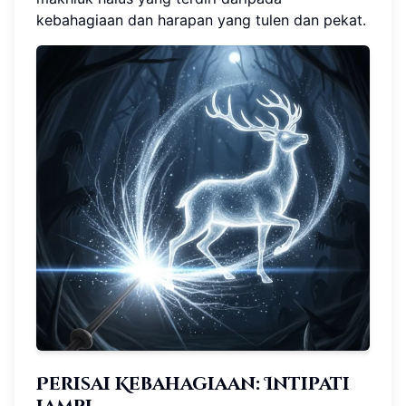
kebahagiaan dan harapan yang tulen dan pekat.
Perisai Kebahagiaan: Intipati