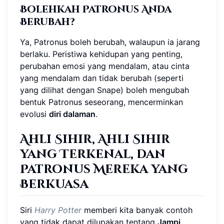
Bolehkah Patronus Anda
Berubah?
Ya, Patronus boleh berubah, walaupun ia jarang
berlaku. Peristiwa kehidupan yang penting,
perubahan emosi yang mendalam, atau cinta
yang mendalam dan tidak berubah (seperti
yang dilihat dengan Snape) boleh mengubah
bentuk Patronus seseorang, mencerminkan
evolusi
diri dalaman
.
Ahli Sihir, Ahli Sihir
yang Terkenal, dan
Patronus Mereka yang
Berkuasa
Siri
Harry Potter
memberi kita banyak contoh
yang tidak dapat dilupakan tentang
Jampi