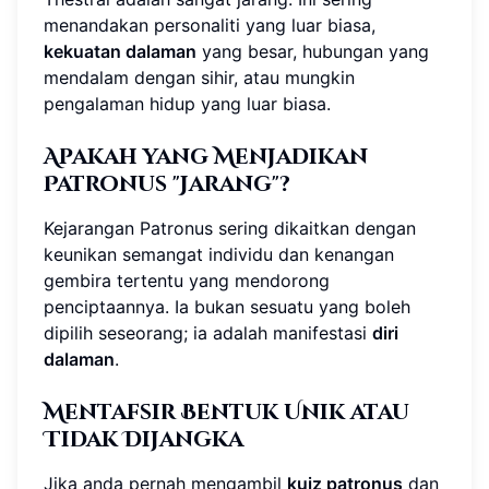
menandakan personaliti yang luar biasa,
kekuatan dalaman
yang besar, hubungan yang
mendalam dengan sihir, atau mungkin
pengalaman hidup yang luar biasa.
Apakah yang Menjadikan
Patronus "Jarang"?
Kejarangan Patronus sering dikaitkan dengan
keunikan semangat individu dan kenangan
gembira tertentu yang mendorong
penciptaannya. Ia bukan sesuatu yang boleh
dipilih seseorang; ia adalah manifestasi
diri
dalaman
.
Mentafsir Bentuk Unik atau
Tidak Dijangka
Jika anda pernah mengambil
kuiz patronus
dan