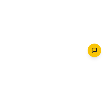
HogwartsHouseQuiz.com
Temui rumah Hogwarts anda dan rangkul identiti ajaib anda!