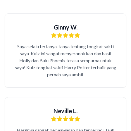
Ginny W.
Saya selalu tertanya-tanya tentang tongkat sakti
saya. Kuiz ini sangat menyeronokkan dan hasil
Holly dan Bulu Phoenix terasa sempurna untuk
saya! Kuiz tongkat sakti Harry Potter terbaik yang
pernah saya ambil.
Neville L.
Hasilnya sangat berwawasan dan terperinci. Jauh