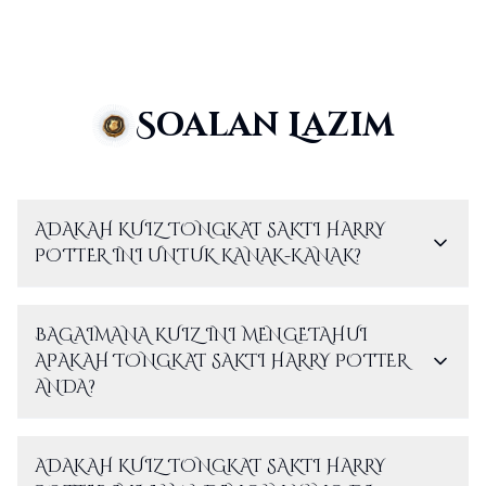
Soalan Lazim
ADAKAH KUIZ TONGKAT SAKTI HARRY
POTTER INI UNTUK KANAK-KANAK?
BAGAIMANA KUIZ INI MENGETAHUI
APAKAH TONGKAT SAKTI HARRY POTTER
ANDA?
ADAKAH KUIZ TONGKAT SAKTI HARRY