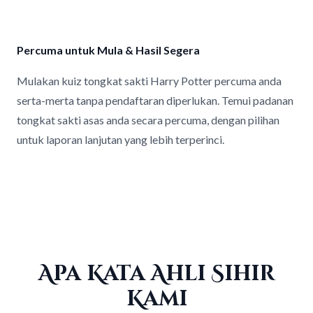
Percuma untuk Mula & Hasil Segera
Mulakan kuiz tongkat sakti Harry Potter percuma anda
serta-merta tanpa pendaftaran diperlukan. Temui padanan
tongkat sakti asas anda secara percuma, dengan pilihan
untuk laporan lanjutan yang lebih terperinci.
Apa Kata Ahli Sihir
Kami