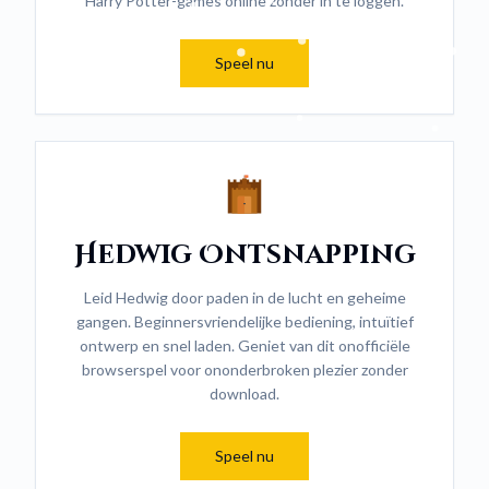
Harry Potter-games online zonder in te loggen.
Speel nu
Hedwig Ontsnapping
Leid Hedwig door paden in de lucht en geheime
gangen. Beginnersvriendelijke bediening, intuïtief
ontwerp en snel laden. Geniet van dit onofficiële
browserspel voor ononderbroken plezier zonder
download.
Speel nu