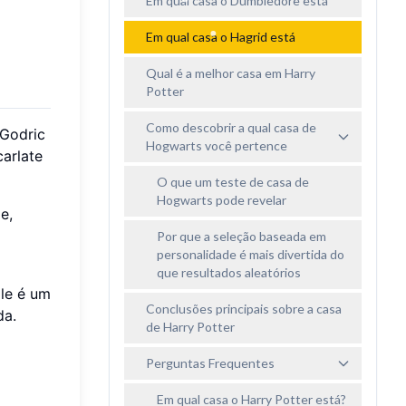
Em qual casa o Dumbledore está
Em qual casa o Hagrid está
Qual é a melhor casa em Harry
Potter
Como descobrir a qual casa de
 Godric
Hogwarts você pertence
carlate
O que um teste de casa de
Hogwarts pode revelar
e,
Por que a seleção baseada em
personalidade é mais divertida do
que resultados aleatórios
Ele é um
Conclusões principais sobre a casa
da.
de Harry Potter
Perguntas Frequentes
Em qual casa o Harry Potter está?