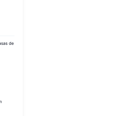
asas de
m