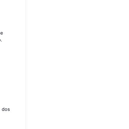
de
.
m dos