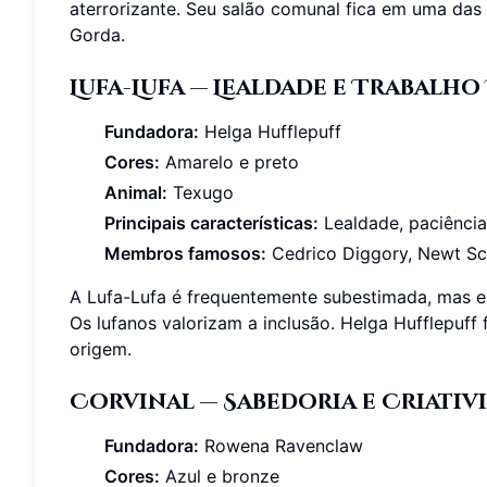
aterrorizante. Seu salão comunal fica em uma das
Gorda.
Lufa-Lufa — Lealdade e Trabalh
Fundadora:
Helga Hufflepuff
Cores:
Amarelo e preto
Animal:
Texugo
Principais características:
Lealdade, paciência
Membros famosos:
Cedrico Diggory, Newt Sc
A Lufa-Lufa é frequentemente subestimada, mas es
Os lufanos valorizam a inclusão. Helga Hufflepuf
origem.
Corvinal — Sabedoria e Criativ
Fundadora:
Rowena Ravenclaw
Cores:
Azul e bronze