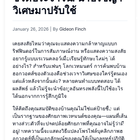
วิเศษมาปรับใช้
January 26, 2026
| By
Gideon Finch
เคยสงสัยไหมว่าคุณจะแสดงความกล้าหาญแบบก
ริฟฟินดอร์ในการสัมภาษณ์งาน หรือแสดงความสงสัย
อยากรู้แบบเรเวนคลอว์เมื่อเรียนรู้ทักษะใหม่ๆ ได้
อย่างไร? สำหรับแฟนๆ โลกเวทมนตร์ การค้นพบบ้าน
ฮอกวอตส์ของตัวเองคือช่วงเวลาวิเศษของใคร่รู้ตนเอง
แต่แล้วหลังจากนั้นล่ะ? หลายคนทำแบบทดสอบ ได้
ผลลัพธ์ แล้วไม่รู้จะนำข้อมูลอันทรงพลังนี้ไปใช้อะไร
ได้นอกจากการรู้สึกภูมิใจ
ให้คิดถึงคุณสมบัติของบ้านคุณไม่ใช่แค่ป้ายชื่อ แต่
เป็นรากฐานของศักยภาพเวทมนต์ของคุณ—แผนที่เส้น
ทางส่วนตัวที่จะปลดปล้อยศักยภาพที่คุณอาจไม่รู้ว่ามี
อยู่! บทความนี้จะแสดงวิธีแปลงโพรไฟล์บุคลิกภาพฮ
อกวอตส์ที่เป็นเอกลักษณ์ของคุณให้เป็นกลยุทธ์ปฏิบัติ