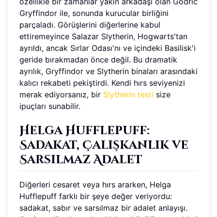
özellikle bir zamanlar yakın arkadaşı olan Godric
Gryffindor ile, sonunda kurucular birliğini
parçaladı. Görüşlerini diğerlerine kabul
ettiremeyince Salazar Slytherin, Hogwarts'tan
ayrıldı, ancak Sırlar Odası'nı ve içindeki Basilisk'i
geride bırakmadan önce değil. Bu dramatik
ayrılık, Gryffindor ve Slytherin binaları arasındaki
kalıcı rekabeti pekiştirdi. Kendi hırs seviyenizi
merak ediyorsanız, bir
Slytherin testi
size
ipuçları sunabilir.
Helga Hufflepuff:
Sadakat, Çalışkanlık ve
Sarsılmaz Adalet
Diğerleri cesaret veya hırs ararken, Helga
Hufflepuff farklı bir şeye değer veriyordu:
sadakat, sabır ve sarsılmaz bir adalet anlayışı.