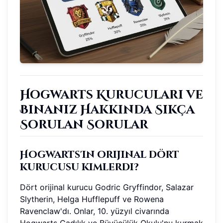
Hogwarts Kurucuları ve
Binanız Hakkında Sıkça
Sorulan Sorular
Hogwarts'ın orijinal dört
kurucusu kimlerdi?
Dört orijinal kurucu Godric Gryffindor, Salazar
Slytherin, Helga Hufflepuff ve Rowena
Ravenclaw'dı. Onlar, 10. yüzyıl civarında