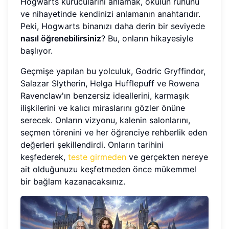
Hogwarts kurucularını anlamak, okulun ruhunu
ve nihayetinde kendinizi anlamanın anahtarıdır.
Peki, Hogwarts binanızı daha derin bir seviyede
nasıl öğrenebilirsiniz
? Bu, onların hikayesiyle
başlıyor.
Geçmişe yapılan bu yolculuk, Godric Gryffindor,
Salazar Slytherin, Helga Hufflepuff ve Rowena
Ravenclaw'ın benzersiz ideallerini, karmaşık
ilişkilerini ve kalıcı miraslarını gözler önüne
serecek. Onların vizyonu, kalenin salonlarını,
seçmen törenini ve her öğrenciye rehberlik eden
değerleri şekillendirdi. Onların tarihini
keşfederek,
teste girmeden
ve gerçekten nereye
ait olduğunuzu keşfetmeden önce mükemmel
bir bağlam kazanacaksınız.