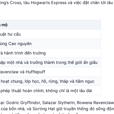
’s Cross, tàu Hogwarts Express và việc đặt chân tới lâu 
m mộ
huật hư cấu
 vùng Cao nguyên
à hành trình đến trường
hập một nhà và trưởng thành trong thế giới ẩn giấu
 Ravenclaw và Hufflepuff
h hoạt chung, lớp học, hồ, rừng, tháp và hầm ngục
phép thuật hoàn chỉnh, không chỉ là một lâu đài
ại: Godric Gryffindor, Salazar Slytherin, Rowena Ravenclaw
ng của bốn nhà, và Sorting Hat giữ truyền thống đó sống độ