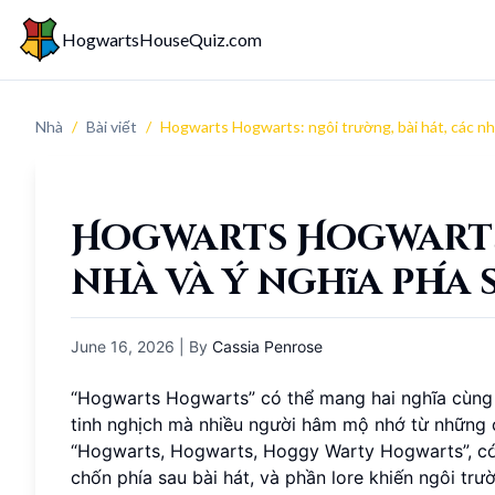
HogwartsHouseQuiz.com
Nhà
/
Bài viết
/
Hogwarts Hogwarts: ngôi trường, bài hát, các nhà
Hogwarts Hogwarts: 
nhà và ý nghĩa phía 
June 16, 2026
| By
Cassia Penrose
“Hogwarts Hogwarts” có thể mang hai nghĩa cùng l
tinh nghịch mà nhiều người hâm mộ nhớ từ những c
“Hogwarts, Hogwarts, Hoggy Warty Hogwarts”, có 
chốn phía sau bài hát, và phần lore khiến ngôi tr