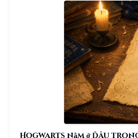
Hogwarts nằm ở đâu tron