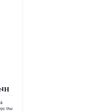
anh
là
ược thư