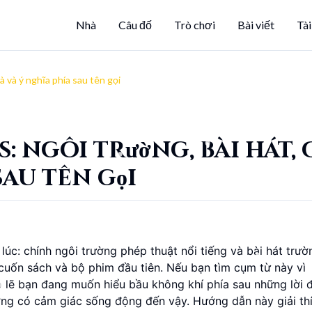
Nhà
Câu đố
Trò chơi
Bài viết
Tài
 và ý nghĩa phía sau tên gọi
ngôi trường, bài hát, 
sau tên gọi
úc: chính ngôi trường phép thuật nổi tiếng và bài hát trườ
uốn sách và bộ phim đầu tiên. Nếu bạn tìm cụm từ này vì
lẽ bạn đang muốn hiểu bầu không khí phía sau những lời đ
ường có cảm giác sống động đến vậy. Hướng dẫn này giải th