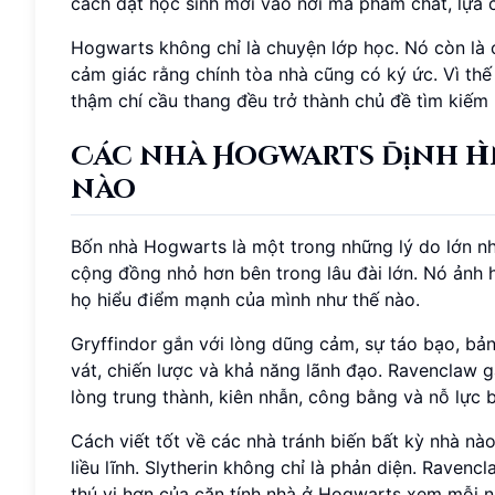
cách đặt học sinh mới vào nơi mà phẩm chất, lựa 
Hogwarts không chỉ là chuyện lớp học. Nó còn là c
cảm giác rằng chính tòa nhà cũng có ký ức. Vì thế
thậm chí cầu thang đều trở thành chủ đề tìm kiếm 
Các nhà Hogwarts định hì
nào
Bốn nhà Hogwarts là một trong những lý do lớn nh
cộng đồng nhỏ hơn bên trong lâu đài lớn. Nó ảnh 
họ hiểu điểm mạnh của mình như thế nào.
Gryffindor gắn với lòng dũng cảm, sự táo bạo, bả
vát, chiến lược và khả năng lãnh đạo. Ravenclaw gắ
lòng trung thành, kiên nhẫn, công bằng và nỗ lực b
Cách viết tốt về các nhà tránh biến bất kỳ nhà n
liều lĩnh. Slytherin không chỉ là phản diện. Ravenc
thú vị hơn của căn tính nhà ở Hogwarts xem mỗi n