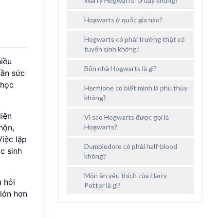
Warty Hogwarts” ở đây không?
Hogwarts ở quốc gia nào?
Hogwarts có phải trường thật có
tuyển sinh không?
iều
Bốn nhà Hogwarts là gì?
hần sức
 học
Hermione có biết mình là phù thủy
không?
diện
Vì sao Hogwarts được gọi là
hộn,
Hogwarts?
iệc lặp
Dumbledore có phải half-blood
c sinh
không?
Món ăn yêu thích của Harry
u hỏi
Potter là gì?
 lớn hơn