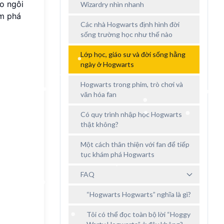
o ngôi
Wizardry nhìn nhanh
ám phá
Các nhà Hogwarts định hình đời
sống trường học như thế nào
Lớp học, giáo sư và đời sống hằng
ngày ở Hogwarts
Hogwarts trong phim, trò chơi và
văn hóa fan
Có quy trình nhập học Hogwarts
thật không?
Một cách thân thiện với fan để tiếp
tục khám phá Hogwarts
FAQ
“Hogwarts Hogwarts” nghĩa là gì?
Tôi có thể đọc toàn bộ lời “Hoggy