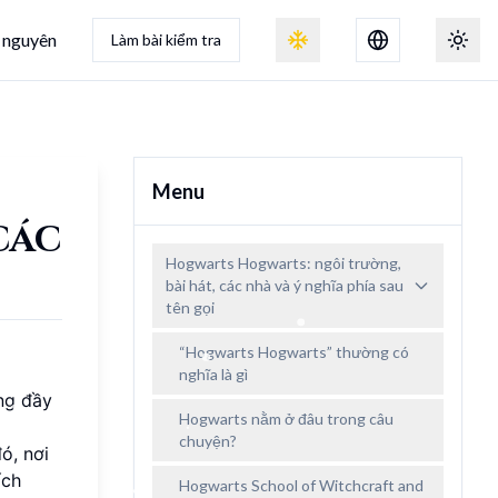
 nguyên
Làm bài kiểm tra
Chuyển đổi hiệu ứng tuyết
Chuyể
Menu
các
Hogwarts Hogwarts: ngôi trường,
bài hát, các nhà và ý nghĩa phía sau
tên gọi
“Hogwarts Hogwarts” thường có
nghĩa là gì
ng đầy
Hogwarts nằm ở đâu trong câu
chuyện?
ó, nơi
ích
Hogwarts School of Witchcraft and