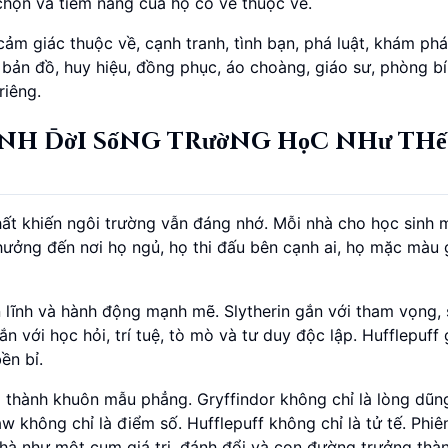
chọn và tiềm năng của họ có vẻ thuộc về.
ảm giác thuộc về, cạnh tranh, tình bạn, phá luật, khám phá
 bản đồ, huy hiệu, đồng phục, áo choàng, giáo sư, phòng b
riêng.
nh đời sống trường học như thế
ất khiến ngôi trường vẫn đáng nhớ. Mỗi nhà cho học sinh 
hưởng đến nơi họ ngủ, họ thi đấu bên cạnh ai, họ mặc màu 
n lĩnh và hành động mạnh mẽ. Slytherin gắn với tham vọng,
n với học hỏi, trí tuệ, tò mò và tư duy độc lập. Hufflepuff 
ền bỉ.
ào thành khuôn mẫu phẳng. Gryffindor không chỉ là lòng dũ
law không chỉ là điểm số. Hufflepuff không chỉ là tử tế. Phiê
hà như một cụm giá trị, đánh đổi và con đường trưởng thàn