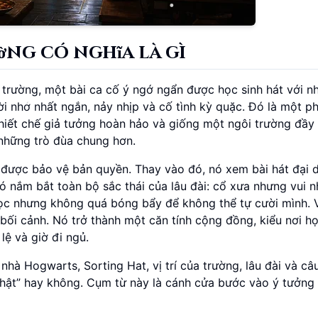
ng có nghĩa là gì
rường, một bài ca cố ý ngớ ngẩn được học sinh hát với nh
ời nhớ nhất ngắn, nảy nhịp và cố tình kỳ quặc. Đó là một p
hiết chế giả tưởng hoàn hảo và giống một ngôi trường đầy
 những trò đùa chung hơn.
t được bảo vệ bản quyền. Thay vào đó, nó xem bài hát đại 
nó nắm bắt toàn bộ sắc thái của lâu đài: cổ xưa nhưng vui n
học nhưng không quá bóng bẩy để không thể tự cười mình. V
bối cảnh. Nó trở thành một căn tính cộng đồng, kiểu nơi họ
lệ và giờ đi ngủ.
 nhà Hogwarts, Sorting Hat, vị trí của trường, lâu đài và câ
 thật” hay không. Cụm từ này là cánh cửa bước vào ý tưởng