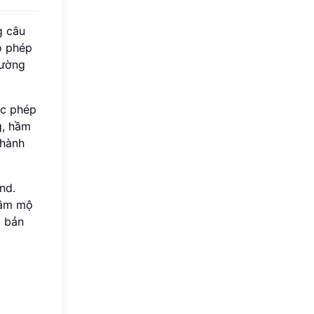
g câu
ó phép
hường
ác phép
g, hầm
thành
nd.
 hâm mộ
g bản