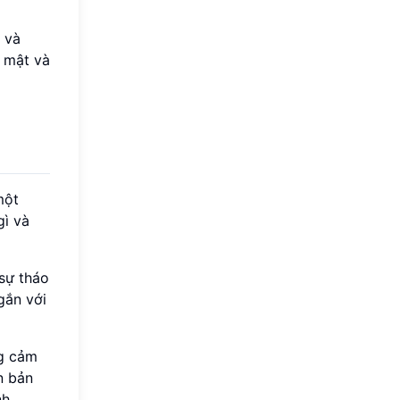
 và
í mật và
một
gì và
 sự tháo
gắn với
ng cảm
n bản
h.