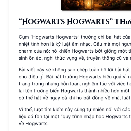
“Hogwarts Hogwarts” thườ
Cụm “Hogwarts Hogwarts” thường chỉ bài hát của t
nhiệt tình hơn là kỷ luật âm nhạc. Câu mà mọi ngư
charm của nó: nó khiến Hogwarts bớt giống một t
sinh ồn ào, nghi thức vụng về, truyền thống cũ và
Bài viết này sẽ không sao chép toàn bộ lời bài há
cho điều gì. Bài hát trường Hogwarts hiệu quả vì 
trang trọng nhưng hỗn loạn, nghiêm túc với việc 
lại tên trường biến Hogwarts thành nhiều hơn một 
có thể hát về ngay cả khi họ bất đồng về nhà, luật 
Vì thế, lượt tìm kiếm này cũng tự nhiên nối với các
liệu có tồn tại một “quy trình nhập học Hogwarts
về Hogwarts.