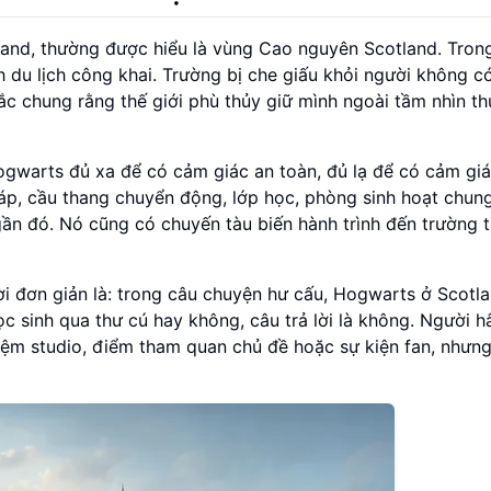
land, thường được hiểu là vùng Cao nguyên Scotland. Tron
 du lịch công khai. Trường bị che giấu khỏi người không c
ắc chung rằng thế giới phù thủy giữ mình ngoài tầm nhìn t
. Hogwarts đủ xa để có cảm giác an toàn, đủ lạ để có cảm gi
háp, cầu thang chuyển động, lớp học, phòng sinh hoạt chun
gần đó. Nó cũng có chuyến tàu biến hành trình đến trường 
ời đơn giản là: trong câu chuyện hư cấu, Hogwarts ở Scotla
học sinh qua thư cú hay không, câu trả lời là không. Người
hiệm studio, điểm tham quan chủ đề hoặc sự kiện fan, nhưn