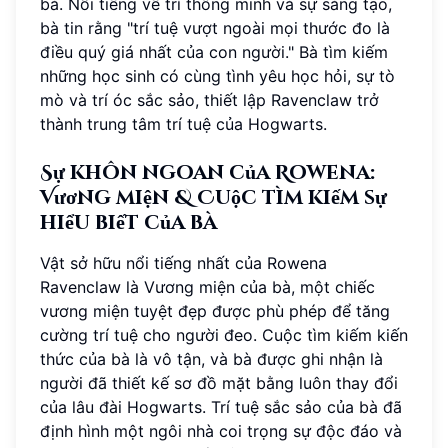
bà. Nổi tiếng về trí thông minh và sự sáng tạo,
bà tin rằng "trí tuệ vượt ngoài mọi thước đo là
điều quý giá nhất của con người." Bà tìm kiếm
những học sinh có cùng tình yêu học hỏi, sự tò
mò và trí óc sắc sảo, thiết lập Ravenclaw trở
thành trung tâm trí tuệ của Hogwarts.
Sự khôn ngoan của Rowena:
Vương miện & Cuộc tìm kiếm sự
hiểu biết của bà
Vật sở hữu nổi tiếng nhất của Rowena
Ravenclaw là Vương miện của bà, một chiếc
vương miện tuyệt đẹp được phù phép để tăng
cường trí tuệ cho người đeo. Cuộc tìm kiếm kiến
thức của bà là vô tận, và bà được ghi nhận là
người đã thiết kế sơ đồ mặt bằng luôn thay đổi
của lâu đài Hogwarts. Trí tuệ sắc sảo của bà đã
định hình một ngôi nhà coi trọng sự độc đáo và