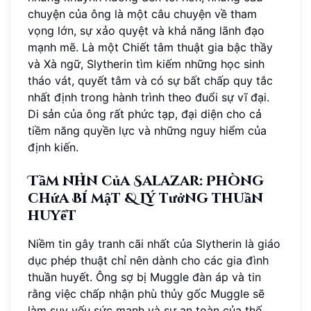
chuyện của ông là một câu chuyện về tham
vọng lớn, sự xảo quyệt và khả năng lãnh đạo
mạnh mẽ. Là một Chiết tâm thuật gia bậc thầy
và Xà ngữ, Slytherin tìm kiếm những học sinh
tháo vát, quyết tâm và có sự bất chấp quy tắc
nhất định trong hành trình theo đuổi sự vĩ đại.
Di sản của ông rất phức tạp, đại diện cho cả
tiềm năng quyền lực và những nguy hiểm của
định kiến.
Tầm nhìn của Salazar: Phòng
chứa Bí mật & Lý tưởng thuần
huyết
Niềm tin gây tranh cãi nhất của Slytherin là giáo
dục phép thuật chỉ nên dành cho các gia đình
thuần huyết. Ông sợ bị Muggle đàn áp và tin
rằng việc chấp nhận phù thủy gốc Muggle sẽ
làm suy yếu sức mạnh và sự an toàn của thế