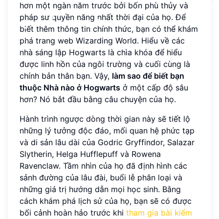
hơn một ngàn năm trước bởi bốn phù thủy và
pháp sư quyền năng nhất thời đại của họ. Để
biết thêm thông tin chính thức, bạn có thể khám
phá trang web Wizarding World. Hiểu về các
nhà sáng lập Hogwarts là chìa khóa để hiểu
được linh hồn của ngôi trường và cuối cùng là
chính bản thân bạn. Vậy,
làm sao để biết bạn
thuộc Nhà nào ở Hogwarts
ở một cấp độ sâu
hơn? Nó bắt đầu bằng câu chuyện của họ.
Hành trình ngược dòng thời gian này sẽ tiết lộ
những lý tưởng độc đáo, mối quan hệ phức tạp
và di sản lâu dài của Godric Gryffindor, Salazar
Slytherin, Helga Hufflepuff và Rowena
Ravenclaw. Tầm nhìn của họ đã định hình các
sảnh đường của lâu đài, buổi lễ phân loại và
những giá trị hướng dẫn mọi học sinh. Bằng
cách khám phá lịch sử của họ, bạn sẽ có được
bối cảnh hoàn hảo trước khi
tham gia bài kiểm