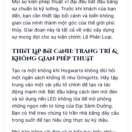
Mọi sự kiện phép thuật vĩ đại đều bắt đầu bằng
sự chuẩn bị kỹ lưỡng. Trước khi khách của bạn
đến, bạn cần thiết lập bối cảnh và biến không
gian của mình thành một góc của thế giới phù
thủy. Giai đoạn này là tất cả về việc xây dựng
sự mong đợi cho sự kiện chính: Lễ Phân Loại.
Thiết Lập Bối Cảnh: Trang Trí &
Không Gian Phép Thuật
Tạo ra một không khí Hogwarts không đòi hỏi
một ngân sách khổng lồ như Gringotts. Hãy tập
trung vào một vài yếu tố chính để tạo ra tác
động mạnh mẽ. Bắt đầu bằng cách làm mờ đèn
và sử dụng nến LED không lửa để mô phỏng
những ngọn nến lơ lửng của Đại Sảnh Đường.
Bạn có thể treo chúng từ trần nhà bằng dây câu
trong suốt để tạo hiệu ứng thực sự kỳ diệu.
Phủ bàn bằng vải đen và in bốn huy hiệu nhà—