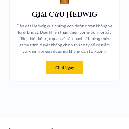
Giải Cứu Hedwig
Dẫn dắt Hedwig qua những con đường trên không và
lối đi bí mật. Điều khiển thân thiện với người mới bắt
đầu, thiết kế trực quan và tải nhanh. Thưởng thức
game trình duyệt không chính thức này để có niềm
vui không bị gián đoạn mà không cần tải xuống.
Chơi Ngay