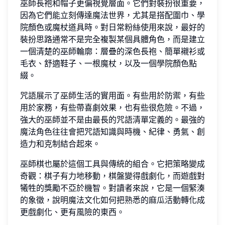
巫師長袍和帽子更偏視覺層面。它們對裝扮很重要，
因為它們能立刻傳達魔法世界，尤其是搭配圍巾、學
院顏色或魔杖道具時。對日常粉絲使用來說，最好的
裝扮思路通常不是完全複製某個具體角色，而是建立
一個清楚的巫師輪廓：層疊的深色長袍、簡單襯衫或
毛衣、舒適鞋子、一根魔杖，以及一個學院顏色點
綴。
咒語展示了巫師生活的實用面。有些用於防禦，有些
用於家務，有些帶喜劇效果，也有些很危險。不過，
強大的巫師並不是由最長的咒語清單定義的。最強的
魔法角色往往會把咒語知識與時機、紀律、勇氣、創
造力和克制結合起來。
巫師棋也屬於這個工具與傳統的組合。它把策略變成
奇觀：棋子有力地移動，棋盤變得戲劇化，而遊戲對
犧牲的獎勵不亞於機智。對讀者來說，它是一個緊湊
的象徵，說明魔法文化如何把熟悉的麻瓜活動轉化成
更戲劇化、更有風險的東西。