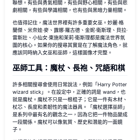
聯想。有些與勇氣相關，有些與野心相關，有些與悲
劇相關，有些與學識相關，也有些與黑暗力量相關。
也值得記住，魔法世界裡有許多重要女巫。妙麗·格
蘭傑、米奈娃·麥、露娜·羅古德、金妮·衛斯理、貝拉·
雷斯壯、小仙女·東施和茉莉·衛斯理都是魔法世界氛
圍的核心。如果你的搜尋其實是在了解魔法角色，就
應該同時納入女巫和巫師，這樣圖像才完整。
巫師工具：魔杖、長袍、咒語和棋
許多相關搜尋會使用日常說法，例如「Harry Potter
wizard stick」。在設定中，正確的詞是 wand，也
就是魔杖。魔杖不只是一根棍子；它是一件有木材、
杖芯、長度和柔韌性的魔法器具。「魔杖選擇巫師」
是系列中最有名的觀念之一，因為它把一件物品變成
一段關係。魔杖可以像氣質、歷史和潛能的一面鏡
子。