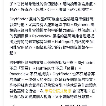
子。它們是象徵性的價值體系，幫助讀者談論勇氣、
野心、好奇心、忠誠、公平、膽量、耐心和機智。
Gryffindor 風格的巫師可能會在全場還沒準備好時
就先行動，尤其是有人處於危險中時。Slytherin 風
格的巫師可能會讀懂局勢中的權力關係，並保護自己
的長期目標。Ravenclaw 風格的巫師可能會透過提
出更好的問題來解開謎題。Hufflepuff 風格的巫師
可能會用耐心、關懷和穩定的行動把團隊維繫在一
起。
最好的粉絲解讀會讓四個學院保持平衡。Slytherin
不是「邪惡」。Hufflepuff 不是「背景」。
Ravenclaw 不只是成績。Gryffindor 也不只是魯莽
的勇敢。一位強大的巫師可以帶有多個學院的特質，
許多粉絲也會覺得自己像混合型。這就是為什麼讀完
著名巫師之後做一次
學院分院式反思
會很有趣：它
把角色設定變成個人視角，又不會顯得過分嚴肅。