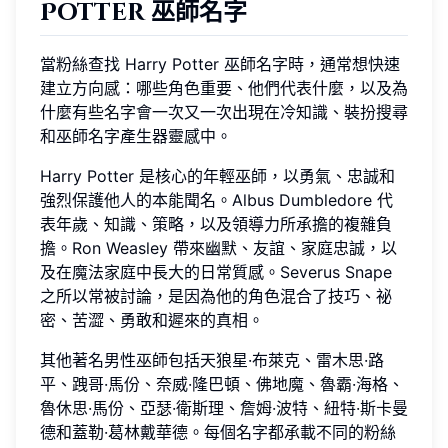
Potter 巫師名字
當粉絲查找 Harry Potter 巫師名字時，通常想快速
建立方向感：哪些角色重要、他們代表什麼，以及為
什麼有些名字會一次又一次出現在冷知識、裝扮搜尋
和巫師名字產生器靈感中。
Harry Potter 是核心的年輕巫師，以勇氣、忠誠和
強烈保護他人的本能聞名。Albus Dumbledore 代
表年歲、知識、策略，以及領導力所承擔的複雜負
擔。Ron Weasley 帶來幽默、友誼、家庭忠誠，以
及在魔法家庭中長大的日常質感。Severus Snape
之所以常被討論，是因為他的角色混合了技巧、祕
密、苦澀、勇敢和遲來的真相。
其他著名男性巫師包括天狼星·布萊克、雷木思·路
平、跩哥·馬份、奈威·隆巴頓、佛地魔、魯霸·海格、
魯休思·馬份、亞瑟·衛斯理、詹姆·波特、紐特·斯卡曼
德和蓋勒·葛林戴華德。每個名字都承載不同的粉絲