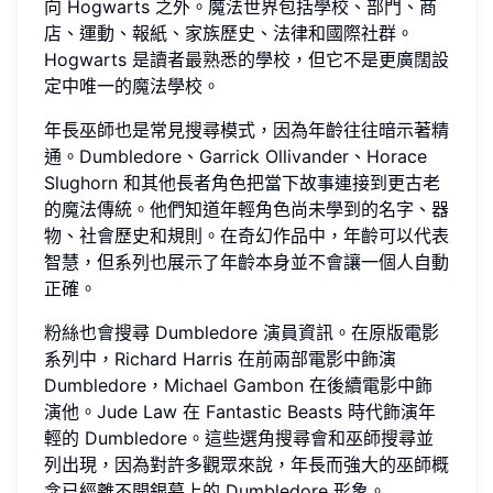
向 Hogwarts 之外。魔法世界包括學校、部門、商
店、運動、報紙、家族歷史、法律和國際社群。
Hogwarts 是讀者最熟悉的學校，但它不是更廣闊設
定中唯一的魔法學校。
年長巫師也是常見搜尋模式，因為年齡往往暗示著精
通。Dumbledore、Garrick Ollivander、Horace
Slughorn 和其他長者角色把當下故事連接到更古老
的魔法傳統。他們知道年輕角色尚未學到的名字、器
物、社會歷史和規則。在奇幻作品中，年齡可以代表
智慧，但系列也展示了年齡本身並不會讓一個人自動
正確。
粉絲也會搜尋 Dumbledore 演員資訊。在原版電影
系列中，Richard Harris 在前兩部電影中飾演
Dumbledore，Michael Gambon 在後續電影中飾
演他。Jude Law 在 Fantastic Beasts 時代飾演年
輕的 Dumbledore。這些選角搜尋會和巫師搜尋並
列出現，因為對許多觀眾來說，年長而強大的巫師概
念已經離不開銀幕上的 Dumbledore 形象。