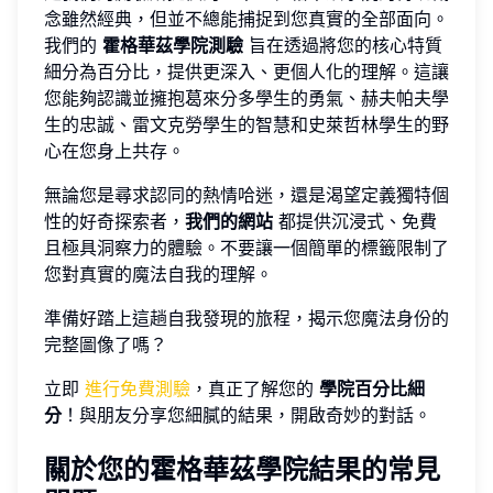
念雖然經典，但並不總能捕捉到您真實的全部面向。
我們的
霍格華茲學院測驗
旨在透過將您的核心特質
細分為百分比，提供更深入、更個人化的理解。這讓
您能夠認識並擁抱葛來分多學生的勇氣、赫夫帕夫學
生的忠誠、雷文克勞學生的智慧和史萊哲林學生的野
心在您身上共存。
無論您是尋求認同的熱情哈迷，還是渴望定義獨特個
性的好奇探索者，
我們的網站
都提供沉浸式、免費
且極具洞察力的體驗。不要讓一個簡單的標籤限制了
您對真實的魔法自我的理解。
準備好踏上這趟自我發現的旅程，揭示您魔法身份的
完整圖像了嗎？
立即
進行免費測驗
，真正了解您的
學院百分比細
分
！與朋友分享您細膩的結果，開啟奇妙的對話。
關於您的霍格華茲學院結果的常見