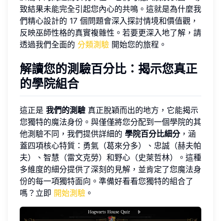
致結果未能完全引起您內心的共鳴。這就是為什麼我
們精心設計的 17 個問題會深入探討情境和價值觀，
反映巫師性格的真實複雜性。若要更深入地了解，請
透過我們全面的
分類測驗
開始您的旅程。
解讀您的測驗百分比：揭示您真正
的學院組合
這正是
我們的測驗
真正脫穎而出的地方，它能揭示
您獨特的魔法身份。與僅僅將您分配到一個學院的其
他測驗不同，我們提供詳細的
學院百分比細分
，涵
蓋四項核心特質：勇氣（葛來分多）、忠誠（赫夫帕
夫）、智慧（雷文克勞）和野心（史萊哲林）。這種
多維度的細分提供了深刻的見解，並肯定了您魔法身
份的每一項獨特面向。準備好看看您獨特的組合了
嗎？立即
開始測驗
。