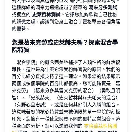
對公平以及與其選擇的盟友間的社群關係極為重視。
這種詳細的洞察力遠遠超越了簡單的
葛來分多測試
或獨立的
史萊哲林測試
。它讓您能夠欣賞自己性格
的細微之處，認識到您身上融合了霍格華茲各個角落
的優勢。
您是葛來克勞或史萊赫夫嗎？探索混合學
院特質
「混合學院」的概念完美地捕捉了人類性格的鮮活複
雜性，這也是為什麼它深受粉絲喜愛的原因。我們的
百分比細分直接支持了這一理念。如果您的結果顯示
兩個或多個學院的百分比都很高，您可能確實是「葛
來克勞」（葛來分多與雷文克勞的混合）（勇敢且明
智），「史萊赫夫」（史萊哲林與赫夫帕夫的混合）
（有野心且忠誠），或是任何其他引人入勝的組合。
這意味著您的核心特質並未被侷限於單一學院的刻板
印象。您擁有一種使您與眾不同的獨特品質組合。這
種全面的分析，您可以透過我們的
霍格華茲性格測