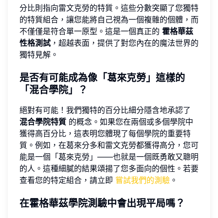
分比則指向雷文克勞的特質。這些分數突顯了您獨特
的特質組合，讓您能將自己視為一個複雜的個體，而
不僅僅是符合單一原型。這是一個真正的
霍格華茲
性格測試
，超越表面，提供了對您內在的魔法世界的
獨特見解。
是否有可能成為像「葛來克勞」這樣的
「混合學院」？
絕對有可能！我們獨特的百分比細分隱含地承認了
混合學院特質
的概念。如果您在兩個或多個學院中
獲得高百分比，這表明您體現了每個學院的重要特
質。例如，在葛來分多和雷文克勞都獲得高分，您可
能是一個「葛來克勞」——也就是一個既勇敢又聰明
的人。這種細膩的結果頌揚了您多面向的個性。若要
查看您的特定組合，請立即
嘗試我們的測驗
。
在霍格華茲學院測驗中會出現平局嗎？