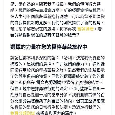
是非常自然的。隨著我們成長，我們的價值觀會轉
變，我們的優先事項會改變，新的經歷會塑造我們。
在人生的不同階段重新進行測驗，可以為您不斷演變
的自我提供新的見解。我們的測試提供了新的視角，
幫助您了解您現在的處境。何不再次
嘗試測驗
，看
看分類帽對現在的您有何智慧的啟示？
選擇的力量在您的霍格華茲旅程中
請記住鄧不利多深刻的話：「哈利，決定我們真正的
樣貌的，是我們的選擇，而非我們的能力。」這句話
同樣適用於您的霍格華茲之旅。雖然我們的測驗揭示
了您與生俱來的特質，但您的選擇最終定義了您的道
路。即使您在
雷文克勞測試
中獲得了強勁的結果，
但在困境中選擇勇敢行動的決定，也可能讓您在那一
刻感到自己是個十足的葛來分多。我們測驗提供的百
分比細分讓您能夠了解自己的傾向，但真正塑造您魔
法身份的是您的日常行為和決定。透過進行我們的
免費分類測試
來探索您潛力的深度。