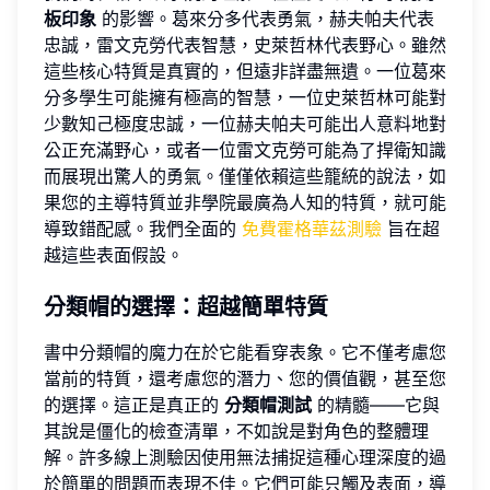
板印象
的影響。葛來分多代表勇氣，赫夫帕夫代表
忠誠，雷文克勞代表智慧，史萊哲林代表野心。雖然
這些核心特質是真實的，但遠非詳盡無遺。一位葛來
分多學生可能擁有極高的智慧，一位史萊哲林可能對
少數知己極度忠誠，一位赫夫帕夫可能出人意料地對
公正充滿野心，或者一位雷文克勞可能為了捍衛知識
而展現出驚人的勇氣。僅僅依賴這些籠統的說法，如
果您的主導特質並非學院最廣為人知的特質，就可能
導致錯配感。我們全面的
免費霍格華茲測驗
旨在超
越這些表面假設。
分類帽的選擇：超越簡單特質
書中分類帽的魔力在於它能看穿表象。它不僅考慮您
當前的特質，還考慮您的潛力、您的價值觀，甚至您
的選擇。這正是真正的
分類帽測試
的精髓——它與
其說是僵化的檢查清單，不如說是對角色的整體理
解。許多線上測驗因使用無法捕捉這種心理深度的過
於簡單的問題而表現不佳。它們可能只觸及表面，導