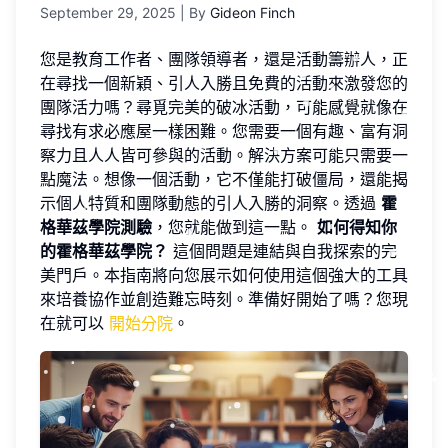
September 29, 2025
| By
Gideon Finch
您是教育工作者、團隊領導者，還是活動籌辦人，正
在尋找一個新穎、引人入勝且免費的活動來激發您的
團隊活力嗎？尋覓完美的破冰活動，可能感覺就像在
尋找有求必應屋一樣困難。您需要一個有趣、富有洞
察力且人人皆可參與的活動。解決方案可能只需要一
點魔法。想像一個活動，它不僅能打破僵局，還能揭
示個人特質和團隊動態的引人入勝的洞察。透過
霍
格華茲學院測驗
，您就能做到這一點。
如何得知你
的霍格華茲學院？
這個問題是連結與自我探索的完
美門戶。本指南將向您展示如何使用這個強大的工具
來培養協作並創造難忘時刻。準備好開始了嗎？您現
在就可以
開始分院
。