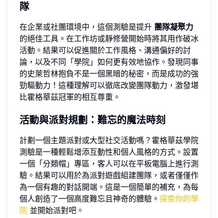
隊
在企業或社團環境中，這個測驗是提升
團隊凝聚力
的絕佳工具。在工作坊或靜修營開始時將其用作破冰
活動。結果可以促進關於工作風格、溝通偏好的討
論，以及不同「學院」如何更有效地協作。發現同事
的史萊哲林抱負不是一個黑暗的秘密，而是成功的強
勁驅動力！這種理解可以徹底改變團隊動力，激發堪
比霍格華茲冠軍的相互尊重。
活動與派對規劃：難忘的魔法時刻
計劃一個主題派對或大型社交活動嗎？霍格華茲學院
測驗是一種輕鬆增添互動性和個人風格的方式。設置
一個「分類帽」專區，客人可以在平板電腦上進行測
驗。結果可以用於為派對遊戲組建團隊，或者僅僅作
為一個有趣的對話開端。這是一個簡單的補充，為每
個人創造了一個高度難忘且神奇的體驗。
探索你的學
院
並開始派對吧。