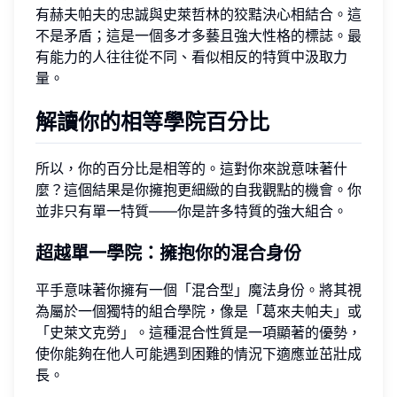
有赫夫帕夫的忠誠與史萊哲林的狡黠決心相結合。這
不是矛盾；這是一個多才多藝且強大性格的標誌。最
有能力的人往往從不同、看似相反的特質中汲取力
量。
解讀你的相等學院百分比
所以，你的百分比是相等的。這對你來說意味著什
麼？這個結果是你擁抱更細緻的自我觀點的機會。你
並非只有單一特質——你是許多特質的強大組合。
超越單一學院：擁抱你的混合身份
平手意味著你擁有一個「混合型」魔法身份。將其視
為屬於一個獨特的組合學院，像是「葛來夫帕夫」或
「史萊文克勞」。這種混合性質是一項顯著的優勢，
使你能夠在他人可能遇到困難的情況下適應並茁壯成
長。