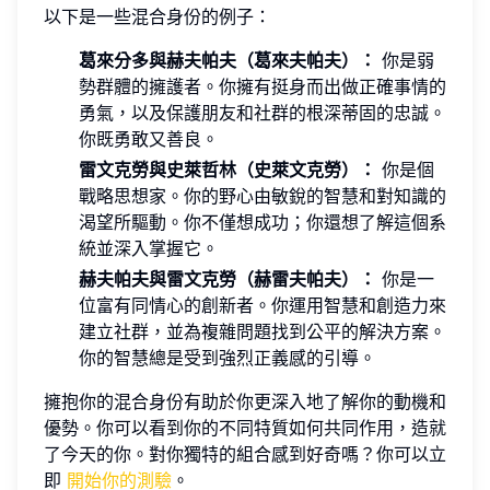
以下是一些混合身份的例子：
葛來分多與赫夫帕夫（葛來夫帕夫）：
你是弱
勢群體的擁護者。你擁有挺身而出做正確事情的
勇氣，以及保護朋友和社群的根深蒂固的忠誠。
你既勇敢又善良。
雷文克勞與史萊哲林（史萊文克勞）：
你是個
戰略思想家。你的野心由敏銳的智慧和對知識的
渴望所驅動。你不僅想成功；你還想了解這個系
統並深入掌握它。
赫夫帕夫與雷文克勞（赫雷夫帕夫）：
你是一
位富有同情心的創新者。你運用智慧和創造力來
建立社群，並為複雜問題找到公平的解決方案。
你的智慧總是受到強烈正義感的引導。
擁抱你的混合身份有助於你更深入地了解你的動機和
優勢。你可以看到你的不同特質如何共同作用，造就
了今天的你。對你獨特的組合感到好奇嗎？你可以立
即
開始你的測驗
。