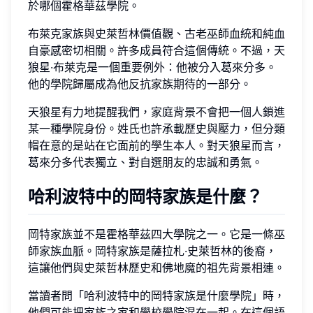
於哪個霍格華茲學院。
布萊克家族與史萊哲林價值觀、古老巫師血統和純血
自豪感密切相關。許多成員符合這個傳統。不過，天
狼星·布萊克是一個重要例外：他被分入葛來分多。
他的學院歸屬成為他反抗家族期待的一部分。
天狼星有力地提醒我們，家庭背景不會把一個人鎖進
某一種學院身份。姓氏也許承載歷史與壓力，但分類
帽在意的是站在它面前的學生本人。對天狼星而言，
葛來分多代表獨立、對自選朋友的忠誠和勇氣。
哈利波特中的岡特家族是什麼？
岡特家族並不是霍格華茲四大學院之一。它是一條巫
師家族血脈。岡特家族是薩拉札·史萊哲林的後裔，
這讓他們與史萊哲林歷史和佛地魔的祖先背景相連。
當讀者問「哈利波特中的岡特家族是什麼學院」時，
他們可能把家族之家和學校學院混在一起。在這個語