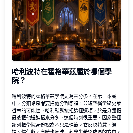
哈利波特在霍格華茲屬於哪個學
院？
哈利波特的霍格華茲學院是葛來分多。在第一本書
中，分類帽思考要把他分到哪裡，並短暫衡量過史萊
哲林的可能性。哈利默默抗拒這個選項，於是分類帽
最後把他送進葛來分多。這個時刻很重要，因為整個
系列把學院身份視為不只是標籤。它反映特質、選
擇、價值觀，有時也反映一名學生希望成長的方向。