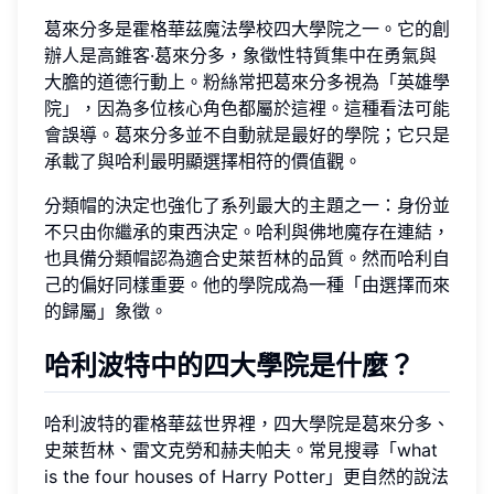
葛來分多是霍格華茲魔法學校四大學院之一。它的創
辦人是高錐客·葛來分多，象徵性特質集中在勇氣與
大膽的道德行動上。粉絲常把葛來分多視為「英雄學
院」，因為多位核心角色都屬於這裡。這種看法可能
會誤導。葛來分多並不自動就是最好的學院；它只是
承載了與哈利最明顯選擇相符的價值觀。
分類帽的決定也強化了系列最大的主題之一：身份並
不只由你繼承的東西決定。哈利與佛地魔存在連結，
也具備分類帽認為適合史萊哲林的品質。然而哈利自
己的偏好同樣重要。他的學院成為一種「由選擇而來
的歸屬」象徵。
哈利波特中的四大學院是什麼？
哈利波特的霍格華茲世界裡，四大學院是葛來分多、
史萊哲林、雷文克勞和赫夫帕夫。常見搜尋「what
is the four houses of Harry Potter」更自然的說法