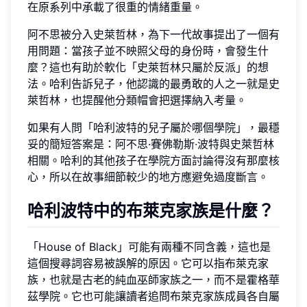
在原系列中承載了很重的情緒重量。
阿不思被分入史萊哲林，為下一代故事提出了一個有
用問題：當孩子並不映照父母的身份時，會發生什
麼？這也有助於軟化「史萊哲林只屬於反派」的想
法。哈利告訴兒子，他認識的最勇敢的人之一就是史
萊哲林，也提醒他分類帽會把選擇納入考量。
如果有人問「哈利波特的兒子屬於哪個學院」，最穩
妥的簡短答案是：阿不思·賽佛勒斯·波特與史萊哲林
相關。哈利的其他孩子在學院方面討論得沒有那麼核
心，所以在故事細節較少的地方應避免過度斷言。
哈利波特中的布萊克家族是什麼？
「House of Black」可能有兩種不同含義，這也是
這個搜尋詞容易被誤解的原因。它可以指布萊克家
族，也就是古老的純血巫師家族之一，而不是霍格華
茲學院。它也可能讓讀者追問布萊克家族成員各自屬