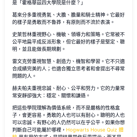
是「霍格華茲四大學院是什麼？」
葛來分多重視勇氣、大膽、膽量和騎士精神。它最好
的樣子是勇敢而不魯莽，有原則而不流於表演。
史萊哲林重視野心、機敏、領導力和策略。它常被不
公平地扁平成反派形象，但它最好的樣子是堅定、聰
明，並且能做長期規劃。
雷文克勞重視智慧、創造力、機智和學習。它不只適
合成績完美的人；也適合獨立思考者和會提出不尋常
問題的人。
赫夫帕夫重視忠誠、耐心、公平和努力。它的力量常
常安靜卻強大：穩定、關懷和謙遜。
把這些學院理解為價值系統，而不是嚴格的性格盒
子，會更容易。勇敢的人也可以有耐心。聰明的人也
可以忠誠。有野心的人仍然可以在乎公平。如果你想
判斷自己可能屬於哪裡，
Hogwarts House Quiz 體