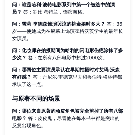
问：谁是哈利·波特电影系列中第一个被选中的演
员？
答：罗比·考特兰，饰演海格。
问：雪莉·亨德森饰演哭泣的桃金娘时多大？
答：36
岁——使她成为在银幕上饰演霍格沃茨学生的最年长
女演员。
问：化妆师在拍摄期间为哈利的闪电形伤疤涂抹了多
少次？
答：在所有八部电影中超过2000次。
问：哪两位主要演员承认在早期拍摄时对艾玛·沃森
有好感？
答：丹尼尔·雷德克里夫和鲁伯特·格林特都
承认了这一点。
与原著不同的场景
问：哪位来自原著的顽皮角色被完全剪掉了所有八部
电影？
答：皮皮鬼，尽管他在每本书中都是突出的
反复出现角色。