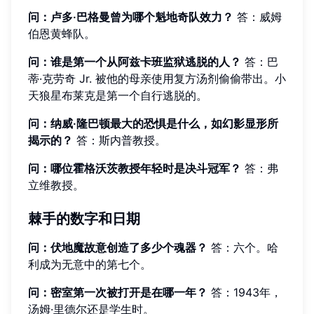
问：卢多·巴格曼曾为哪个魁地奇队效力？
答：威姆
伯恩黄蜂队。
问：谁是第一个从阿兹卡班监狱逃脱的人？
答：巴
蒂·克劳奇 Jr. 被他的母亲使用复方汤剂偷偷带出。小
天狼星布莱克是第一个自行逃脱的。
问：纳威·隆巴顿最大的恐惧是什么，如幻影显形所
揭示的？
答：斯内普教授。
问：哪位霍格沃茨教授年轻时是决斗冠军？
答：弗
立维教授。
棘手的数字和日期
问：伏地魔故意创造了多少个魂器？
答：六个。哈
利成为无意中的第七个。
问：密室第一次被打开是在哪一年？
答：1943年，
汤姆·里德尔还是学生时。