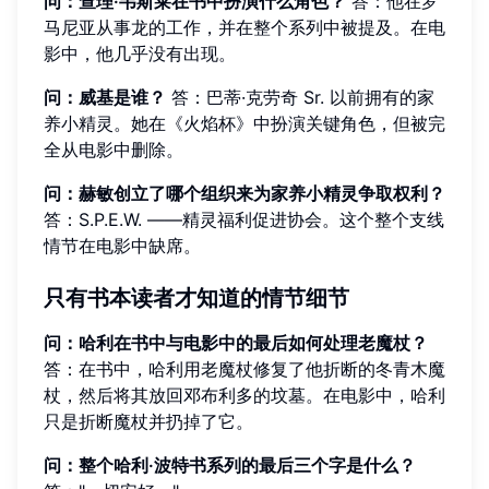
问：查理·韦斯莱在书中扮演什么角色？
答：他在罗
马尼亚从事龙的工作，并在整个系列中被提及。在电
影中，他几乎没有出现。
问：威基是谁？
答：巴蒂·克劳奇 Sr. 以前拥有的家
养小精灵。她在《火焰杯》中扮演关键角色，但被完
全从电影中删除。
问：赫敏创立了哪个组织来为家养小精灵争取权利？
答：S.P.E.W. ——精灵福利促进协会。这个整个支线
情节在电影中缺席。
只有书本读者才知道的情节细节
问：哈利在书中与电影中的最后如何处理老魔杖？
答：在书中，哈利用老魔杖修复了他折断的冬青木魔
杖，然后将其放回邓布利多的坟墓。在电影中，哈利
只是折断魔杖并扔掉了它。
问：整个哈利·波特书系列的最后三个字是什么？