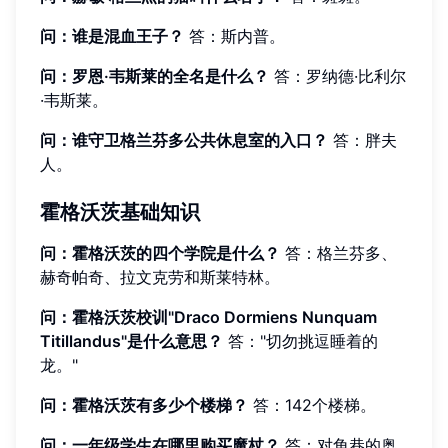
问：谁是混血王子？
答：斯内普。
问：罗恩·韦斯莱的全名是什么？
答：罗纳德·比利尔
·韦斯莱。
问：谁守卫格兰芬多公共休息室的入口？
答：胖夫
人。
霍格沃茨基础知识
问：霍格沃茨的四个学院是什么？
答：格兰芬多、
赫奇帕奇、拉文克劳和斯莱特林。
问：霍格沃茨校训"Draco Dormiens Nunquam
Titillandus"是什么意思？
答："切勿挑逗睡着的
龙。"
问：霍格沃茨有多少个楼梯？
答：142个楼梯。
问：一年级学生在哪里购买魔杖？
答：对角巷的奥