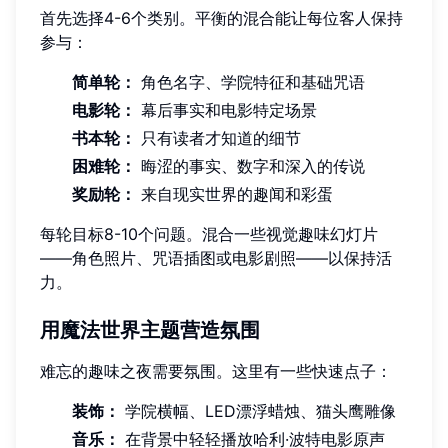
首先选择4-6个类别。平衡的混合能让每位客人保持
参与：
简单轮：
角色名字、学院特征和基础咒语
电影轮：
幕后事实和电影特定场景
书本轮：
只有读者才知道的细节
困难轮：
晦涩的事实、数字和深入的传说
奖励轮：
来自现实世界的趣闻和彩蛋
每轮目标8-10个问题。混合一些视觉趣味幻灯片
——角色照片、咒语插图或电影剧照——以保持活
力。
用魔法世界主题营造氛围
难忘的趣味之夜需要氛围。这里有一些快速点子：
装饰：
学院横幅、LED漂浮蜡烛、猫头鹰雕像
音乐：
在背景中轻轻播放哈利·波特电影原声