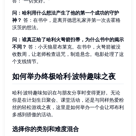
答："一切安好。"
问：哈利用什么想法产生了他的第一个成功的守护
神？
答：在书中，是离开德思礼家并第一次去霍格
沃茨的想法。
问：谁真正给了哈利火弩箭扫帚，为什么书中的揭示
不同？
答：小天狼星布莱克。在书中，火弩箭被没
收数周，让老师检查诅咒，制造悬念。电影处理了这
个支线情节。
如何举办终极哈利·波特趣味之夜
哈利·波特趣味知识在与朋友分享时变得更好。无论
你是在计划生日聚会、课堂活动，还是与同样热爱粉
丝的轻松游戏之夜，这里是如何举办一个会让邓布利
多感到骄傲的活动。
选择你的类别和难度混合