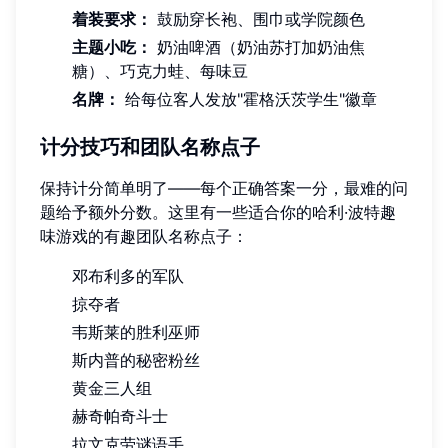
着装要求：
鼓励穿长袍、围巾或学院颜色
主题小吃：
奶油啤酒（奶油苏打加奶油焦
糖）、巧克力蛙、每味豆
名牌：
给每位客人发放"霍格沃茨学生"徽章
计分技巧和团队名称点子
保持计分简单明了——每个正确答案一分，最难的问
题给予额外分数。这里有一些适合你的哈利·波特趣
味游戏的有趣团队名称点子：
邓布利多的军队
掠夺者
韦斯莱的胜利巫师
斯内普的秘密粉丝
黄金三人组
赫奇帕奇斗士
拉文克劳谜语手