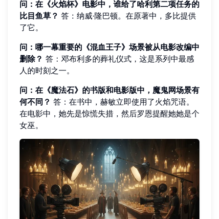
问：在《火焰杯》电影中，谁给了哈利第二项任务的
比目鱼草？
答：纳威·隆巴顿。在原著中，多比提供
了它。
问：哪一幕重要的《混血王子》场景被从电影改编中
删除？
答：邓布利多的葬礼仪式，这是系列中最感
人的时刻之一。
问：在《魔法石》的书版和电影版中，魔鬼网场景有
何不同？
答：在书中，赫敏立即使用了火焰咒语。
在电影中，她先是惊慌失措，然后罗恩提醒她她是个
女巫。