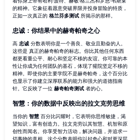
着你身上带有哈利·波特、赫敏·格兰杰和罗恩·韦斯莱
的精神。它象征着愿意突破界限并投身冒险的特质，
正如一次真正的
格兰芬多测试
所揭示的那样。
忠诚：你结果中的赫奇帕奇之心
高
忠诚
分数表明你是一个善良、敬业且勤奋的人。
这些是 真正的赫奇帕奇的标志。你比其他任何东西
都更看重公平、耐心和坚定不移的友谊。你可靠的本
性让你成为任何团队的基石，体现了獾院坚定不移的
精神。即使你的主要学院不是赫奇帕奇，这个百分比
也显示了你建立深厚联系的能力和强大的道德指南
针。它反映了一位
赫奇帕奇测试
者的心。
智慧：你的数据中反映出的拉文克劳思维
当你的
智慧
百分比闪耀时，它表明你思维敏捷，渴
望知识，富有创造力。拉文克劳以其智慧、机智和原
创性而闻名。你享受智力活动，解决问题，并追求一
切事物的真相。这个分数表明你以好奇心和对更深层