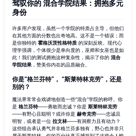
驾驭你的
混合学院结果
：拥抱多元
身份
许多用户发现，虽然一个学院的特质占主导，但他们
在其他方面的分数也出奇地高。这不是一个错误；而
是你独特的
霍格沃茨性格特质
的深刻反映。现代心
理学强调，个体很少是单向度的，巫师和女巫也是如
此！我们的测试拥抱这种复杂性，揭示了你的
混合
学院结果
，赞美你内在的品质融合。
你是“格兰芬特”， “斯莱特林克劳”，还是
别的？
魔法界常常会戏谑地创造一些“混合”学院的称呼。你
是
格兰芬特
——勇敢而忠诚？你是
斯莱特林克劳
——有野心且聪明？或许你是
赫奇克劳
——忠诚且
明智，或者是一位
拉文林
——有洞察力且有动力？
这些组合承认勇气并非格兰芬多独有，野心也并非只
属于斯莱特林。你的百分比真正捕捉到了这些令人愉