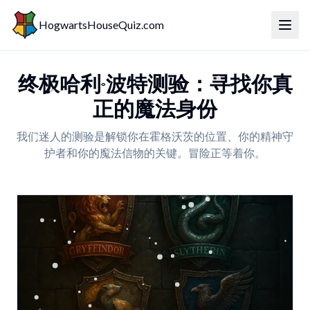
HogwartsHouseQuiz.com
切换
终极哈利·波特测验：寻找你真
正的魔法身份
我们迷人的测验是解锁你在霍格沃茨的位置、你的精神守
护者和你的魔法信物的关键。冒险正等着你。