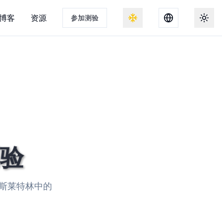
博客
资源
参加测验
切换雪景效果
切换
测验
斯莱特林中的