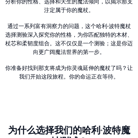
分析你的性格、选择和天生的魔法倾向，以揭示那支
选择一种魔法生物来引导你！
注定属于你的魔杖。
通过一系列富有洞察力的问题，这个哈利·波特魔杖
凤凰
选择测验深入探究你的性格，为你匹配独特的木材、
杖芯和柔韧度组合。这不仅仅是一个测验；这是你迈
向更广阔魔法世界的第一步。
独角兽
你准备好找到那支将成为你灵魂延伸的魔杖了吗？让
夜骐
我们开始这段旅程。你的命运正在等待。
鹰头马身有翼兽
嗅嗅
为什么选择我们的哈利·波特魔
八眼巨蛛（你很勇敢）