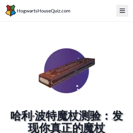
HogwartsHouseQuiz.com
切换
哈利·波特魔杖测验：发
现你真正的魔杖