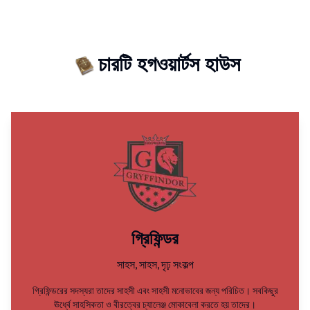
চারটি হগওয়ার্টস হাউস
গ্রিফিন্ডর
সাহস, সাহস, দৃঢ় সংকল্প
গ্রিফিন্ডরের সদস্যরা তাদের সাহসী এবং সাহসী মনোভাবের জন্য পরিচিত। সবকিছুর
ঊর্ধ্বে সাহসিকতা ও বীরত্বের চ্যালেঞ্জ মোকাবেলা করতে হয় তাদের।