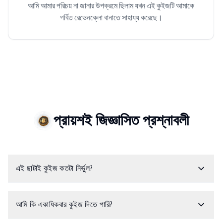
আমি আমার পরিচয় না জানার উপক্রমে ছিলাম যখন এই কুইজটি আমাকে
গর্বিত রেভেনক্লো বানাতে সাহায্য করেছে।
প্রায়শই জিজ্ঞাসিত প্রশ্নাবলী
এই ছাটাই কুইজ কতটা নির্ভুল?
আমি কি একাধিকবার কুইজ দিতে পারি?