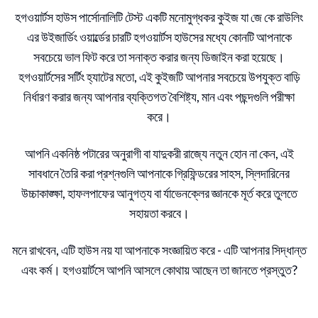
হগওয়ার্টস হাউস পার্সোনালিটি টেস্ট একটি মনোমুগ্ধকর কুইজ যা জে কে রাউলিং
অলিভান্ডারের কাছ থেকে ইতিমধ্যেই একটি যাদুদণ্ড
এর উইজার্ডিং ওয়ার্ল্ডের চারটি হগওয়ার্টস হাউসের মধ্যে কোনটি আপনাকে
কিনেছ। এর কেন্দ্রে কোন উপাদান আছে?
সবচেয়ে ভাল ফিট করে তা সনাক্ত করার জন্য ডিজাইন করা হয়েছে।
হগওয়ার্টসের সর্টিং হ্যাটের মতো, এই কুইজটি আপনার সবচেয়ে উপযুক্ত বাড়ি
ফিনিক্সের পালক
নির্ধারণ করার জন্য আপনার ব্যক্তিগত বৈশিষ্ট্য, মান এবং পছন্দগুলি পরীক্ষা
করে।
ড্রাগনের হৃৎপিণ্ডের সূতা
আপনি একনিষ্ঠ পটারের অনুরাগী বা যাদুকরী রাজ্যে নতুন হোন না কেন, এই
সাবধানে তৈরি করা প্রশ্নগুলি আপনাকে গ্রিফিন্ডরের সাহস, স্লিদারিনের
ইউনিকর্নের লোম
উচ্চাকাঙ্ক্ষা, হাফলপাফের আনুগত্য বা র্যাভেনক্লের জ্ঞানকে মূর্ত করে তুলতে
সহায়তা করবে।
বিরল ও অস্বাভাবিক কেন্দ্র
মনে রাখবেন, এটি হাউস নয় যা আপনাকে সংজ্ঞায়িত করে - এটি আপনার সিদ্ধান্ত
এবং কর্ম। হগওয়ার্টসে আপনি আসলে কোথায় আছেন তা জানতে প্রস্তুত?
প্রশ্ন 1 17