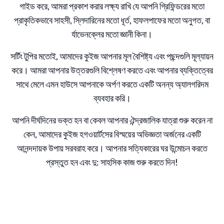
গাইড করে, আমরা প্রকাশ করার লক্ষ্য রাখি যে আপনি গ্রিফিন্ডরের মতো
প্রাকৃতিকভাবে সাহসী, স্লিদারিনের মতো ধূর্ত, হাফলপাফের মতো অনুগত, বা
র্যাভেনক্লের মতো জ্ঞানী কিনা।
সর্টিং টুপির মতোই, আমাদের কুইজ আপনার মূল বৈশিষ্ট্য এবং পছন্দগুলি মূল্যায়ন
করে। আমরা আপনার উত্তরগুলি বিশ্লেষণ করতে এবং আপনার ব্যক্তিত্বের
সাথে মেলে এমন হাউসে আপনাকে অর্পণ করতে একটি অনন্য অ্যালগরিদম
ব্যবহার করি।
আপনি দীর্ঘদিনের ভক্ত হন বা কেবল আপনার ঐন্দ্রজালিক যাত্রা শুরু করেন না
কেন, আমাদের কুইজ হগওয়ার্টসের বিস্ময়ের অভিজ্ঞতা অর্জনের একটি
আনন্দদায়ক উপায় সরবরাহ করে। আপনার সত্যিকারের ঘর উন্মোচন করতে
প্রস্তুত হন এবং দু: সাহসিক কাজ শুরু করতে দিন!