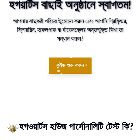
হগয়ার্টস বাছাই অনুষ্ঠানে স্বাগতম!
আপনার যাদুকরী পরিচয় উন্মোচন করুন এবং আপনি গ্রিফিন্ডর,
স্লিদারিন, হাফলপাফ বা র্যাভেনক্লের অন্তর্ভুক্ত কিনা তা
সন্ধান করুন!
কুইজ শুরু করুন
হগওয়ার্টস হাউজ পার্সোনালিটি টেস্ট কি?
তুমি হগওয়ার্টসে পৌঁছে গেছ, এর মানে হল তুমি