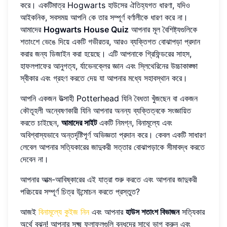
করে। একটিমাত্র Hogwarts হাউসের ঐতিহ্যগত ধারণা, যদিও
আইকনিক, সবসময় আপনি কে তার সম্পূর্ণ বর্ণালীকে ধারণ করে না।
আমাদের
Hogwarts House Quiz
আপনার মূল বৈশিষ্ট্যগুলিকে
শতাংশে ভেঙে দিয়ে একটি গভীরতর, আরও ব্যক্তিগত বোঝাপড়া প্রদান
করার জন্য ডিজাইন করা হয়েছে। এটি আপনাকে গ্রিফিন্ডরের সাহস,
হাফলপাফের আনুগত্য, র্যাভেনক্লের জ্ঞান এবং স্লিথেরিনের উচ্চাকাঙ্ক্ষা
স্বীকার এবং গ্রহণ করতে দেয় যা আপনার মধ্যে সহাবস্থান করে।
আপনি একজন উত্সাহী Potterhead যিনি বৈধতা খুঁজছেন বা একজন
কৌতূহলী অন্বেষণকারী যিনি আপনার অনন্য ব্যক্তিত্বকে সংজ্ঞায়িত
করতে চাইছেন,
আমাদের সাইট
একটি নিমগ্ন, বিনামূল্যে এবং
অবিশ্বাস্যভাবে অন্তর্দৃষ্টিপূর্ণ অভিজ্ঞতা প্রদান করে। কেবল একটি সাধারণ
লেবেল আপনার সত্যিকারের জাদুকরী সত্তার বোঝাপড়াকে সীমাবদ্ধ করতে
দেবেন না।
আপনার আত্ম-আবিষ্কারের এই যাত্রা শুরু করতে এবং আপনার জাদুকরী
পরিচয়ের সম্পূর্ণ চিত্র উন্মোচন করতে প্রস্তুত?
আজই
বিনামূল্যে কুইজ নিন
এবং আপনার
হাউস শতাংশ বিভাজন
সত্যিকার
অর্থে বুঝুন! আপনার সূক্ষ্ম ফলাফলগুলি বন্ধুদের সাথে ভাগ করুন এবং