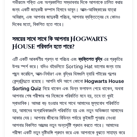
গভীরতম শক্তি এবং অপ্রকাশিত সম্ভাবনার দিকে আপনাকে চালিত করার
জন্য একটি জাদুকরী কম্পাস হিসাবে ভাবুন। আত্ম-আবিষ্কারের যাত্রা
অবিরাম, এবং আপনার জাদুকরী পরিচয়, আপনার ব্যক্তিত্বের যে কোনও
দিকের মতো, বিকশিত হতে পারে।
সময়ের সাথে সাথে কি আপনার Hogwarts
House পরিবর্তন হতে পারে?
এটি একটি আকর্ষণীয় প্রশ্ন যা পরিচয় এবং
ব্যক্তিগত বৃদ্ধি
এর প্রকৃতির
উপর স্পর্শ করে। যদিও বইগুলিতে Sorting Hat ভালোর জন্য তার
পছন্দ করেছিল, আত্ম-নির্ধারণ এবং বৃদ্ধির থিমগুলি হ্যারি পটারের গল্পের
কেন্দ্রবিন্দুতে রয়েছে। আপনি যদি আগে কোনো
Hogwarts House
Sorting Quiz
নিয়ে থাকেন এবং ভিন্ন ফলাফল পেয়ে থাকেন, অথবা
আপনার শেষ পরীক্ষার পর নিজেকে পরিবর্তিত মনে হয়, তবে তা খুবই
স্বাভাবিক। আমরা বড় হওয়ার সাথে সাথে আমাদের মূল্যবোধ পরিবর্তিত
হয়, আমাদের অগ্রাধিকারগুলি পরিবর্তিত হয় এবং নতুন অভিজ্ঞতা আমাদের
আকার দেয়। আপনার জীবনের বিভিন্ন পর্যায়ে কুইজটি পুনরায় নেওয়া
আপনার বিকশিত আত্মের নতুন অন্তর্দৃষ্টি প্রদান করতে পারে। আমাদের
পরীক্ষা একটি নতুন দৃষ্টিভঙ্গি প্রদান করে এবং আপনাকে বুঝতে সাহায্য করে