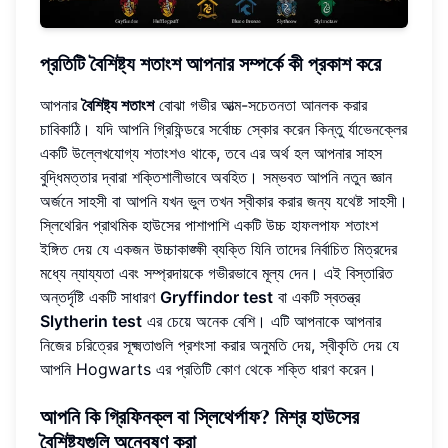
প্রতিটি বৈশিষ্ট্য শতাংশ আপনার সম্পর্কে কী প্রকাশ করে
আপনার
বৈশিষ্ট্য শতাংশ
বোঝা গভীর আত্ম-সচেতনতা আনলক করার
চাবিকাঠি। যদি আপনি গ্রিফিন্ডরে সর্বোচ্চ স্কোর করেন কিন্তু র্যাভেনক্লের
একটি উল্লেখযোগ্য শতাংশও থাকে, তবে এর অর্থ হল আপনার সাহস
বুদ্ধিমত্তার দ্বারা শক্তিশালীভাবে অবহিত। সম্ভবত আপনি নতুন জ্ঞান
অর্জনে সাহসী বা আপনি যখন ভুল তখন স্বীকার করার জন্য যথেষ্ট সাহসী।
স্লিথেরিন প্রাথমিক হাউসের পাশাপাশি একটি উচ্চ হাফলপাফ শতাংশ
ইঙ্গিত দেয় যে একজন উচ্চাকাঙ্ক্ষী ব্যক্তি যিনি তাদের নির্বাচিত মিত্রদের
মধ্যে ন্যায্যতা এবং সম্প্রদায়কে গভীরভাবে মূল্য দেন। এই বিস্তারিত
অন্তর্দৃষ্টি একটি সাধারণ
Gryffindor test
বা একটি স্বতন্ত্র
Slytherin test
এর চেয়ে অনেক বেশি। এটি আপনাকে আপনার
নিজের চরিত্রের সূক্ষ্মতাগুলি প্রশংসা করার অনুমতি দেয়, স্বীকৃতি দেয় যে
আপনি Hogwarts এর প্রতিটি কোণ থেকে শক্তি ধারণ করেন।
আপনি কি গ্রিফিনক্ল বা স্লিথের্পাফ? মিশ্র হাউসের
বৈশিষ্ট্যগুলি অন্বেষণ করা