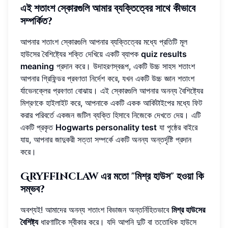
এই শতাংশ স্কোরগুলি আমার ব্যক্তিত্বের সাথে কীভাবে
সম্পর্কিত?
আপনার শতাংশ স্কোরগুলি আপনার ব্যক্তিত্বের মধ্যে প্রতিটি মূল
হাউসের বৈশিষ্ট্যের শক্তি দেখিয়ে একটি ব্যাপক
quiz results
meaning
প্রদান করে। উদাহরণস্বরূপ, একটি উচ্চ সাহস শতাংশ
আপনার গ্রিফিন্ডর প্রবণতা নির্দেশ করে, যখন একটি উচ্চ জ্ঞান শতাংশ
র্যাভেনক্লের প্রবণতা বোঝায়। এই স্কোরগুলি আপনার অনন্য বৈশিষ্ট্যের
মিশ্রণকে হাইলাইট করে, আপনাকে একটি একক আর্কিটাইপের মধ্যে ফিট
করার পরিবর্তে একজন জটিল ব্যক্তি হিসাবে নিজেকে দেখতে দেয়। এটি
একটি প্রকৃত
Hogwarts personality test
যা পৃষ্ঠের বাইরে
যায়, আপনার জাদুকরী সত্তা সম্পর্কে একটি অনন্য অন্তর্দৃষ্টি প্রদান
করে।
Gryffinclaw এর মতো "মিশ্র হাউস" হওয়া কি
সম্ভব?
অবশ্যই! আমাদের অনন্য শতাংশ বিভাজন অন্তর্নিহিতভাবে
মিশ্র হাউসের
বৈশিষ্ট্য
ধারণাটিকে স্বীকার করে। যদি আপনি দুটি বা ততোধিক হাউসে