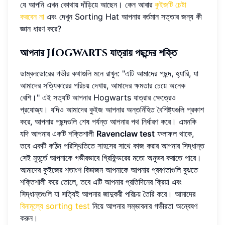
যে আপনি এখন কোথায় দাঁড়িয়ে আছেন। কেন আবার
কুইজটি চেষ্টা
করবেন না
এবং দেখুন Sorting Hat আপনার বর্তমান সত্তার জন্য কী
জ্ঞান ধারণ করে?
আপনার Hogwarts যাত্রায় পছন্দের শক্তি
ডাম্বলডোরের গভীর কথাগুলি মনে রাখুন: "এটি আমাদের পছন্দ, হ্যারি, যা
আমাদের সত্যিকারের পরিচয় দেখায়, আমাদের ক্ষমতার চেয়ে অনেক
বেশি।" এই সত্যটি আপনার Hogwarts যাত্রার ক্ষেত্রেও
প্রযোজ্য। যদিও আমাদের কুইজ আপনার অন্তর্নিহিত বৈশিষ্ট্যগুলি প্রকাশ
করে, আপনার পছন্দগুলি শেষ পর্যন্ত আপনার পথ নির্ধারণ করে। এমনকি
যদি আপনার একটি শক্তিশালী
Ravenclaw test
ফলাফল থাকে,
তবে একটি কঠিন পরিস্থিতিতে সাহসের সাথে কাজ করার আপনার সিদ্ধান্ত
সেই মুহূর্তে আপনাকে গভীরভাবে গ্রিফিন্ডরের মতো অনুভব করাতে পারে।
আমাদের কুইজের শতাংশ বিভাজন আপনাকে আপনার প্রবণতাগুলি বুঝতে
শক্তিশালী করে তোলে, তবে এটি আপনার প্রতিদিনের ক্রিয়া এবং
সিদ্ধান্তগুলি যা সত্যিই আপনার জাদুকরী পরিচয় তৈরি করে। আমাদের
বিনামূল্যে sorting test
নিয়ে আপনার সম্ভাবনার গভীরতা অন্বেষণ
করুন।