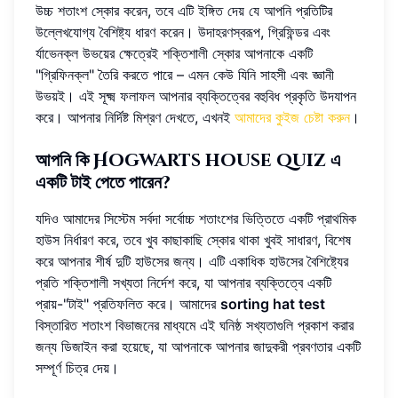
উচ্চ শতাংশ স্কোর করেন, তবে এটি ইঙ্গিত দেয় যে আপনি প্রতিটির
উল্লেখযোগ্য বৈশিষ্ট্য ধারণ করেন। উদাহরণস্বরূপ, গ্রিফিন্ডর এবং
র্যাভেনক্ল উভয়ের ক্ষেত্রেই শক্তিশালী স্কোর আপনাকে একটি
"গ্রিফিনক্ল" তৈরি করতে পারে – এমন কেউ যিনি সাহসী এবং জ্ঞানী
উভয়ই। এই সূক্ষ্ম ফলাফল আপনার ব্যক্তিত্বের বহুবিধ প্রকৃতি উদযাপন
করে। আপনার নির্দিষ্ট মিশ্রণ দেখতে, এখনই
আমাদের কুইজ চেষ্টা করুন
।
আপনি কি Hogwarts house quiz এ
একটি টাই পেতে পারেন?
যদিও আমাদের সিস্টেম সর্বদা সর্বোচ্চ শতাংশের ভিত্তিতে একটি প্রাথমিক
হাউস নির্ধারণ করে, তবে খুব কাছাকাছি স্কোর থাকা খুবই সাধারণ, বিশেষ
করে আপনার শীর্ষ দুটি হাউসের জন্য। এটি একাধিক হাউসের বৈশিষ্ট্যের
প্রতি শক্তিশালী সখ্যতা নির্দেশ করে, যা আপনার ব্যক্তিত্বে একটি
প্রায়-"টাই" প্রতিফলিত করে। আমাদের
sorting hat test
বিস্তারিত শতাংশ বিভাজনের মাধ্যমে এই ঘনিষ্ঠ সখ্যতাগুলি প্রকাশ করার
জন্য ডিজাইন করা হয়েছে, যা আপনাকে আপনার জাদুকরী প্রবণতার একটি
সম্পূর্ণ চিত্র দেয়।