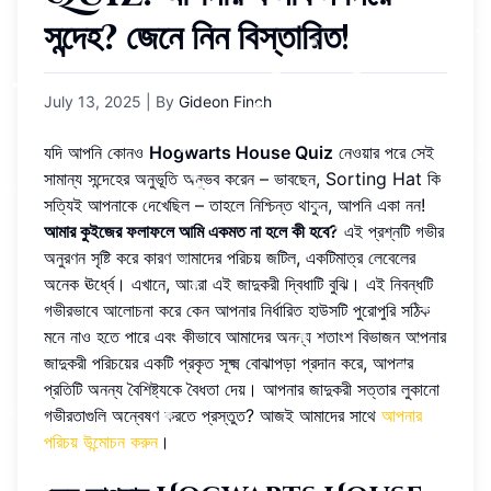
সন্দেহ? জেনে নিন বিস্তারিত!
July 13, 2025
| By
Gideon Finch
যদি আপনি কোনও
Hogwarts House Quiz
নেওয়ার পরে সেই
সামান্য সন্দেহের অনুভূতি অনুভব করেন – ভাবছেন, Sorting Hat কি
সত্যিই আপনাকে দেখেছিল – তাহলে নিশ্চিন্ত থাকুন, আপনি একা নন!
আমার কুইজের ফলাফলে আমি একমত না হলে কী হবে?
এই প্রশ্নটি গভীর
অনুরণন সৃষ্টি করে কারণ আমাদের পরিচয় জটিল, একটিমাত্র লেবেলের
অনেক ঊর্ধ্বে। এখানে, আমরা এই জাদুকরী দ্বিধাটি বুঝি। এই নিবন্ধটি
গভীরভাবে আলোচনা করে কেন আপনার নির্ধারিত হাউসটি পুরোপুরি সঠিক
মনে নাও হতে পারে এবং কীভাবে আমাদের অনন্য শতাংশ বিভাজন আপনার
জাদুকরী পরিচয়ের একটি প্রকৃত সূক্ষ্ম বোঝাপড়া প্রদান করে, আপনার
প্রতিটি অনন্য বৈশিষ্ট্যকে বৈধতা দেয়। আপনার জাদুকরী সত্তার লুকানো
গভীরতাগুলি অন্বেষণ করতে প্রস্তুত? আজই আমাদের সাথে
আপনার
পরিচয় উন্মোচন করুন
।