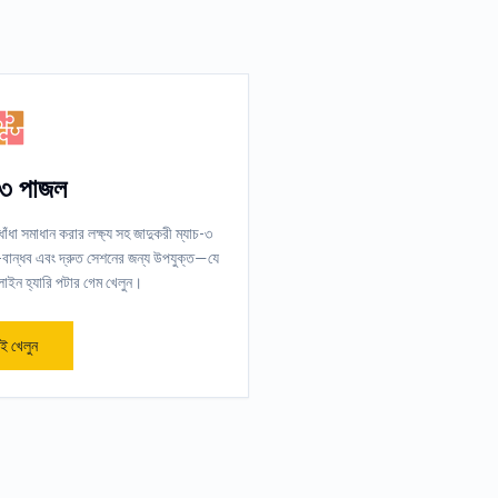
-৩ পাজল
াঁধা সমাধান করার লক্ষ্য সহ জাদুকরী ম্যাচ-৩
-বান্ধব এবং দ্রুত সেশনের জন্য উপযুক্ত—যে
লাইন হ্যারি পটার গেম খেলুন।
ই খেলুন