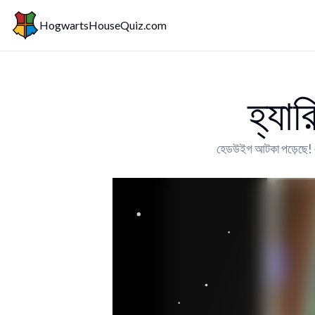
HogwartsHouseQuiz.com
হ্যা
হেডউইগ আটকা পড়েছে! এই