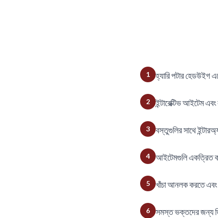
1
হ্যারি পটার হেডউইগ এস
2
ইন্টারেক্টিভ আইটেম এবং
3
বস্তুগুলির সাথে ইন্টা
4
আইটেমগুলি একত্রিত কর
5
খাঁচা আনলক করতে এবং 
6
সমস্ত ভক্তদের জন্য ডি