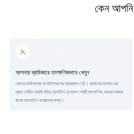
কেন আপনি 
আপনার ব্রাউজারে তাৎক্ষণিকভাবে খেলুন
কোনো ডাউনলোড বা সাইনআপের প্রয়োজন নেই। আমাদের হালকা এবং
দ্রুত লোডিং হ্যারি পটার হেডউইগ এস্কেপ গেমটি তাৎক্ষণিক, সাধারণ মজার
জন্য অনলাইনে অ্যাক্সেসযোগ্য।