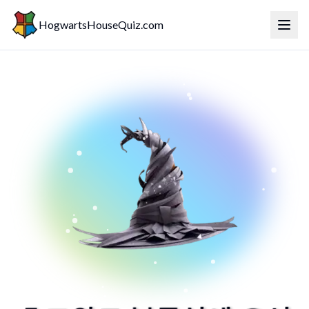
HogwartsHouseQuiz.com
메뉴 