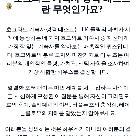
란 무엇인가요?
호그와트에 입학했다는 건 올리밴더에서
지팡이를 샀다는 뜻이죠! 지팡이 속심은
무슨 재질일까요?
호그와트 기숙사 성격 테스트는 J.K. 롤링의 마법사 세
계에 등장하는 네 가지 호그와트 기숙사 중 자신에게
가장 잘 맞는 기숙사를 알아보는 매혹적인 퀴즈입니
불사조 깃털
다. 호그와트의 분류 모자와 마찬가지로 이 퀴즈는 여
러분의 개인적인 특성, 가치관, 선택 사항을 조사하여
가장 적합한 하우스를 결정합니다.
용의 심장줄
열렬한 포터 팬이든 마법 세계를 처음 접하는 사람이
유니콘 털
든, 세심하게 구성된 이 질문을 통해 자신이 그리핀도
르의 용기, 슬리데린의 야망, 허플푸프의 충성심, 레이
븐클로우의 지혜를 닮았는지 알아보세요.
희귀하고 특별한 재료
여러분을 정의하는 것은 하우스가 아니라 여러분의 결
질문 17의 1 질문