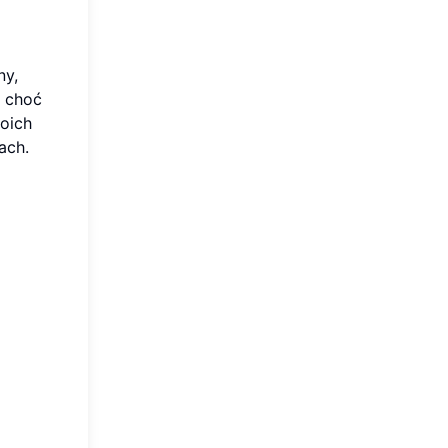
ny,
, choć
oich
ach.