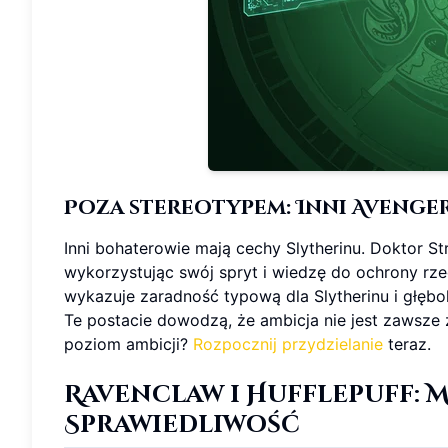
Poza stereotypem: Inni Avenger
Inni bohaterowie mają cechy Slytherinu. Doktor Str
wykorzystując swój spryt i wiedzę do ochrony rz
wykazuje zaradność typową dla Slytherinu i głębo
Te postacie dowodzą, że ambicja nie jest zawsze 
poziom ambicji?
Rozpocznij przydzielanie
teraz.
Ravenclaw i Hufflepuff:
M
Sprawiedliwość