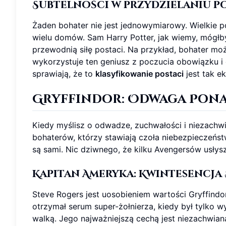
Subtelności w przydzielaniu p
Żaden bohater nie jest jednowymiarowy. Wielkie p
wielu domów. Sam Harry Potter, jak wiemy, mógłby
przewodnią siłę postaci. Na przykład, bohater moż
wykorzystuje ten geniusz z poczucia obowiązku i 
sprawiają, że to
klasyfikowanie postaci
jest tak ek
Gryffindor: Odwaga Pona
Kiedy myślisz o odwadze, zuchwałości i niezachw
bohaterów, którzy stawiają czoła niebezpieczeństw
są sami. Nic dziwnego, że kilku Avengersów usłysz
Kapitan Ameryka: Kwintesencja
Steve Rogers jest uosobieniem wartości Gryffind
otrzymał serum super-żołnierza, kiedy był tylko 
walką. Jego najważniejszą cechą jest niezachwian