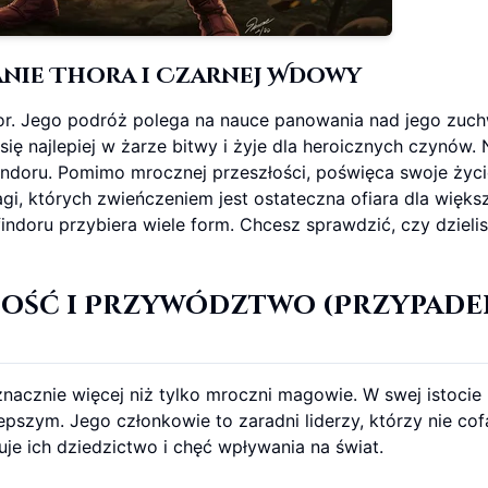
anie Thora i Czarnej Wdowy
ndor. Jego podróż polega na nauce panowania nad jego zuc
się najlepiej w żarze bitwy i żyje dla heroicznych czynów.
indoru. Pomimo mrocznej przeszłości, poświęca swoje życi
i, których zwieńczeniem jest ostateczna ofiara dla więks
indoru przybiera wiele form. Chcesz sprawdzić, czy dzielis
ność i Przywództwo (
Przypade
 znacznie więcej niż tylko mroczni magowie. W swej istocie
jlepszym. Jego członkowie to zaradni liderzy, którzy nie cof
uje ich dziedzictwo i chęć wpływania na świat.