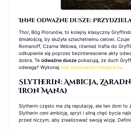
Inne odważne dusze: Przydziel
Thor, Bóg Piorunów, to kolejny klasyczny Gryffi
śmiałością, by służyła szlachetnemu celowi. Czuje 
Romanoff, Czarna Wdowa, również trafia do Gryff
odkupienie się poprzez bezinteresowne akty odwag
dobra. Te
odważne dusze
pokazują, że duch Gryff
odwagę? Wykonaj
test osobowości Hogwartu
.
Slytherin: Ambicja, Zarad
Iron Mana
)
Slytherin często ma złą reputację, ale ten dom to
Slytherin ceni ambicję, spryt i silną chęć bycia na
przed niczym, aby zrealizować swoją wizję. Defini