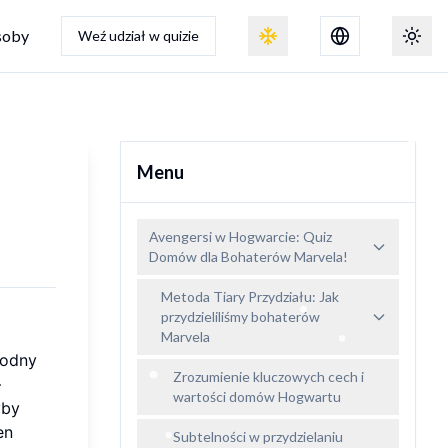
soby
Weź udział w quizie
Przełączanie efektu śniegu
Przeł
Menu
Avengersi w Hogwarcie: Quiz
Domów dla Bohaterów Marvela!
Metoda Tiary Przydziału: Jak
przydzieliliśmy bohaterów
Marvela
godny
Zrozumienie kluczowych cech i
–
wartości domów Hogwartu
yby
en
Subtelności w przydzielaniu