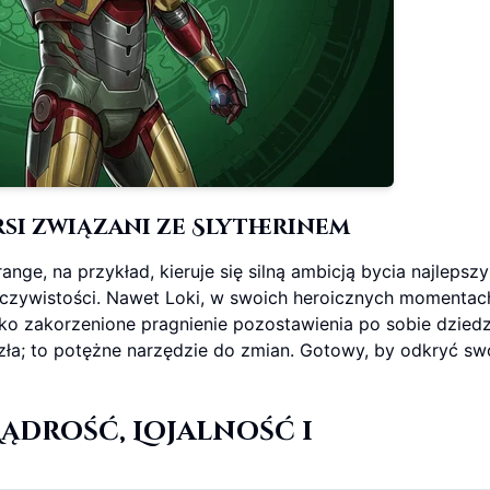
si związani ze Slytherinem
ange, na przykład, kieruje się silną ambicją bycia najlepsz
eczywistości. Nawet Loki, w swoich heroicznych momentac
ko zakorzenione pragnienie pozostawienia po sobie dziedz
zła; to potężne narzędzie do zmian. Gotowy, by odkryć sw
ądrość, Lojalność i