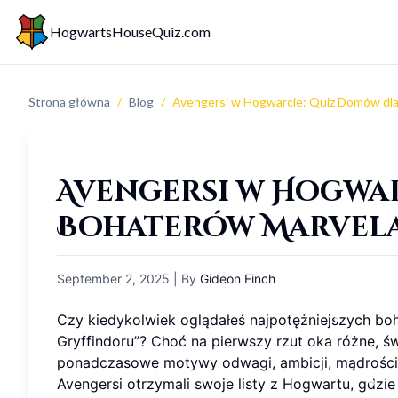
HogwartsHouseQuiz.com
Strona główna
/
Blog
/
Avengersi w Hogwarcie: Quiz Domów dl
Avengersi w Hogwa
Bohaterów Marvela
September 2, 2025
| By
Gideon Finch
Czy kiedykolwiek oglądałeś najpotężniejszych boha
Gryffindoru”? Choć na pierwszy rzut oka różne, świ
ponadczasowe motywy odwagi, ambicji, mądrości i
Avengersi otrzymali swoje listy z Hogwartu, gdzie