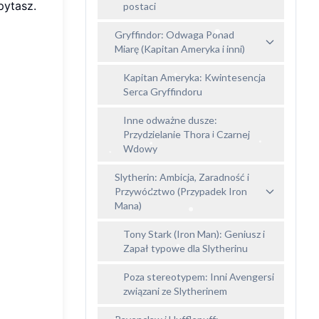
pytasz.
postaci
Gryffindor: Odwaga Ponad
Miarę (Kapitan Ameryka i inni)
Kapitan Ameryka: Kwintesencja
Serca Gryffindoru
Inne odważne dusze:
Przydzielanie Thora i Czarnej
Wdowy
Slytherin: Ambicja, Zaradność i
Przywództwo (Przypadek Iron
Mana)
Tony Stark (Iron Man): Geniusz i
Zapał typowe dla Slytherinu
Poza stereotypem: Inni Avengersi
związani ze Slytherinem