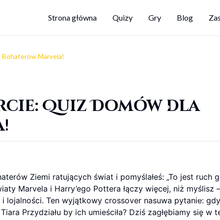
Strona główna
Quizy
Gry
Blog
Za
a Bohaterów Marvela!
rcie: Quiz Domów dla
!
terów Ziemi ratujących świat i pomyślałeś: „To jest ruch 
aty Marvela i Harry’ego Pottera łączy więcej, niż myślisz 
 lojalności. Ten wyjątkowy crossover nasuwa pytanie: gd
 Tiara Przydziału by ich umieściła? Dziś zagłębiamy się w t