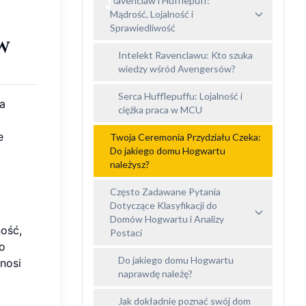
Ravenclaw i Hufflepuff:
Mądrość, Lojalność i
Sprawiedliwość
w
Intelekt Ravenclawu: Kto szuka
wiedzy wśród Avengersów?
Serca Hufflepuffu: Lojalność i
na
ciężka praca w MCU
e
Twoja Ceremonia Przydziału Czeka:
Do jakiego domu Hogwartu
należysz?
Często Zadawane Pytania
Dotyczące Klasyfikacji do
Domów Hogwartu i Analizy
ność,
Postaci
do
Do jakiego domu Hogwartu
nosi
naprawdę należę?
Jak dokładnie poznać swój dom