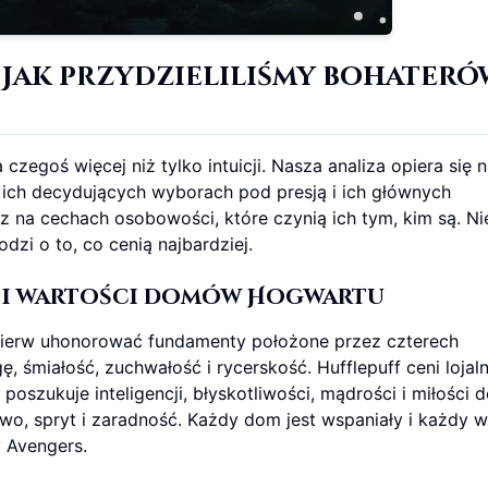
:
Jak przydzieliliśmy bohateró
zegoś więcej niż tylko intuicji. Nasza analiza opiera się 
 ich decydujących wyborach pod presją i ich głównych
z na cechach osobowości, które czynią ich tym, kim są. Ni
dzi o to, co cenią najbardziej.
 i wartości domów Hogwartu
pierw uhonorować fundamenty położone przez czterech
, śmiałość, zuchwałość i rycerskość. Hufflepuff ceni lojal
oszukuje inteligencji, błyskotliwości, mądrości i miłości 
two, spryt i zaradność. Każdy dom jest wspaniały i każdy w
 Avengers.