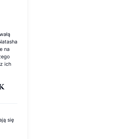
hwałą
 Natasha
e na
zego
z ich
k
ają się