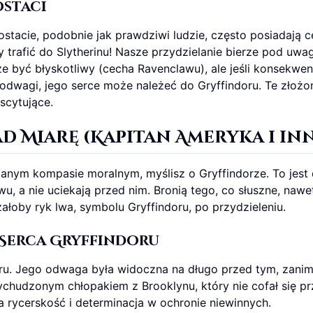
ostaci
ostacie, podobnie jak prawdziwi ludzie, często posiadają c
 trafić do Slytherinu! Nasze przydzielanie bierze pod uwa
e być błyskotliwy (cecha Ravenclawu), ale jeśli konsekwen
odwagi, jego serce może należeć do Gryffindoru. Te złożo
scytujące.
d Miarę (
Kapitan Ameryka i in
ianym kompasie moralnym, myślisz o Gryffindorze. To jest
u, a nie uciekają przed nim. Bronią tego, co słuszne, nawe
ałoby ryk lwa, symbolu Gryffindoru, po przydzieleniu.
 Serca Gryffindoru
oru. Jego odwaga była widoczna na długo przed tym, zani
wychudzonym chłopakiem z Brooklynu, który nie cofał się p
a rycerskość i determinacja w ochronie niewinnych.