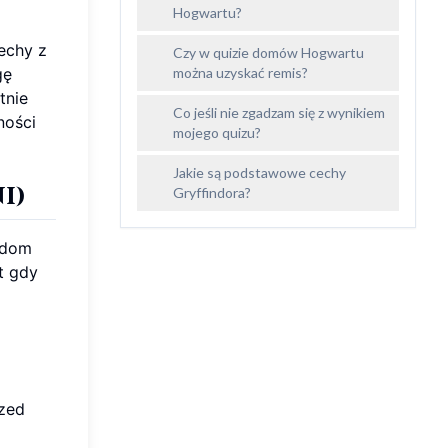
Hogwartu?
echy z
Czy w quizie domów Hogwartu
gę
można uzyskać remis?
tnie
Co jeśli nie zgadzam się z wynikiem
ności
mojego quizu?
Jakie są podstawowe cechy
ni
)
Gryffindora?
 dom
t gdy
m
rzed