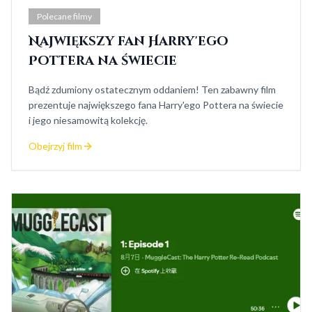
Polecane filmy
Największy fan Harry'ego
Pottera na świecie
Bądź zdumiony ostatecznym oddaniem! Ten zabawny film
prezentuje największego fana Harry'ego Pottera na świecie
i jego niesamowitą kolekcję.
Obejrzyj film