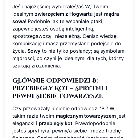
Jeśli najczęściej wybierałeś/aś 'A', Twoim
idealnym
zwierzęciem z Hogwartu
jest
mądra
sowa
! Podobnie jak te wspaniałe ptaki,
zapewne jesteś osobą inteligentną,
spostrzegawczą i niezależną. Cenisz wiedzę,
komunikację i masz przemyślane podejście do
życia.
Sowy
to nie tylko posłańcy; są symbolami
mądrości, co czyni je idealnymi dla tych, którzy
szukają zrozumienia.
Głównie Odpowiedzi B:
Przebiegły Kot – Sprytni i
Pewni Siebie Towarzysze
Czy przeważały u ciebie odpowiedzi 'B'? W
takim razie twoim
magicznym towarzyszem
jest
elegancki i
przebiegły kot
! Prawdopodobnie
jesteś sprytny/a, pewny/a siebie i może trochę
figlarny/a. Cenisz niezależność (zarówno swoją,