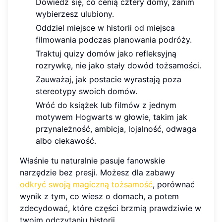
Dowiedz się, co cenią cztery domy, zanim
wybierzesz ulubiony.
Oddziel miejsce w historii od miejsca
filmowania podczas planowania podróży.
Traktuj quizy domów jako refleksyjną
rozrywkę, nie jako stały dowód tożsamości.
Zauważaj, jak postacie wyrastają poza
stereotypy swoich domów.
Wróć do książek lub filmów z jednym
motywem Hogwarts w głowie, takim jak
przynależność, ambicja, lojalność, odwaga
albo ciekawość.
Właśnie tu naturalnie pasuje fanowskie
narzędzie bez presji. Możesz dla zabawy
odkryć swoją magiczną tożsamość
, porównać
wynik z tym, co wiesz o domach, a potem
zdecydować, które części brzmią prawdziwie w
twoim odczytaniu historii.