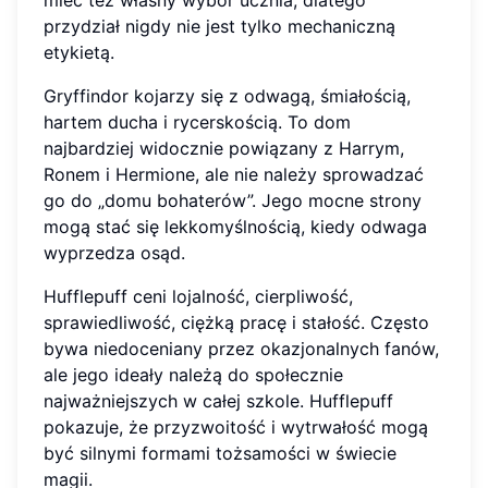
mieć też własny wybór ucznia, dlatego
przydział nigdy nie jest tylko mechaniczną
etykietą.
Gryffindor kojarzy się z odwagą, śmiałością,
hartem ducha i rycerskością. To dom
najbardziej widocznie powiązany z Harrym,
Ronem i Hermione, ale nie należy sprowadzać
go do „domu bohaterów”. Jego mocne strony
mogą stać się lekkomyślnością, kiedy odwaga
wyprzedza osąd.
Hufflepuff ceni lojalność, cierpliwość,
sprawiedliwość, ciężką pracę i stałość. Często
bywa niedoceniany przez okazjonalnych fanów,
ale jego ideały należą do społecznie
najważniejszych w całej szkole. Hufflepuff
pokazuje, że przyzwoitość i wytrwałość mogą
być silnymi formami tożsamości w świecie
magii.