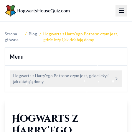
HogwartsHouseQuiz.com
Przeł
Strona
/
Blog
/
Hogwarts z Harry’ego Pottera: czym jest,
główna
gdzie leży i jak działają domy
Menu
Hogwarts z Harry’ego Pottera: czym jest, gdzie leży i
jak działają domy
Hogwarts z
Harry’ego