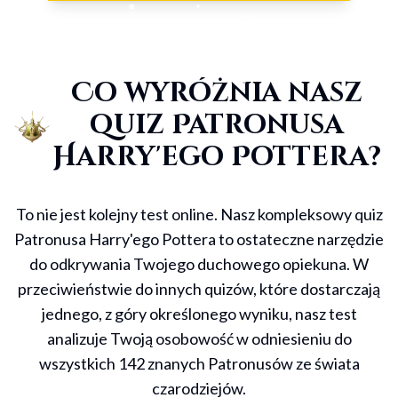
Co wyróżnia nasz
quiz Patronusa
Harry'ego Pottera?
Wybierz słowo, które
rezonuje z tobą:
To nie jest kolejny test online. Nasz kompleksowy quiz
Patronusa Harry'ego Pottera to ostateczne narzędzie
do odkrywania Twojego duchowego opiekuna. W
Urok
przeciwieństwie do innych quizów, które dostarczają
jednego, z góry określonego wyniku, nasz test
analizuje Twoją osobowość w odniesieniu do
Klątwa
wszystkich 142 znanych Patronusów ze świata
czarodziejów.