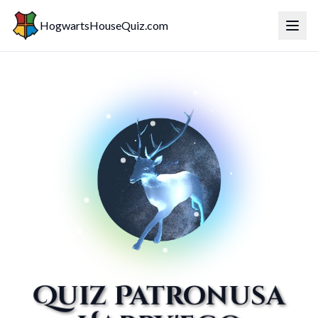
HogwartsHouseQuiz.com
Przeł
Quiz Patronusa